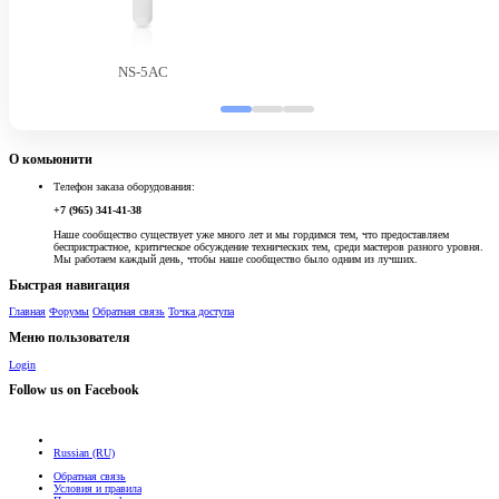
NS-5AC
О комьюнити
Телефон заказа оборудования:
+7 (965) 341-41-38
Наше сообщество существует уже много лет и мы гордимся тем, что предоставляем
беспристрастное, критическое обсуждение технических тем, среди мастеров разного уровня.
Мы работаем каждый день, чтобы наше сообщество было одним из лучших.
Быстрая навигация
Главная
Форумы
Обратная связь
Точка доступа
Меню пользователя
Login
Follow us on Facebook
Russian (RU)
Обратная связь
Условия и правила