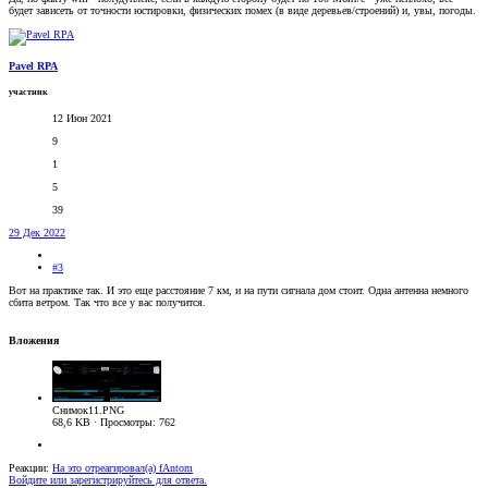
будет зависеть от точности юстировки, физических помех (в виде деревьев/строений) и, увы, погоды.
Pavel RPA
участник
12 Июн 2021
9
1
5
39
29 Дек 2022
#3
Вот на практике так. И это еще расстояние 7 км, и на пути сигнала дом стоит. Одна антенна немного
сбита ветром. Так что все у вас получится.
Вложения
Снимок11.PNG
68,6 KB · Просмотры: 762
Реакции:
На это отреагировал(а)
fAntom
Войдите или зарегистрируйтесь для ответа.