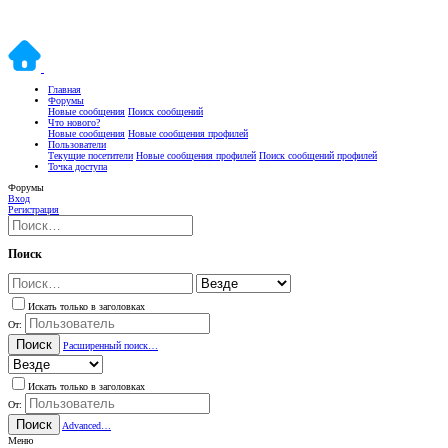
Главная
Форумы
Новые сообщения
Поиск сообщений
Что нового?
Новые сообщения
Новые сообщения профилей
Пользователи
Текущие посетители
Новые сообщения профилей
Поиск сообщений профилей
Точка доступа
Форумы
Вход
Регистрация
Поиск
Искать только в заголовках
От:
Поиск
Расширенный поиск…
Искать только в заголовках
От:
Поиск
Advanced…
Меню