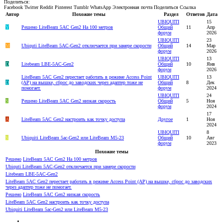
Поделиться:
Facebook
Twitter
Reddit
Pinterest
Tumblr
WhatsApp
Электронная почта
Поделиться
Ссылка
Автор
Похожие темы
Раздел
Ответов
Дата
UBIQUITI
15
Y
Решено
LiteBeam 5AC Gen2 На 100 метров
Общий
11
Апр
форум
2026
UBIQUITI
23
M
Ubiquti LiteBeam 5AC-Gen2 отключается при замере скорости
Общий
14
Мар
форум
2026
UBIQUITI
13
D
Litebeam LBE-5AC-Gen2
Общий
10
Янв
форум
2026
LiteBeam 5AC Gen2 перестает работать в режиме Access Point
UBIQUITI
13
D
(AP) на вышке, сброс до заводских через адаптер тоже не
Общий
8
Дек
помогает.
форум
2024
UBIQUITI
24
S
Решено
LiteBeam 5AC Gen2 низкая скорость
Общий
5
Ноя
форум
2024
17
А
LiteBeam 5AC Gen2 настроить как точку доступа
Другое
1
Ноя
2024
UBIQUITI
8
S
Ubiquiti LiteBeam 5ac-Gen2 или LiteBeam M5-23
Общий
10
Авг
форум
2023
Похожие темы
Решено
LiteBeam 5AC Gen2 На 100 метров
Ubiquti LiteBeam 5AC-Gen2 отключается при замере скорости
Litebeam LBE-5AC-Gen2
LiteBeam 5AC Gen2 перестает работать в режиме Access Point (AP) на вышке, сброс до заводских
через адаптер тоже не помогает.
Решено
LiteBeam 5AC Gen2 низкая скорость
LiteBeam 5AC Gen2 настроить как точку доступа
Ubiquiti LiteBeam 5ac-Gen2 или LiteBeam M5-23