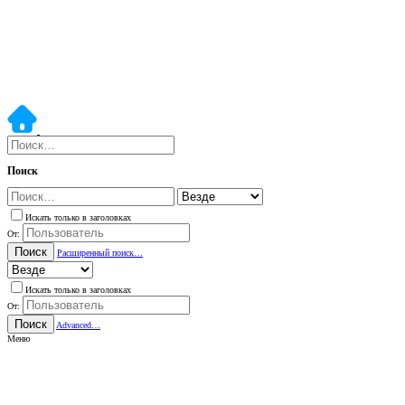
Поиск
Искать только в заголовках
От:
Поиск
Расширенный поиск…
Искать только в заголовках
От:
Поиск
Advanced…
Меню