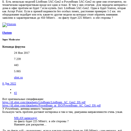
Б. Есть несколько моделей LiteBeam 5AC-Gen2 и PowerBeam 5AC-Gen2 по цене они отличаются, по
техническим характеристикам вроде все одно и тоже. В чем у них отличия. Для передачи интернета с
дома в офис проблем не будет ? если купить 2шт. LiteBeam 5AC-Gen2. Одна в будет Station, вторая
как Accept Point. Если в прямой видимости без особых помех, расстояние примерно 1-2 км. это
оборудование подойдет или есть какие-то другие модели на которые стоит обратить внимание.
заявлено в характеристиках до 450 Мбит/с. . по факту будет 225 Мбит/с. в обе стороны ?
fAntom
Super Moderator
Команда форума
24 Ноя 2017
7.239
443
5.065
ubnt.su
8 Дек 2022
#2
Вот оригинальные спецификации:
https://dl.ubnt.com/datasheets/LiteBeam/LiteBeam_AC_Gen2_DS.pdf
https://dl.ubnt.com/datasheets/PowerBeam_ac_ISO/PowerBeam_AC_Gen2_DS.pdf
У Powerbeam, антенна немного "мощнее".
Большую часть проблем доставит юстировка и там и там, диаграмма направленности очень узкая.
MILAN написал(а):
по факту будет 225 Мбит/с. в обе стороны ?
Нажмите для раскрытия...
Да, по факту wifi - полудуплекс, если в каждую сторону будет по 100 Мбит/с - уже неплохо, всё