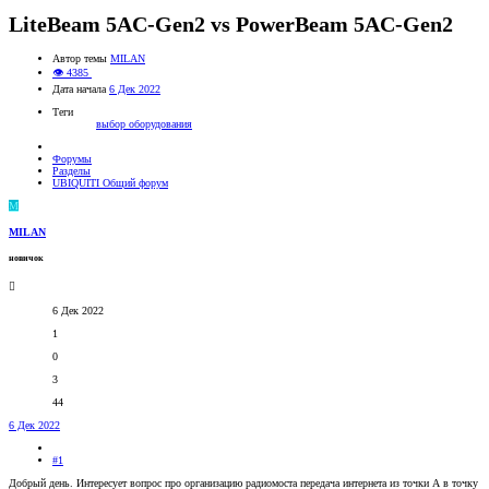
LiteBeam 5AC-Gen2 vs PowerBeam 5AC-Gen2
Автор темы
MILAN
👁 4385
Дата начала
6 Дек 2022
Теги
выбор оборудования
Форумы
Разделы
UBIQUITI Общий форум
M
MILAN
новичок
6 Дек 2022
1
0
3
44
6 Дек 2022
#1
Добрый день. Интересует вопрос про организацию радиомоста передача интернета из точки А в точку