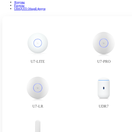
Форумы
Разделы
UBIQUITI Общий форум
U7-LITE
U7-PRO
U7-LR
UDR7