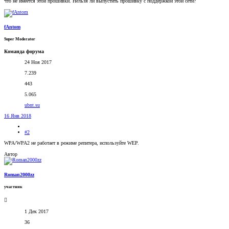
что не имеется этой прошивки. Нельзя ли выпустить прошивку с поддержкой этой сети?
fAntom
Super Moderator
Команда форума
24 Ноя 2017
7.239
443
5.065
ubnt.su
16 Янв 2018
#2
WPA/WPA2 не работает в режиме репитера, используйте WEP.
Автор
Roman2000zz
участник
1 Дек 2017
36