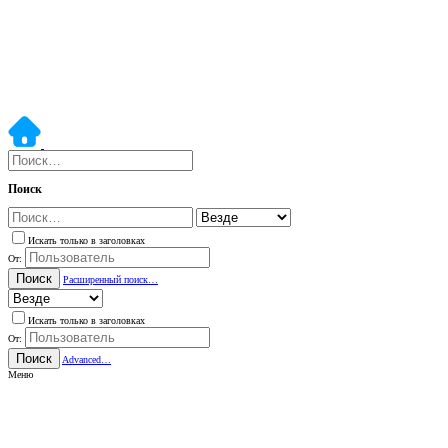
Поиск
Искать только в заголовках
От:
Поиск
Расширенный поиск…
Искать только в заголовках
От:
Поиск
Advanced…
Меню