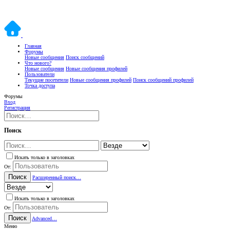
Главная
Форумы
Новые сообщения
Поиск сообщений
Что нового?
Новые сообщения
Новые сообщения профилей
Пользователи
Текущие посетители
Новые сообщения профилей
Поиск сообщений профилей
Точка доступа
Форумы
Вход
Регистрация
Поиск
Искать только в заголовках
От:
Поиск
Расширенный поиск…
Искать только в заголовках
От:
Поиск
Advanced…
Меню