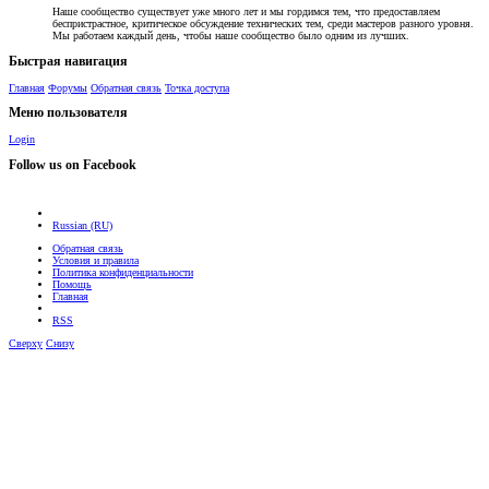
Наше сообщество существует уже много лет и мы гордимся тем, что предоставляем
беспристрастное, критическое обсуждение технических тем, среди мастеров разного уровня.
Мы работаем каждый день, чтобы наше сообщество было одним из лучших.
Быстрая навигация
Главная
Форумы
Обратная связь
Точка доступа
Меню пользователя
Login
Follow us on Facebook
Russian (RU)
Обратная связь
Условия и правила
Политика конфиденциальности
Помощь
Главная
RSS
Сверху
Снизу