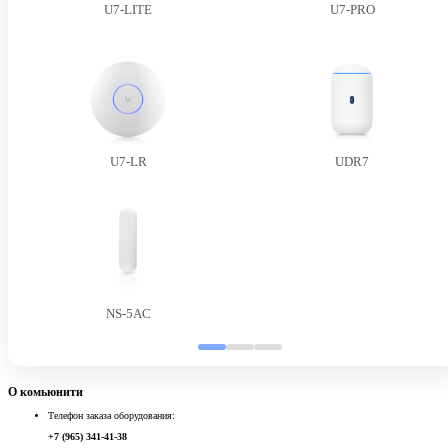
U7-LITE
U7-PRO
U7-LR
UDR7
NS-5AC
О комьюнити
Телефон заказа оборудования:
+7 (965) 341-41-38