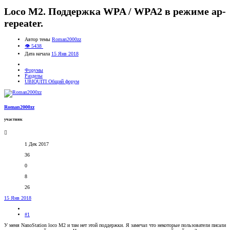
Loco M2. Поддержка WPA / WPA2 в режиме ap-
repeater.
Автор темы
Roman2000zz
👁 5438
Дата начала
15 Янв 2018
Форумы
Разделы
UBIQUITI Общий форум
Roman2000zz
участник
1 Дек 2017
36
0
8
26
15 Янв 2018
#1
У меня NanoStation loco M2 и там нет этой поддержки. Я замечал что некоторые пользователи писали