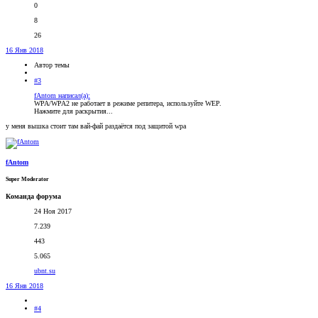
0
8
26
16 Янв 2018
Автор темы
#3
fAntom написал(а):
WPA/WPA2 не работает в режиме репитера, используйте WEP.
Нажмите для раскрытия...
у меня вышка стоит там вай-фай раздаётся под защитой wpa
fAntom
Super Moderator
Команда форума
24 Ноя 2017
7.239
443
5.065
ubnt.su
16 Янв 2018
#4