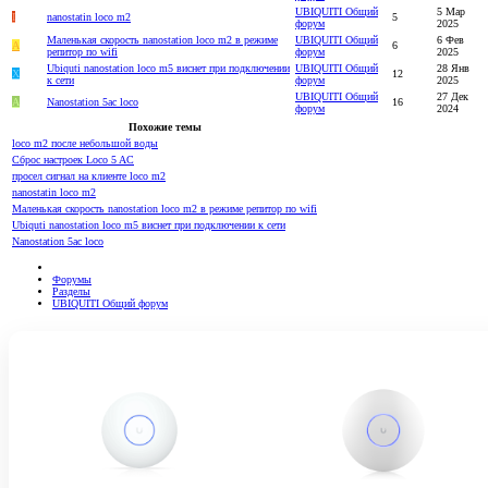
UBIQUITI Общий
5 Мар
I
nanostatin loco m2
5
форум
2025
Маленькая скорость nanostation loco m2 в режиме
UBIQUITI Общий
6 Фев
A
6
репитор по wifi
форум
2025
Ubiquti nanostation loco m5 виснет при подключении
UBIQUITI Общий
28 Янв
Х
12
к сети
форум
2025
UBIQUITI Общий
27 Дек
А
Nanostation 5ac loco
16
форум
2024
Похожие темы
loco m2 после небольшой воды
Сброс настроек Loco 5 AC
просел сигнал на клиенте loco m2
nanostatin loco m2
Маленькая скорость nanostation loco m2 в режиме репитор по wifi
Ubiquti nanostation loco m5 виснет при подключении к сети
Nanostation 5ac loco
Форумы
Разделы
UBIQUITI Общий форум