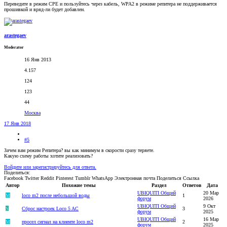
Переведите в режим СРЕ и пользуйтесь через кабель, WPA2 в режиме репитера не поддерживается
прошивкой и вряд-ли будет добавлен.
arastegaev
Moderator
16 Янв 2013
4.157
124
123
44
Москва
17 Янв 2018
#5
Зачем вам режим Репитера? вы как минимум в скорости сразу теряете.
Какую схему работы хотите реализовать?
Войдите или зарегистрируйтесь для ответа.
Поделиться:
Facebook
Twitter
Reddit
Pinterest
Tumblr
WhatsApp
Электронная почта
Поделиться
Ссылка
Автор
Похожие темы
Раздел
Ответов
Дата
UBIQUITI Общий
20 Мар
M
loco m2 после небольшой воды
1
форум
2026
UBIQUITI Общий
9 Окт
S
Сброс настроек Loco 5 AC
3
форум
2025
UBIQUITI Общий
16 Мар
M
просел сигнал на клиенте loco m2
2
форум
2025