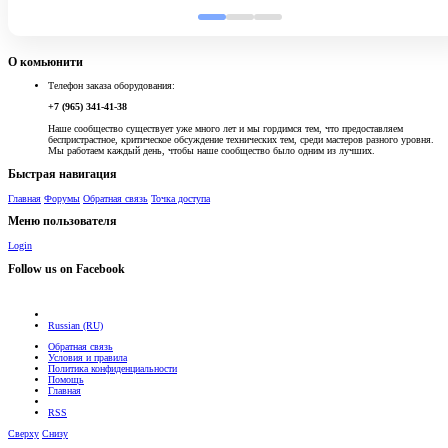
О комьюнити
Телефон заказа оборудования:
+7 (965) 341-41-38
Наше сообщество существует уже много лет и мы гордимся тем, что предоставляем
беспристрастное, критическое обсуждение технических тем, среди мастеров разного уровня.
Мы работаем каждый день, чтобы наше сообщество было одним из лучших.
Быстрая навигация
Главная
Форумы
Обратная связь
Точка доступа
Меню пользователя
Login
Follow us on Facebook
Russian (RU)
Обратная связь
Условия и правила
Политика конфиденциальности
Помощь
Главная
RSS
Сверху
Снизу