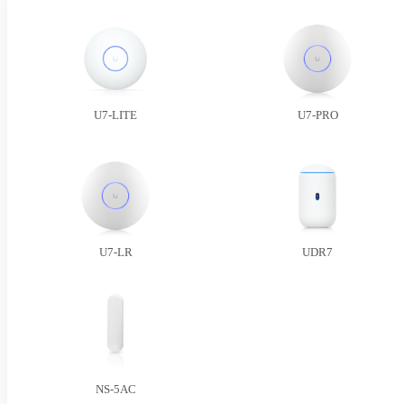
U7-LITE
U7-PRO
U7-LR
UDR7
NS-5AC