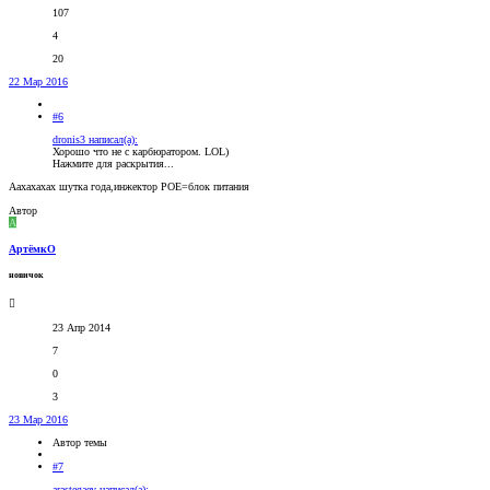
107
4
20
22 Мар 2016
#6
dronis3 написал(а):
Хорошо что не с карбюратором. LOL)
Нажмите для раскрытия...
Аахахахах шутка года,инжектор POE=блок питания
Автор
А
АртёмкО
новичок
23 Апр 2014
7
0
3
23 Мар 2016
Автор темы
#7
arastegaev написал(а):