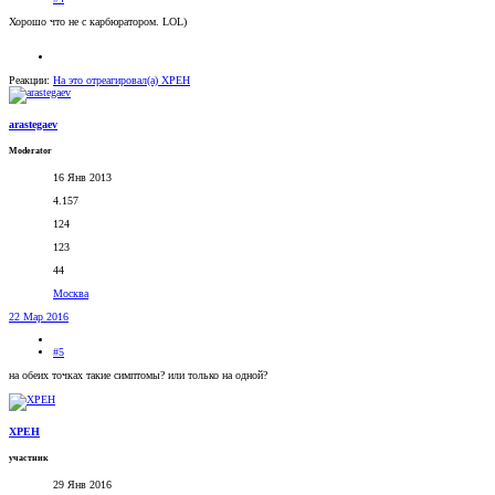
Хорошо что не с карбюратором. LOL)
Реакции:
На это отреагировал(а)
XPEH
arastegaev
Moderator
16 Янв 2013
4.157
124
123
44
Москва
22 Мар 2016
#5
на обеих точках такие симптомы? или только на одной?
XPEH
участник
29 Янв 2016