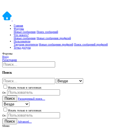
Главная
Форумы
Новые сообщения
Поиск сообщений
Что нового?
Новые сообщения
Новые сообщения профилей
Пользователи
Текущие посетители
Новые сообщения профилей
Поиск сообщений профилей
Точка доступа
Форумы
Вход
Регистрация
Поиск
Искать только в заголовках
От:
Поиск
Расширенный поиск…
Искать только в заголовках
От:
Поиск
Advanced…
Меню