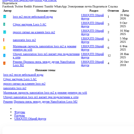
Поделиться:
Facebook
Twitter
Reddit
Pinterest
Tumblr
WhatsApp
Электронная почта
Поделиться
Ссылка
Автор
Похожие темы
Раздел
Ответов
Дата
UBIQUITI Общий
20 Мар
M
loco m2 после небольшой воды
1
форум
2026
UBIQUITI Общий
9 Окт
S
Сброс настроек Loco 5 AC
3
форум
2025
UBIQUITI Общий
16 Мар
M
просел сигнал на клиенте loco m2
2
форум
2025
UBIQUITI Общий
5 Мар
I
nanostatin loco m2
5
форум
2025
Маленькая скорость nanostation loco m2 в режиме
UBIQUITI Общий
6 Фев
A
6
репитор по wifi
форум
2025
Ubiquti nanostation loco m5 виснет при подключении
UBIQUITI Общий
28 Янв
Х
12
к сети
форум
2025
Решено
Пропала связь между двумя NanoStation
UBIQUITI Общий
26 Окт
A
4
Loco M2
форум
2018
Похожие темы
loco m2 после небольшой воды
Сброс настроек Loco 5 AC
просел сигнал на клиенте loco m2
nanostatin loco m2
Маленькая скорость nanostation loco m2 в режиме репитор по wifi
Ubiquti nanostation loco m5 виснет при подключении к сети
Решено
Пропала связь между двумя NanoStation Loco M2
Форумы
Разделы
UBIQUITI Общий форум