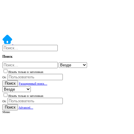
Поиск
Искать только в заголовках
От:
Поиск
Расширенный поиск…
Искать только в заголовках
От:
Поиск
Advanced…
Меню