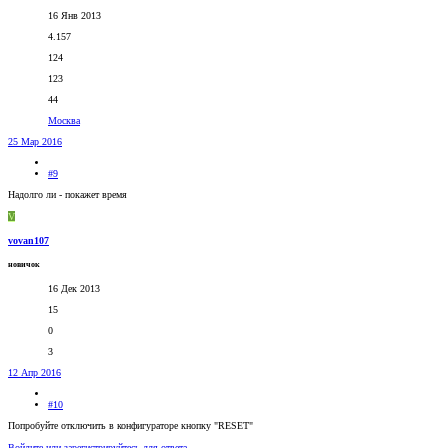
16 Янв 2013
4.157
124
123
44
Москва
25 Мар 2016
#9
Надолго ли - покажет время
V
vovan107
новичок
16 Дек 2013
15
0
3
12 Апр 2016
#10
Попробуйте отключить в конфигураторе кнопку "RESET"
Войдите или зарегистрируйтесь для ответа.