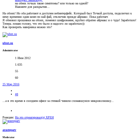
на обеих точках такие симптомы? или только на одной?
Нажмите для раскрытия...
На обоих! Но оба работают и доступен вебинтерфейс. Который был Точкой доступа, подключил к
нему временно один комп по вай фай, отключив прежде айрмакс. Пока работает.
Я обновил прошивки на обоих, поменял шифрование, врубил обратно айрмакс и о чудо! Заработало!
Теперь ломаю голову, что это было и надолго ли заработало))
Как проверить наверняка можно это?
ubnt.su
Administrator
1 Июн 2012
1.635
55
60
25 Мар 2016
#8
...а в это время в соседнем офисе за стенкой чинили сломавшуюся микроволновку...
Реакции:
На это отреагировал(а)
XPEH
arastegaev
Moderator