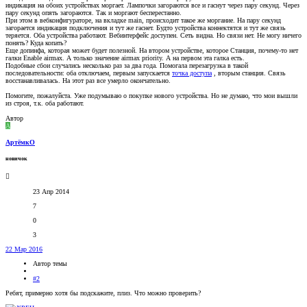
индикация на обоих устройствах моргает. Лампочки загораются все и гаснут через пару секунд. Через
пару секунд опять загораются. Так и моргают бесперестанно.
При этом в вебконфигураторе, на вкладке main, происходит такое же моргание. На пару секунд
загорается индикация подключения и тут же гаснет. Будто устройства коннектятся и тут же связь
теряется. Оба устройства работают. Вебинтерфейс доступен. Сеть видна. Но связи нет. Не могу ничего
понять? Куда копать?
Еще допинфа, которая может будет полезной. На втором устройстве, которое Станция, почему-то нет
галки Enable airmax. А только значение airmax priority. А на первом эта галка есть.
Подобные сбои случались несколько раз за два года. Помогала перезагрузка в такой
последовательности: оба отключаем, первым запускается
точка доступа
, вторым станция. Связь
восстанавливалась. На этот раз все умерло окончательно.
Помогите, пожалуйста. Уже подумываю о покупке нового устройства. Но не думаю, что мои вышли
из строя, т.к. оба работают.
Автор
А
АртёмкО
новичок
23 Апр 2014
7
0
3
22 Мар 2016
Автор темы
#2
Ребят, примерно хотя бы подскажите, плиз. Что можно проверить?