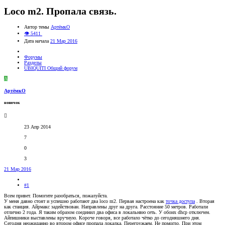
Loco m2. Пропала связь.
Автор темы
АртёмкО
👁 5411
Дата начала
21 Мар 2016
Форумы
Разделы
UBIQUITI Общий форум
А
АртёмкО
новичок
23 Апр 2014
7
0
3
21 Мар 2016
#1
Всем привет. Помогите разобраться, пожалуйста.
У меня давно стоят и успешно работают два loco m2. Первая настроена как
точка доступа
. Вторая
как станция. Айрмакс задействован. Направлены друг на друга. Расстояние 50 метров. Работали
отлично 2 года. Я таким образом соединил два офиса в локальнвю сеть. У обоих dhcp отключен.
Айпишники выставлены вручную. Короче говоря, все работало чётко до сегодняшнего дня.
Сегодня неожиданно во втором офисе пропала локалка. Перегружаем. Не помогло. При этом