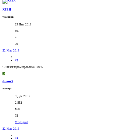
XPEH
участник
29 Янв 2016
107
4
20
22 Мар 2016
#3
С инжектором проблема 100%
D
dronis3
эксперт
9 Дек 2013
2.552
160
75
Volgograd
22 Мар 2016
#4