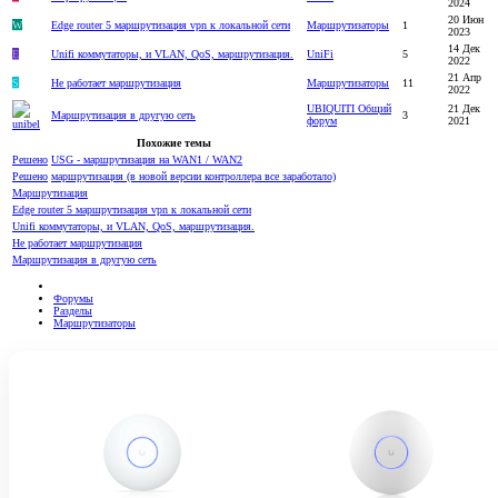
2024
20 Июн
W
Edge router 5 маршрутизация vpn к локальной сети
Маршрутизаторы
1
2023
14 Дек
E
Unifi коммутаторы, и VLAN, QoS, маршрутизация.
UniFi
5
2022
21 Апр
S
Не работает маршрутизация
Маршрутизаторы
11
2022
UBIQUITI Общий
21 Дек
Маршрутизация в другую сеть
3
форум
2021
Похожие темы
Решено
USG - маршрутизация на WAN1 / WAN2
Решено
маршрутизация (в новой версии контроллера все заработало)
Маршрутизация
Edge router 5 маршрутизация vpn к локальной сети
Unifi коммутаторы, и VLAN, QoS, маршрутизация.
Не работает маршрутизация
Маршрутизация в другую сеть
Форумы
Разделы
Маршрутизаторы