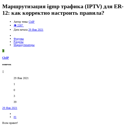
Маршрутизация igmp трафика (IPTV) для ER-
12: как корректно настроить правила?
Автор темы
CbIP
👁 2287
Дата начала
29 Янв 2021
Форумы
Разделы
Маршрутизаторы
C
CbIP
новичок
29 Янв 2021
1
0
3
39
29 Янв 2021
#1
Всем привет!