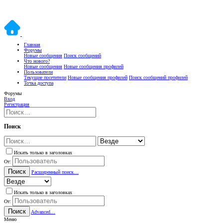
Главная
Форумы
Новые сообщения
Поиск сообщений
Что нового?
Новые сообщения
Новые сообщения профилей
Пользователи
Текущие посетители
Новые сообщения профилей
Поиск сообщений профилей
Точка доступа
Форумы
Вход
Регистрация
Поиск
Искать только в заголовках
От:
Поиск
Расширенный поиск…
Искать только в заголовках
От:
Поиск
Advanced…
Меню