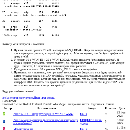
----  ------   -----     -------  -----

10    accept   all       202      19717

  condition - state RELATED,ESTABLISHED

20    accept   udp       139      85488

  condition - daddr base-address.mcast.net/4

30    accept   igmp      107      3424

40    drop     all       73       4456

  condition - state INVALID

10000 drop     all       1328     64134
Какие у меня вопросы и сомнения:
Нужны ли мне правила 20 и 30 в секции WAN_LOCAL? Ведь эта секция предназначается
для входящего трафика, который идёт в роутер. Мне же нужно, что бы igmp трафик шёл
сразу в eth8.
У правил 30 в WAN_IN и 20 в WAN_LOCAL указан параметр "destination address". Я
думаю, нужно указывать "source address", т.к. трафик поступает с 224.0.0.0/4, а не уходит
туда. При этом, ТВ приставка с такими правилами работает.
Куда делось правило 20 в разделе WAN_IN? Его нет и в интерфейсе...
Правильно ли я понимаю, что при такой конфигурации фаерволла весь igmp трафик всё-
равно попадает также и в LAN (switch0), поскольку указанные правила распостраняются и
на switch0, и на eth8? Если это так, то как мне сделать, что бы igmp трафик шёл только на
интерфейс eth8? Создать ещё группы правил и разделить их: для swith0 и для eth8? Если
так - то как выполнить такую настройку?
Буду рад любым советам!
Войдите или зарегистрируйтесь для ответа.
Поделиться:
Facebook
Twitter
Reddit
Pinterest
Tumblr
WhatsApp
Электронная почта
Поделиться
Ссылка
Автор
Похожие темы
Раздел
Ответов
Дата
13 Фев
P
Решено
USG - маршрутизация на WAN1 / WAN2
UniFi
9
2025
Решено
маршрутизация (в новой версии контроллера
UBIQUITI Общий
5 Янв
K
3
все заработало)
форум
2025
11 Июл
S
Маршрутизация
UniFi
15