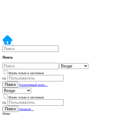
Поиск
Искать только в заголовках
От:
Поиск
Расширенный поиск…
Искать только в заголовках
От:
Поиск
Advanced…
Меню