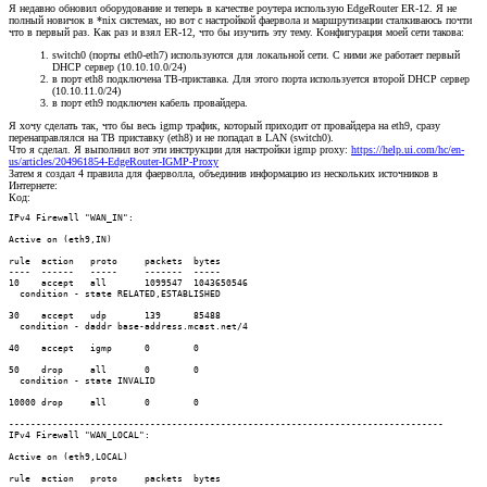
Я недавно обновил оборудование и теперь в качестве роутера использую EdgeRouter ER-12. Я не
полный новичок в *nix системах, но вот с настройкой фаервола и маршрутизации сталкиваюсь почти
что в первый раз. Как раз и взял ER-12, что бы изучить эту тему. Конфигурация моей сети такова:
switch0 (порты eth0-eth7) используются для локальной сети. С ними же работает первый
DHCP сервер (10.10.10.0/24)
в порт eth8 подключена ТВ-приставка. Для этого порта используется второй DHCP сервер
(10.10.11.0/24)
в порт eth9 подключен кабель провайдера.
Я хочу сделать так, что бы весь igmp трафик, который приходит от провайдера на eth9, сразу
перенаправлялся на ТВ приставку (eth8) и не попадал в LAN (switch0).
Что я сделал. Я выполнил вот эти инструкции для настройки igmp proxy:
https://help.ui.com/hc/en-
us/articles/204961854-EdgeRouter-IGMP-Proxy
Затем я создал 4 правила для фаерволла, объединив информацию из нескольких источников в
Интернете:
Код:
IPv4 Firewall "WAN_IN":

Active on (eth9,IN)

rule  action   proto     packets  bytes

----  ------   -----     -------  -----

10    accept   all       1099547  1043650546

  condition - state RELATED,ESTABLISHED

30    accept   udp       139      85488

  condition - daddr base-address.mcast.net/4

40    accept   igmp      0        0

50    drop     all       0        0

  condition - state INVALID

10000 drop     all       0        0

--------------------------------------------------------------------------------

IPv4 Firewall "WAN_LOCAL":

Active on (eth9,LOCAL)

rule  action   proto     packets  bytes
