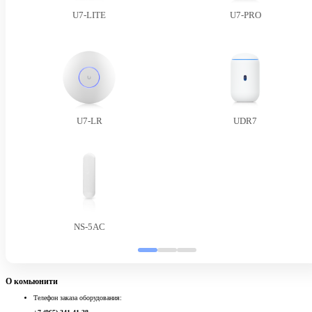
U7-LITE
U7-PRO
U7-LR
UDR7
NS-5AC
О комьюнити
Телефон заказа оборудования: