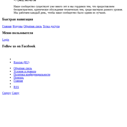
+7 (965) 341-41-38
Наше сообщество существует уже много лет и мы гордимся тем, что предоставляем
беспристрастное, критическое обсуждение технических тем, среди мастеров разного уровня.
Мы работаем каждый день, чтобы наше сообщество было одним из лучших.
Быстрая навигация
Главная
Форумы
Обратная связь
Точка доступа
Меню пользователя
Login
Follow us on Facebook
Russian (RU)
Обратная связь
Условия и правила
Политика конфиденциальности
Помощь
Главная
RSS
Сверху
Снизу