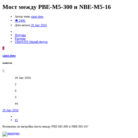
Мост между PBЕ-М5-300 и NBE-М5-16
Автор темы
saint.deos
👁 2446
Дата начала
29 Авг 2016
Форумы
Разделы
UBIQUITI Общий форум
S
saint.deos
новичок
29 Авг 2016
2
0
3
44
29 Авг 2016
#1
Возможна ли настройка моста между PBЕ-М5-300 и NBE-М5-16?