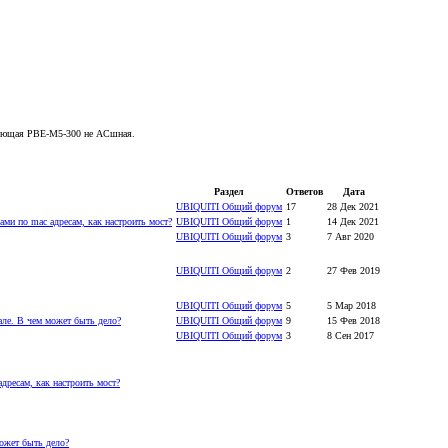
ствующая PBE-M5-300 не АСшная.
Раздел
Ответов
Дата
UBIQUITI Общий форум
17
28 Дек 2021
ами по mac адресам, как настроить мост?
UBIQUITI Общий форум
1
14 Дек 2021
UBIQUITI Общий форум
3
7 Авг 2020
UBIQUITI Общий форум
2
27 Фев 2019
UBIQUITI Общий форум
5
5 Мар 2018
ле. В чем может быть дело?
UBIQUITI Общий форум
9
15 Фев 2018
UBIQUITI Общий форум
3
8 Сен 2017
дресам, как настроить мост?
ожет быть дело?