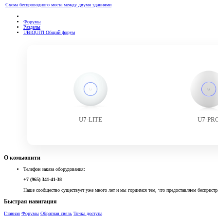
Схема беспроводного моста между двумя зданиями
Форумы
Разделы
UBIQUITI Общий форум
U7-LITE
U7-PR
О комьюнити
Телефон заказа оборудования:
+7 (965) 341-41-38
Наше сообщество существует уже много лет и мы гордимся тем, что предоставляем беспристр
Быстрая навигация
Главная
Форумы
Обратная связь
Точка доступа