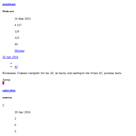
arastegaev
Moderator
16 Янв 2013
4.157
124
123
44
Москва
29 Авг 2016
#2
Возможна. Главное смотрите что бы AC не были, или наоборот обе точки AC должны быть
Автор
S
saint.deos
новичок
29 Авг 2016
2
0
3