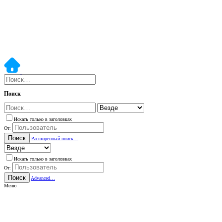
Поиск
Искать только в заголовках
От:
Поиск
Расширенный поиск…
Искать только в заголовках
От:
Поиск
Advanced…
Меню