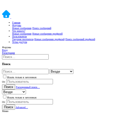
Главная
Форумы
Новые сообщения
Поиск сообщений
Что нового?
Новые сообщения
Новые сообщения профилей
Пользователи
Текущие посетители
Новые сообщения профилей
Поиск сообщений профилей
Точка доступа
Форумы
Вход
Регистрация
Поиск
Искать только в заголовках
От:
Поиск
Расширенный поиск…
Искать только в заголовках
От:
Поиск
Advanced…
Меню