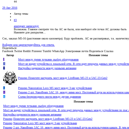
44
29 Авг 2016
Автор темы
#3
arastegaev написал(а):
Возможна. Главное смотрите что бы AC не были, или наоборот обе точки AC должны быть
Нажмите для раскрытия...
Спс, заказал М5-16 (расстояние около километра). Буду пробовать. АС не рассматривал, т.к. наличе
Войдите или зарегистрируйтесь для ответа.
Поделиться:
Facebook
Twitter
Reddit
Pinterest
Tumblr
WhatsApp
Электронная почта
Поделиться
Ссылка
Автор
Похожие темы
J
Мост между тремя точками- выбор оборудования
А
Мост не видит устройства в локальной сети. В сети идет передача данных между устройств
T
Настройка радиомоста между разными антанами
Решено
Помогите настроить мост между LiteBeam M5-23 и 5AC-23-Gen2
L
Решено
Nanostation Loco M5 мост между 3-мя устройствами
K
Решено
2 шт. NanoBeam 5AC 16, между ними мост. Постояный шум на используемом кана
К
Схема беспроводного моста между двумя зданиями
Похожие темы
Мост между тремя точками- выбор оборудования
Мост не видит устройства в локальной сети. В сети идет передача данных между устройствами по mac а
Настройка радиомоста между разными антанами
Решено
Помогите настроить мост между LiteBeam M5-23 и 5AC-23-Gen2
Решено
Nanostation Loco M5 мост между 3-мя устройствами
Решено
2 шт. NanoBeam 5AC 16, между ними мост. Постояный шум на используемом канале. В чем м