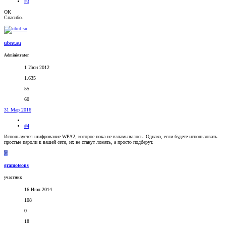
#3
OK
Спасибо.
ubnt.su
Administrator
1 Июн 2012
1.635
55
60
31 Мар 2016
#4
Используется шифрование WPA2, которое пока не взламывалось. Однако, если будете использовать
простые пароли к вашей сети, их не станут ломать, а просто подберут.
G
gramoteous
участник
16 Июл 2014
108
0
18