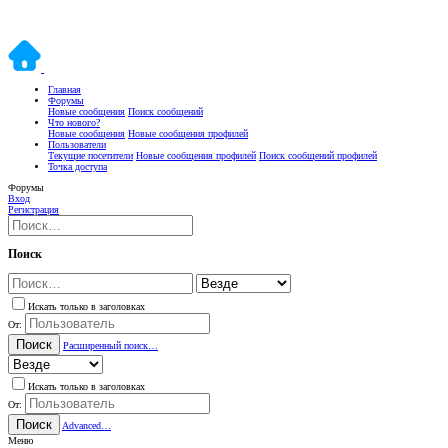
Главная
Форумы
Новые сообщения
Поиск сообщений
Что нового?
Новые сообщения
Новые сообщения профилей
Пользователи
Текущие посетители
Новые сообщения профилей
Поиск сообщений профилей
Точка доступа
Форумы
Вход
Регистрация
Поиск
Искать только в заголовках
От:
Поиск
Расширенный поиск…
Искать только в заголовках
От:
Поиск
Advanced…
Меню