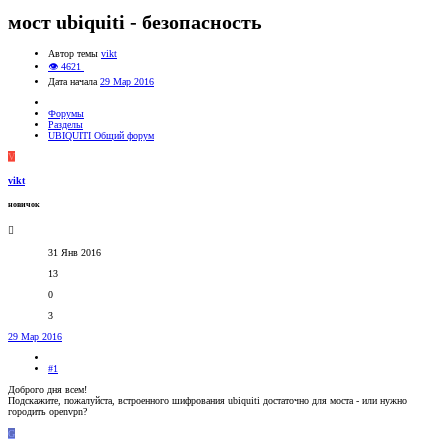
мост ubiquiti - безопасность
Автор темы
vikt
👁 4621
Дата начала
29 Мар 2016
Форумы
Разделы
UBIQUITI Общий форум
V
vikt
новичок
31 Янв 2016
13
0
3
29 Мар 2016
#1
Доброго дня всем!
Подскажите, пожалуйста, встроенного шифрования ubiquiti достаточно для моста - или нужно
городить openvpn?
G