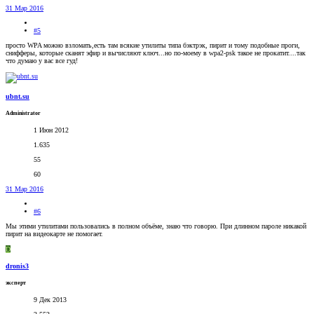
31 Мар 2016
#5
просто WPA можно взломать,есть там всякие утилиты типа бэктрэк, пирит и тому подобные проги,
снифферы, которые сканят эфир и вычисляют ключ...но по-моему в wpa2-psk такое не прокатит....так
что думаю у вас все гуд!
ubnt.su
Administrator
1 Июн 2012
1.635
55
60
31 Мар 2016
#6
Мы этими утилитами пользовались в полном объёме, знаю что говорю. При длинном пароле никакой
пирит на видеокарте не помогает.
D
dronis3
эксперт
9 Дек 2013