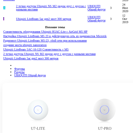
2020
24
2 точки доступа Ubiquiti NS M2 рядом друг с другом с
UBIQUITI
A
3
Июл
разными мостами
Общий форум
2020
12
UBIQUITI
I
Ubiquiti LiteBeam 5ac gen2 мост 300 метров
3
Окт
Общий форум
2019
Похожие темы
Совместимость оборудования Ubiquiti R5AC-Lite с AirGrid M5 HP
Настройка Ubiquiti LiteBeam M5 23 в действующую сеть из радиомостов Microtik
Радиомост Ubiquiti LiteBeam M5-23, сбой сети при использовании
создание моста ubiquiti nanostation
Ubiquiti LiteBeam 5AC-16-120 Совместимость с M5
2 точки доступа Ubiquiti NS M2 рядом друг с другом с разными мостами
Ubiquiti LiteBeam 5ac gen2 мост 300 метров
Форумы
Разделы
UBIQUITI Общий форум
U7-LITE
U7-PRO