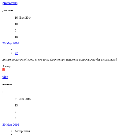
gramoteous
участник
16 Июл 2014
108
0
18
29 Мар 2016
#2
думаю достаточно! здесь я что-то на форуме при поиске не встречал,что бы взламывали!
Автор
V
vikt
новичок
31 Янв 2016
13
0
3
30 Мар 2016
Автор темы