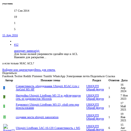
участник
17 Сен 2014
19
1
5
15 Апр 2016
#12
arastegaev написал(а):
Для более полной уверенности сделайте еще и ACL
Нажмите для раскрытия...
а если только MAC ACL?
Войдите или зарегистрируйтесь для ответа.
Поделиться:
Facebook
Twitter
Reddit
Pinterest
Tumblr
WhatsApp
Электронная почта
Поделиться
Ссылка
Автор
Похожие темы
Раздел
Ответов
Дата
16
Совместимость оборудования Ubiquiti R5AC-Lite с
UBIQUITI
S
1
Апр
AirGrid M5 HP
Общий форум
2024
Настройка Ubiquiti LiteBeam M5 23 в действующую
UBIQUITI
7 Ноя
G
3
сеть из радиомостов Microtik
Общий форум
2023
17
Радиомост Ubiquiti LiteBeam M5-23, сбой сети при
UBIQUITI
P
1
Май
использовании
Общий форум
2021
19
UBIQUITI
M
создание моста ubiquiti nanostation
1
Янв
Общий форум
2021
15
UBIQUITI
Ubiquiti LiteBeam 5AC-16-120 Совместимость с M5
6
Авг
Общий форум