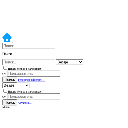
Поиск
Искать только в заголовках
От:
Поиск
Расширенный поиск…
Искать только в заголовках
От:
Поиск
Advanced…
Меню