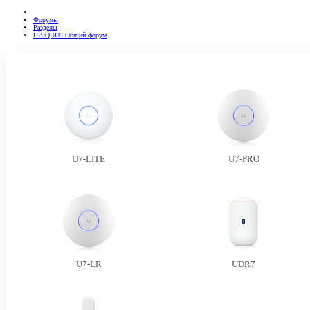
Форумы
Разделы
UBIQUITI Общий форум
U7-LITE
U7-PRO
U7-LR
UDR7