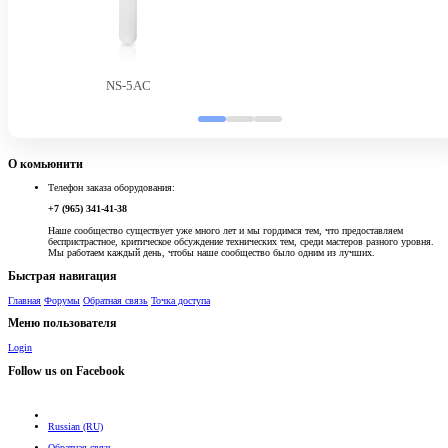
NS-5AC
О комьюнити
Телефон заказа оборудования:
+7 (965) 341-41-38
Наше сообщество существует уже много лет и мы гордимся тем, что предоставляем
беспристрастное, критическое обсуждение технических тем, среди мастеров разного уровня.
Мы работаем каждый день, чтобы наше сообщество было одним из лучших.
Быстрая навигация
Главная
Форумы
Обратная связь
Точка доступа
Меню пользователя
Login
Follow us on Facebook
Russian (RU)
Обратная связь