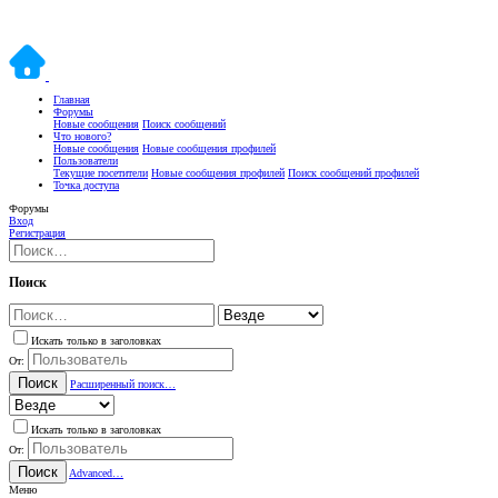
Главная
Форумы
Новые сообщения
Поиск сообщений
Что нового?
Новые сообщения
Новые сообщения профилей
Пользователи
Текущие посетители
Новые сообщения профилей
Поиск сообщений профилей
Точка доступа
Форумы
Вход
Регистрация
Поиск
Искать только в заголовках
От:
Поиск
Расширенный поиск…
Искать только в заголовках
От:
Поиск
Advanced…
Меню