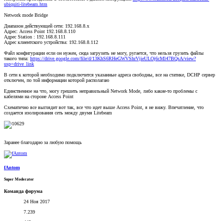
ubiquiti-litebeam.htm
Network mode Bridge
Диапазон действующей сети: 192.168.8.х
Адрес: Access Point 192.168.8.110
Адрес Station : 192.168.8.111
Адрес клиентского устройства: 192.168.8.112
Файл конфигурации если он нужен, сюда загрузить не могу, ругается, что нельзя грузить файлы
такого типа:
https://drive.google.com/file/d/13KhS6RHeGWVShrVjieULOj6cMl47BQsA/view?
usp=drive_link
В сети к которой необходимо подключится указанные адреса свободны, все на статике, DCHP сервер
отключен, по той информации которой располагаю
Единственное на что, могу грешить неправильный Network Mode, либо какие-то проблемы с
кабелями на стороне Access Point
Схематично все выглядит вот так, все что идет выше Access Point, я не вижу. Впечатление, что
создается изолирования сеть между двумя Litebeam
Заранее благодарю за любую помощь
fAntom
Super Moderator
Команда форума
24 Ноя 2017
7.239