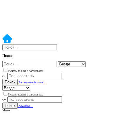
Поиск
Искать только в заголовках
От:
Поиск
Расширенный поиск…
Искать только в заголовках
От:
Поиск
Advanced…
Меню