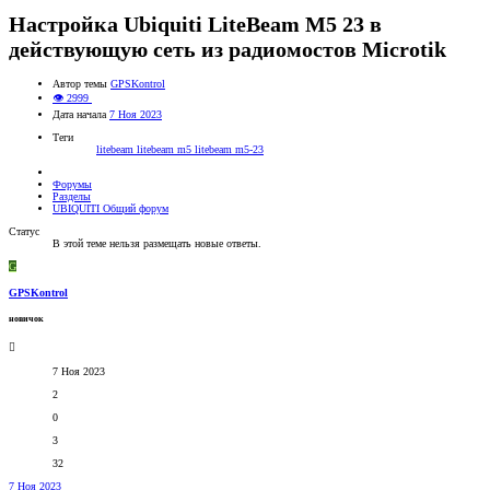
Настройка Ubiquiti LiteBeam M5 23 в
действующую сеть из радиомостов Microtik
Автор темы
GPSKontrol
👁 2999
Дата начала
7 Ноя 2023
Теги
litebeam
litebeam m5
litebeam m5-23
Форумы
Разделы
UBIQUITI Общий форум
Статус
В этой теме нельзя размещать новые ответы.
G
GPSKontrol
новичок
7 Ноя 2023
2
0
3
32
7 Ноя 2023