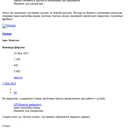
одного сегмента в другой и посмотрите где обрывается.
Нажмите для раскрытия...
Хотел бы маленькое уточнение сделать по Вашей просьбе. Исходя из Вашего сообщения насколько
понимаю наша настройка верна, поэтому сначала нужно проверить пропускает микротик служебные
фреймы?
fAntom
Super Moderator
Команда форума
24 Ноя 2017
7.239
443
5.065
ubnt.su
7 Ноя 2023
#4
Не микротик, а радиомост (такие проблемы иногда проявляются при работе с tp-link).
GPSKontrol написал(а):
наша настройка верна,
Нажмите для раскрытия...
Скорее всего да. Нужно узнать, где именно обрывается передача данных.
Статус