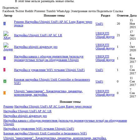
В этой теме нельзя размещать новые ответы.
Поделиться:
Facebook
Twitter
Reddit
Pinterest
Tumblr
WhatsApp
Электронная почта
Поделиться
Ссылка
Автор
Похожие темы
Раздел
Ответов
Дата
15
Решено
Настройка Ubiquiti UniFi AP AC Long Range через
A
UniFi
20
Ноя
прокси
2021
17
UBIQUITI
Настройка Ubiquiti UniFi AP AC LR
21
Авг
Общий форум
2021
1
UBIQUITI
Настройка ubiquiti airgateway pro
1
Окт
Общий форум
2020
6
Настройка канала с обходом препятствия (используя
UBIQUITI
R
1
Ноя
промежуточные точки) на оборудовании Ubiquiti
Общий форум
2017
11
F
Настройка и управление WiFi точками Ubiquiti UniFi
UniFi
1
Сен
2017
11
Базовая настройка Ubiquiti Unifi Controller и бесшовного
Ж
UniFi
0
Сен
WiFi
2017
7
Ubiquiti "наностанция". Характеристика, параметры,
UBIQUITI
D
0
Сен
комплектация, настройка.
Общий форум
2017
Похожие темы
Решено
Настройка Ubiquiti UniFi AP AC Long Range через прокси
Настройка Ubiquiti UniFi AP AC LR
Настройка ubiquiti airgateway pro
Настройка канала с обходом препятствия (используя промежуточные точки) на оборудовании
Ubiquiti
Настройка и управление WiFi точками Ubiquiti UniFi
Базовая настройка Ubiquiti Unifi Controller и бесшовного WiFi
Ubiquiti "наностанция". Характеристика, параметры, комплектация, настройка.