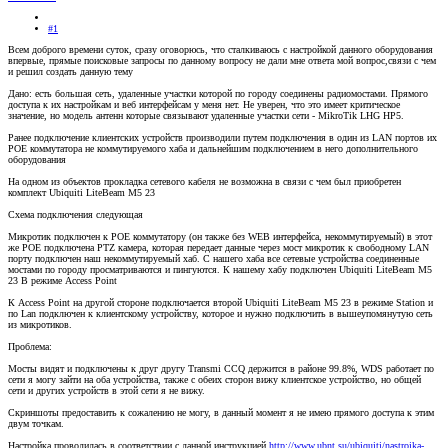
#1
Всем доброго времени суток, сразу оговорюсь, что сталкиваюсь с настройкой данного оборудования
впервые, прямые поисковые запросы по данному вопросу не дали мне ответа мой вопрос,связи с чем
и решил создать данную тему
Дано: есть большая сеть, удаленные участки которой по городу соединены радиомостами. Прямого
доступа к их настройкам и веб интерфейсам у меня нет. Не уверен, что это имеет критическое
значение, но модель антенн которые связывают удаленные участки сети - MikroTik LHG HP5.
Ранее подключение клиентских устройств производили путем подключения в один из LAN портов их
POE коммутатора не коммутируемого хаба и дальнейшим подключением в него дополнительного
оборудования
На одном из объектов прокладка сетевого кабеля не возможна в связи с чем был приобретен
комплект Ubiquiti LiteBeam M5 23
Схема подключения следующая
Микротик подключен к POE коммутатору (он также без WEB интерфейса, некоммутируемый) в этот
же POE подключена PTZ камера, которая передает данные через мост микротик к свободному LAN
порту подключен наш некоммутируемый хаб. С нашего хаба все сетевые устройства соединенные
мостами по городу просматриваются и пингуются. К нашему хабу подключен Ubiquiti LiteBeam M5
23 В режиме Access Point
К Access Point на другой стороне подключается второй Ubiquiti LiteBeam M5 23 в режиме Station и
по Lan подключен к клиентскому устройству, которое и нужно подключить в вышеупомянутую сеть
из микротиков.
Проблема:
Мосты видят и подключены к друг другу Transmi CCQ держится в районе 99.8%, WDS работает по
сети я могу зайти на оба устройства, также с обеих сторон вижу клиентское устройство, но общей
сети и других устройств в этой сети я не вижу.
Скриншоты предоставить к сожалению не могу, в данный момент я не имею прямого доступа к этим
двум точкам.
Настройка проводилась в соответствии с данной инструкцией
http://www.ubnt.su/ubiquiti/nastroika-