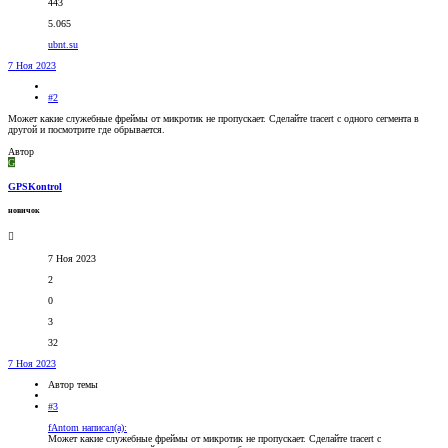
443
5.065
ubnt.su
7 Ноя 2023
#2
Может какие служебные фреймы от микротик не пропускает. Сделайте tracert с одного сегмента в
другой и посмотрите где обрывается.
Автор
G
GPSKontrol
новичок
7 Ноя 2023
2
0
3
32
7 Ноя 2023
Автор темы
#3
fAntom написал(а):
Может какие служебные фреймы от микротик не пропускает. Сделайте tracert с