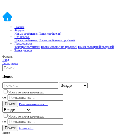
Главная
Форумы
Новые сообщения
Поиск сообщений
Что нового?
Новые сообщения
Новые сообщения профилей
Пользователи
Текущие посетители
Новые сообщения профилей
Поиск сообщений профилей
Точка доступа
Форумы
Вход
Регистрация
Поиск
Искать только в заголовках
От:
Поиск
Расширенный поиск…
Искать только в заголовках
От:
Поиск
Advanced…
Меню