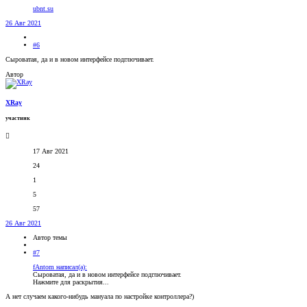
ubnt.su
26 Авг 2021
#6
Сыроватая, да и в новом интерфейсе подглючивает.
Автор
XRay
участник
17 Авг 2021
24
1
5
57
26 Авг 2021
Автор темы
#7
fAntom написал(а):
Сыроватая, да и в новом интерфейсе подглючивает.
Нажмите для раскрытия...
А нет случаем какого-нибудь мануала по настройке контроллера?)