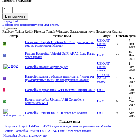
Перейти к странице
Выполнить
Вперёд
Last
Войдите или зарегистрируйтесь для ответа.
Поделиться:
Facebook
Twitter
Reddit
Pinterest
Tumblr
WhatsApp
Электронная почта
Поделиться
Ссылка
Автор
Похожие темы
Раздел
Ответов
Дата
UBIQUITI
7
Настройка Ubiquiti LiteBeam M5 23 в действующую
G
Общий
3
Ноя
сеть из радиомостов Microtik
форум
2023
15
Решено
Настройка Ubiquiti UniFi AP AC Long Range
A
UniFi
20
Ноя
через прокси
2021
UBIQUITI
1
Настройка ubiquiti airgateway pro
Общий
1
Окт
форум
2020
UBIQUITI
6
Настройка канала с обходом препятствия (используя
R
Общий
1
Ноя
промежуточные точки) на оборудовании Ubiquiti
форум
2017
11
F
Настройка и управление WiFi точками Ubiquiti UniFi
UniFi
1
Сен
2017
11
Базовая настройка Ubiquiti Unifi Controller и
Ж
UniFi
0
Сен
бесшовного WiFi
2017
31
Настройка Ubiquiti UniFi LR через веб браузер
UniFi
9
Авг
2015
Похожие темы
Настройка Ubiquiti LiteBeam M5 23 в действующую сеть из радиомостов Microtik
Решено
Настройка Ubiquiti UniFi AP AC Long Range через прокси
Настройка ubiquiti airgateway pro