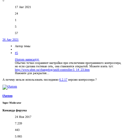
17 Авг 2021
24
1
5
57
26 Авг 2021
Автор темы
#5
fAntom написал(а):
Обычно точки сохраняют настройки при отключении программного контроллера,
но если сделана гостевая сеть, она становится открытой. Можете взять тут:
http://www.ubnt.su/changelog/unifi-controller-5_14_23.htm
Нажмите для раскрытия...
А почему нельзя использовать последнюю
6.2.17
версию контроллера ?
fAntom
Super Moderator
Команда форума
24 Ноя 2017
7.239
443
5.065