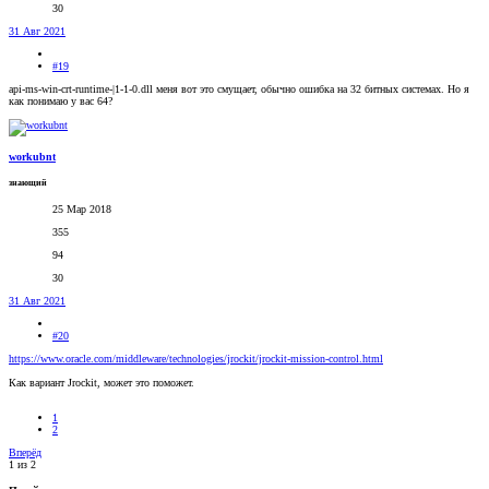
30
31 Авг 2021
#19
api-ms-win-crt-runtime-|1-1-0.dll меня вот это смущает, обычно ошибка на 32 битных системах. Но я
как понимаю у вас 64?
workubnt
знающий
25 Мар 2018
355
94
30
31 Авг 2021
#20
https://www.oracle.com/middleware/technologies/jrockit/jrockit-mission-control.html
Как вариант Jrockit, может это поможет.
1
2
Вперёд
1 из 2