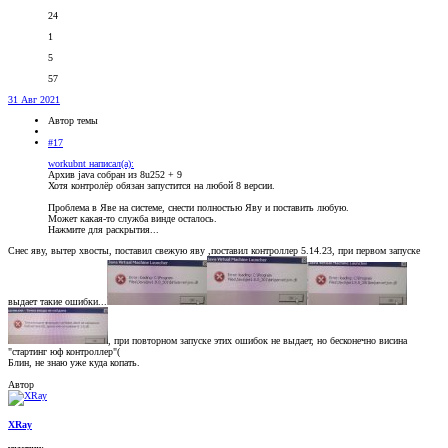
24
1
5
57
31 Авг 2021
Автор темы
#17
workubnt написал(а):
Архив java собран из 8u252 + 9
Хотя контролёр обязан запустится на любой 8 версии.
Проблема в Яве на системе, снести полностью Яву и поставить любую.
Может какая-то служба винде осталось.
Нажмите для раскрытия...
Снес яву, вытер хвосты, поставил свежую яву ,поставил контроллер 5.14.23, при первом запуске
выдает такие ошибки...
, при повторном запуске этих ошибок не выдает, но бесконечно висина
"стартинг юф контроллер"(
Блин, не знаю уже куда копать.
Автор
XRay