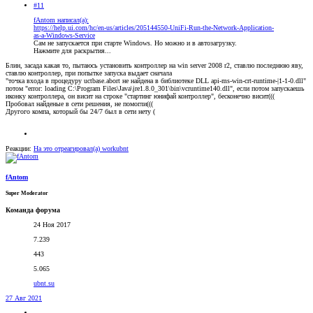
#11
fAntom написал(а):
https://help.ui.com/hc/en-us/articles/205144550-UniFi-Run-the-Network-Application-
as-a-Windows-Service
Сам не запускается при старте Windows. Но можно и в автозагрузку.
Нажмите для раскрытия...
Блин, засада какая то, пытаюсь установить контроллер на win server 2008 r2, ставлю последнюю яву,
ставлю контроллер, при попытке запуска выдает сначала
"точка входа в процедуру uctbase.abort не найдена в библиотеке DLL api-ms-win-crt-runtime-|1-1-0.dll"
потом "error: loading C:\Program Files\Java\jre1.8.0_301\bin\vcruntime140.dll", если потом запускаешь
иконку контроллера, он висит на строке "стартинг юнифай контроллер", бесконечно висит(((
Пробовал найденые в сети решения, не помогли(((
Другого компа, который бы 24/7 был в сети нету (
Реакции:
На это отреагировал(а)
workubnt
fAntom
Super Moderator
Команда форума
24 Ноя 2017
7.239
443
5.065
ubnt.su
27 Авг 2021