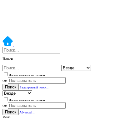
Поиск
Искать только в заголовках
От:
Поиск
Расширенный поиск…
Искать только в заголовках
От:
Поиск
Advanced…
Меню