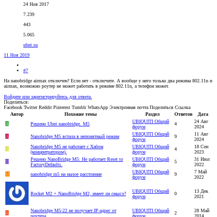
24 Ноя 2017
7.239
443
5.065
ubnt.su
11 Ноя 2019
#7
На nanobridge airmax отключен? Если нет - отключите. А вообще у него только два режима 802.11n и
airmax, возможно роутер не может работать в режиме 802.11n, а телефон может.
Войдите или зарегистрируйтесь для ответа.
Поделиться:
Facebook
Twitter
Reddit
Pinterest
Tumblr
WhatsApp
Электронная почта
Поделиться
Ссылка
Автор
Похожие темы
Раздел
Ответов
Дата
UBIQUITI Общий
24 Авг
A
Решено
Ubnt nanobridge. M5
4
форум
2024
UBIQUITI Общий
11 Авг
A
Nanobridge M5 встала в непонятный режим
9
форум
2024
Nanobridge M5 не работает с Хабом
UBIQUITI Общий
18 Сен
A
4
(концентратором).
форум
2023
Решено
NanoBridge M5: Не работает Reset to
UBIQUITI Общий
31 Июл
U
5
FactoryDefaults.
форум
2022
UBIQUITI Общий
7 Май
M
nanobridge m5 на малое расстояние
9
форум
2022
UBIQUITI Общий
13 Дек
Rocket M2 + NanoBridge M2, имеет ли смысл?
0
форум
2021
Nanobridge M5-22 не получает IP-адрес от
UBIQUITI Общий
28 Май
K
2
роутера
форум
2014