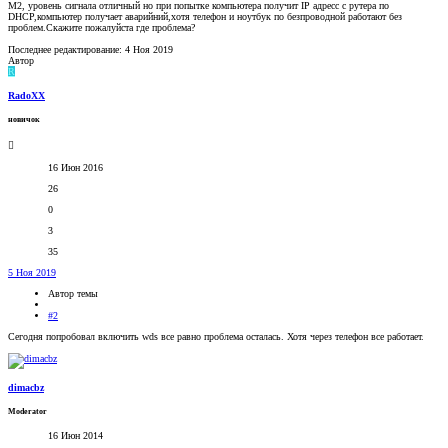
M2, уровень сигнала отличный но при попытке компьютера получит IP адресс с рутера по
DHCP,компьютер пoлучает аварийний,хотя телефон и ноутбук по безпроводной работают без
проблем.Скажите пожалуйста где проблема?
Последнее редактирование:
4 Ноя 2019
Автор
R
RadoXX
новичок
16 Июн 2016
26
0
3
35
5 Ноя 2019
Автор темы
#2
Сегодня попробовал включить wds все равно проблема осталась. Хотя через телефон все работает.
dimacbz
Moderator
16 Июн 2014