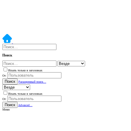
Поиск
Искать только в заголовках
От:
Поиск
Расширенный поиск…
Искать только в заголовках
От:
Поиск
Advanced…
Меню