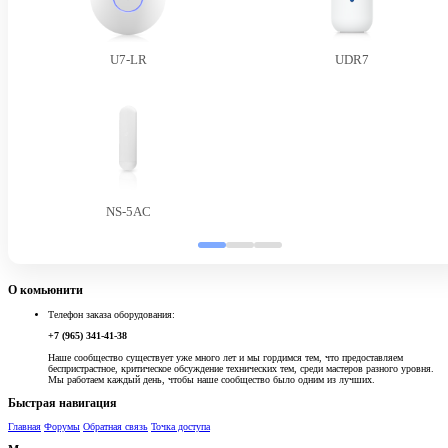
U7-LR
UDR7
NS-5AC
О комьюнити
Телефон заказа оборудования:
+7 (965) 341-41-38
Наше сообщество существует уже много лет и мы гордимся тем, что предоставляем
беспристрастное, критическое обсуждение технических тем, среди мастеров разного уровня.
Мы работаем каждый день, чтобы наше сообщество было одним из лучших.
Быстрая навигация
Главная
Форумы
Обратная связь
Точка доступа