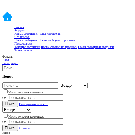
Главная
Форумы
Новые сообщения
Поиск сообщений
Что нового?
Новые сообщения
Новые сообщения профилей
Пользователи
Текущие посетители
Новые сообщения профилей
Поиск сообщений профилей
Точка доступа
Форумы
Вход
Регистрация
Поиск
Искать только в заголовках
От:
Поиск
Расширенный поиск…
Искать только в заголовках
От:
Поиск
Advanced…
Меню