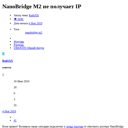
NanoBridge M2 не получает IP
Автор темы
RadoXX
👁 3440
Дата начала
4 Ноя 2019
Теги
nanobridge m2
Форумы
Разделы
UBIQUITI Общий форум
R
RadoXX
новичок
16 Июн 2016
26
0
3
35
4 Ноя 2019
#1
Всем привет! Возникла такая ситуация:подключил к
точке доступа
от обычного роутера NanoBridge