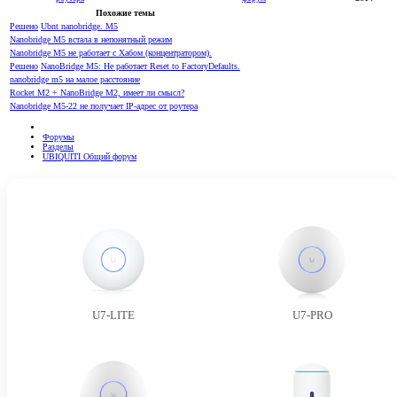
Похожие темы
Решено
Ubnt nanobridge. M5
Nanobridge M5 встала в непонятный режим
Nanobridge M5 не работает с Хабом (концентратором).
Решено
NanoBridge M5: Не работает Reset to FactoryDefaults.
nanobridge m5 на малое расстояние
Rocket M2 + NanoBridge M2, имеет ли смысл?
Nanobridge M5-22 не получает IP-адрес от роутера
Форумы
Разделы
UBIQUITI Общий форум
U7-LITE
U7-PRO