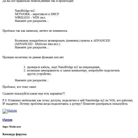
Да вы все правильно поняли,именно так и происходит.
NanoBridge m2:
NETWORK - переставьте в DHCP
WIRELESS - WDS вкл.
Нажмите для раскрытия...
Пробовал так как написали, ничего не изменилось
Возможно понадобиться активировать (изменить) пункты в ADVANCED
(ADVANCED - Multicast data вкл.)
Нажмите для раскрытия...
Проверю включена ли данная функция или нет.
проверьте кабель, порт NanoBridge m2 на повреждения.
возможно неисправность в самом компьютере, попробуйте подключить
другое устройство.
Нажмите для раскрытия...
Пробовал, все тоже самое
Скажите пожалуйста какие еще есть варианты??
P.S Установил мобильник как точку доступа, подключил к ней Nanobridge m2 по Wifi, все работает,
IP выдается. Почему проблема когда подключаюсь к рутеру? Помогите разобраться пожалуйста.
fAntom
Super Moderator
Команда форума