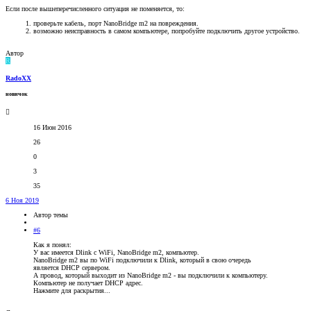
Если после вышеперечисленного ситуация не поменяется, то:
проверьте кабель, порт NanoBridge m2 на повреждения.
возможно неисправность в самом компьютере, попробуйте подключить другое устройство.
Автор
R
RadoXX
новичок
16 Июн 2016
26
0
3
35
6 Ноя 2019
Автор темы
#6
Как я понял:
У вас имеется Dlink с WiFi, NanoBridge m2, компьютер.
NanoBridge m2 вы по WiFi подключили к Dlink, который в свою очередь
является DHCP сервером.
А провод, который выходит из NanoBridge m2 - вы подключили к компьютеру.
Компьютер не получает DHCP адрес.
Нажмите для раскрытия...