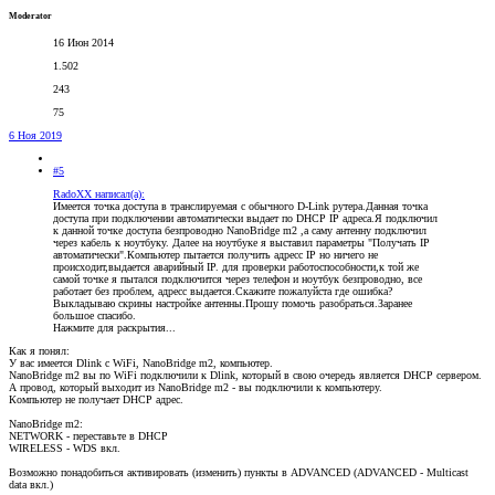
Moderator
16 Июн 2014
1.502
243
75
6 Ноя 2019
#5
RadoXX написал(а):
Имеется точка доступа в транслируемая с обычного D-Link рутера.Данная точка
доступа при подключении автоматически выдает по DHCP IP адреса.Я подключил
к данной точке доступа безпроводно NanoBridge m2 ,а саму антенну подключил
через кабель к ноутбуку. Далее на ноутбуке я выставил параметры "Получать IP
автоматически".Компьютер пытается получить адресс IP но ничего не
происходит,выдается аварийный IP. для проверки работоспособности,к той же
самой точке я пытался подключится через телефон и ноутбук безпроводно, все
работает без проблем, адресс выдается.Скажите пожалуйста где ошибка?
Выкладываю скрины настройке антенны.Прошу помочь разобраться.Заранее
большое спасибо.
Нажмите для раскрытия...
Как я понял:
У вас имеется Dlink с WiFi, NanoBridge m2, компьютер.
NanoBridge m2 вы по WiFi подключили к Dlink, который в свою очередь является DHCP сервером.
А провод, который выходит из NanoBridge m2 - вы подключили к компьютеру.
Компьютер не получает DHCP адрес.
NanoBridge m2:
NETWORK - переставьте в DHCP
WIRELESS - WDS вкл.
Возможно понадобиться активировать (изменить) пункты в ADVANCED (ADVANCED - Multicast
data вкл.)