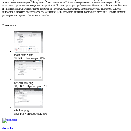
я выставил параметры "Получать IP автоматически".Компьютер пытается получить адресс IP но
ничего не происходит,выдается аварийный IP. для проверки работоспособности,к той же самой точке
я пытался подключится через телефон и ноутбук безпроводно, все работает без проблем, адресс
выдается.Скажите пожалуйста где ошибка? Выкладываю скрины настройке антенны.Прошу помочь
разобраться.Заранее большое спасибо.
Вложения
main config.png
56 KB · Просмотры: 845
network tab.png
38,8 KB · Просмотры: 811
wireless.png
39,9 KB · Просмотры: 800
dimacbz