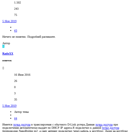
1.502
243
75
5 Ноя 2019
#3
Ничего не понятно. Подробней распишите.
Автор
R
RadoXX
новичок
16 Июн 2016
26
0
3
35
5 Ноя 2019
Автор темы
#4
Имеется
точка доступа
в транслируемая с обычного D-Link рутера.Данная
точка доступа
при
подключении автоматически выдает по DHCP IP адреса.Я подключил к данной
точке доступа
безпроводно NanoBridge m2 ,а саму антенну подключил через кабель к ноутбуку. Далее на ноутбуке