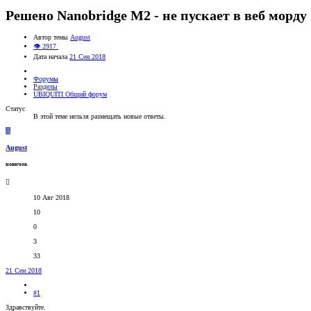
Решено
Nanobridge M2 - не пускает в веб морду
Автор темы
August
👁 2917
Дата начала
21 Сен 2018
Форумы
Разделы
UBIQUITI Общий форум
Статус
В этой теме нельзя размещать новые ответы.
A
August
новичок
10 Авг 2018
10
0
3
33
21 Сен 2018
#1
Здравствуйте.