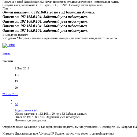
Получил я свой NanoBridge M2.Начал проверять его,подключил пое - заморгало,и ладно.
Сегодня взял,подключил к ПК через ПОЕ,UBNT Discovery видит правильно.
Пинг -
Обмен пакетами с 192.168.1.20 по с 32 байтами данных:
Ответ от 192.168.0.104: Заданный узел недоступен.
Ответ от 192.168.0.104: Заданный узел недоступен.
Ответ от 192.168.0.104: Заданный узел недоступен.
Ответ от 192.168.0.104: Заданный узел недоступен.
В морду не пускает.
Что делать?Настройки сбивал,в сервисный заходил - не пинговало или делал то то не так.
Fenek
участник
2 Янв 2018
115
13
20
21 Сен 2018
#2
August написал(а):
Обмен пакетами с 192.168.1.20 по с 32 байтами данных:
Ответ от 192.168.0.104: Заданный узел недоступен.
Нажмите для раскрытия...
Отбросим самое банальное: у вас здесь разные подсети, вы это учитывали? Переведите ПК на время к а
И вместо Дискавери лучше Advanced IP Scanner, но это уже совет из личной практики