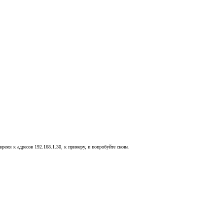
время к адресов 192.168.1.30, к примеру, и попробуйте снова.