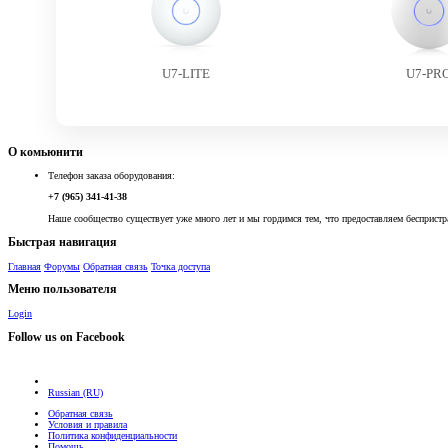
U7-LITE
U7-PR
О комьюнити
Телефон заказа оборудования:
+7 (965) 341-41-38
Наше сообщество существует уже много лет и мы гордимся тем, что предоставляем беспристр
Быстрая навигация
Главная
Форумы
Обратная связь
Точка доступа
Меню пользователя
Login
Follow us on Facebook
Russian (RU)
Обратная связь
Условия и правила
Политика конфиденциальности
Помощь