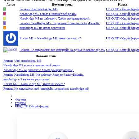
Facebook
Twitter
Reddit
Pinterest
Tumblr
WhatsApp
Электронная почта
Поделиться
Ссылка
Автор
Похожие темы
Раздел
A
Решено
Ubnt nanobridge. M5
UBIQUITI Общий форум
A
Nanobridge M5 встала в непонятный режим
UBIQUITI Общий форум
A
Nanobridge M5 не работает с Хабом (концентратором).
UBIQUITI Общий форум
U
Решено
NanoBridge M5: Не работает Reset to FactoryDefaults.
UBIQUITI Общий форум
M
nanobridge m5 на малое расстояние
UBIQUITI Общий форум
Rocket M2 + NanoBridge M2, имеет ли смысл?
UBIQUITI Общий форум
Решено
Не запускается веб-интерфейс на одном из nanobridge m5
UBIQUITI Общий форум
Похожие темы
Решено
Ubnt nanobridge. M5
Nanobridge M5 встала в непонятный режим
Nanobridge M5 не работает с Хабом (концентратором).
Решено
NanoBridge M5: Не работает Reset to FactoryDefaults.
nanobridge m5 на малое расстояние
Rocket M2 + NanoBridge M2, имеет ли смысл?
Решено
Не запускается веб-интерфейс на одном из nanobridge m5
Форумы
Разделы
UBIQUITI Общий форум