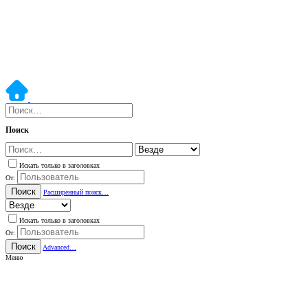
Поиск
Искать только в заголовках
От:
Поиск
Расширенный поиск…
Искать только в заголовках
От:
Поиск
Advanced…
Меню