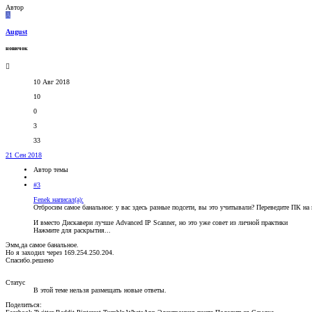
Автор
A
August
новичок
10 Авг 2018
10
0
3
33
21 Сен 2018
Автор темы
#3
Fenek написал(а):
Отбросим самое банальное: у вас здесь разные подсети, вы это учитывали? Переведите ПК на 
И вместо Дискавери лучше Advanced IP Scanner, но это уже совет из личной практики
Нажмите для раскрытия...
Эмм,да самое банальное.
Но я заходил через 169.254.250.204.
Спасибо.решено
Статус
В этой теме нельзя размещать новые ответы.
Поделиться: