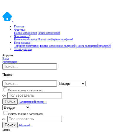
Главная
Форумы
Новые сообщения
Поиск сообщений
Что нового?
Новые сообщения
Новые сообщения профилей
Пользователи
Текущие посетители
Новые сообщения профилей
Поиск сообщений профилей
Точка доступа
Форумы
Вход
Регистрация
Поиск
Искать только в заголовках
От:
Поиск
Расширенный поиск…
Искать только в заголовках
От:
Поиск
Advanced…
Меню