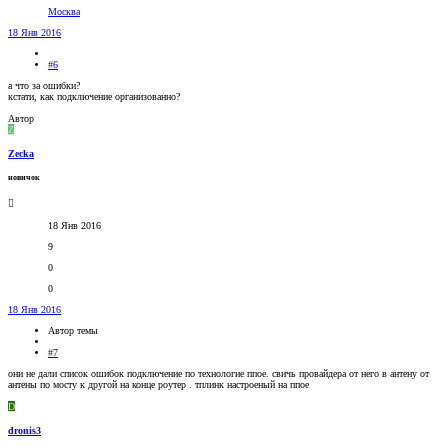
Москва
18 Янв 2016
#6
а что за ошибки?
кстати, как подключение организованно?
Автор
Z
Zecka
новичок
18 Янв 2016
9
0
0
18 Янв 2016
Автор темы
#7
они не дали список ошибок подключение по технологие ппое. свичь провайдера от него в антену от
антены по мосту к другой на конце роутер . тплинк настроеный на ппое
D
dronis3