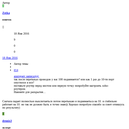
Автор
Z
Zecka
новичок
18 Янв 2016
9
0
0
18 Янв 2016
Автор темы
#14
arastegaev написал(а):
так после перетыкал проводов у вас 100 поднимается? или как 1 раз до 10-ти порт
опустился и все?
поставьте роутер перед мостом или первую точку попробуйте настроить soho-
роутером.
Нажмите для раскрытия...
Сначала падает полностью выключаеться потом перетыкаю и поднимаетьса на 10. и стабильно
работает на 10. но так не должно быть я точно знаю)) Хорошо попробую спасибо за совет отпишусь
по результату)
D
dronis3
эксперт