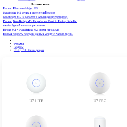
Похожие темы
Решено
Ubnt nanobridge. M5
Nanobridge M5 встала в непонятный режим
Nanobridge M5 не работает с Хабом (концентратором).
Решено
NanoBridge M5: Не работает Reset to FactoryDefaults.
nanobridge m5 на малое расстояние
Rocket M2 + NanoBridge M2, имеет ли смысл?
Плохая скорость передачи данных между 2 Nanobridge m5
Форумы
Разделы
UBIQUITI Общий форум
U7-LITE
U7-PRO