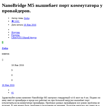
NanoBridge M5 вышибает порт коммутатора у
провайдеров.
Автор темы
Zecka
👁 5162
Дата начала
18 Янв 2016
Форумы
Разделы
UBIQUITI Общий форум
Z
Zecka
новичок
18 Янв 2016
9
0
0
18 Янв 2016
#1
Здравствуйте купил комплект NanoBridge M5 настроил стандартный wi-fi мост на 4 км. Поднял по
нему инет от провайдера и вроде все работает но при большой нагрузке вышибает порт
(отключаетьса) на коммутаторе провайдера. Пробовал разных провайдеров все ровно проблема не
исчезает. В чем может быть проблема и подскажите ее решение. Большая нагрузка это смарт тв и