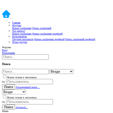
Главная
Форумы
Новые сообщения
Поиск сообщений
Что нового?
Новые сообщения
Новые сообщения профилей
Пользователи
Текущие посетители
Новые сообщения профилей
Поиск сообщений профилей
Точка доступа
Форумы
Вход
Регистрация
Поиск
Искать только в заголовках
От:
Поиск
Расширенный поиск…
Искать только в заголовках
От:
Поиск
Advanced…
Меню