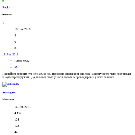
Z
Zecka
новичок
18 Янв 2016
9
0
0
18 Янв 2016
Автор темы
#5
Провайдер говорит что не знаем в чем проблема видим рост ошибок на порту после чего порт падает
и надо перезагружать. Да делинки стоят у нас в городе 5 провайдеров и у всех делинки.
arastegaev
Moderator
16 Янв 2013
4.157
124
123
44