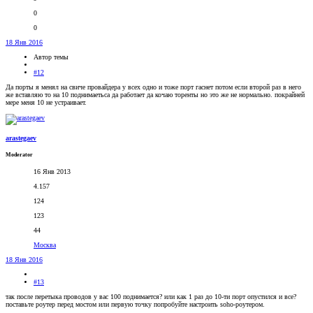
0
0
18 Янв 2016
Автор темы
#12
Да порты я менял на свиче провайдера у всех одно и тоже порт гаснет потом если второй раз в него
же вставляю то на 10 поднимаетьса да работает да кочаю торенты но это же не нормально. покрайней
мере меня 10 не устраивает.
arastegaev
Moderator
16 Янв 2013
4.157
124
123
44
Москва
18 Янв 2016
#13
так после перетыка проводов у вас 100 поднимается? или как 1 раз до 10-ти порт опустился и все?
поставьте роутер перед мостом или первую точку попробуйте настроить soho-роутером.