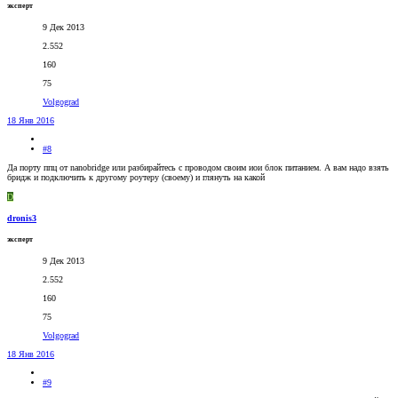
эксперт
9 Дек 2013
2.552
160
75
Volgograd
18 Янв 2016
#8
Да порту ппц от nanobridge или разбирайтесь с проводом своим иои блок питанием. А вам надо взять
бридж и подключить к другому роутеру (своему) и глянуть на какой
D
dronis3
эксперт
9 Дек 2013
2.552
160
75
Volgograd
18 Янв 2016
#9