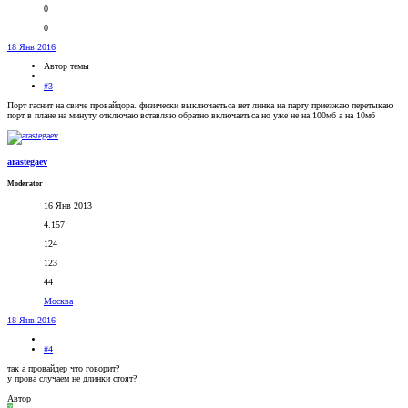
0
0
18 Янв 2016
Автор темы
#3
Порт гаснит на свиче провайдора. физически выключаетьса нет линка на парту приезжаю перетыкаю
порт в плане на минуту отключаю вставляю обратно включаетьса но уже не на 100мб а на 10мб
arastegaev
Moderator
16 Янв 2013
4.157
124
123
44
Москва
18 Янв 2016
#4
так а провайдер что говорит?
у прова случаем не длинки стоят?
Автор