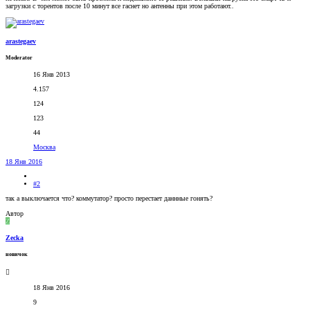
загрузки с торентов после 10 минут все гаснет но антенны при этом работают..
arastegaev
Moderator
16 Янв 2013
4.157
124
123
44
Москва
18 Янв 2016
#2
так а выключается что? коммутатор? просто перестает даннные гонять?
Автор
Z
Zecka
новичок
18 Янв 2016
9