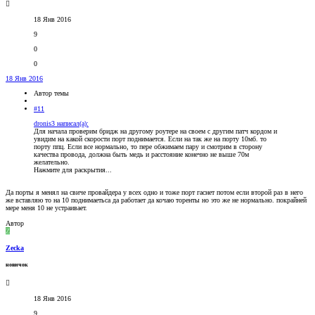
18 Янв 2016
9
0
0
18 Янв 2016
Автор темы
#11
dronis3 написал(а):
Для начала проверим бридж на другому роутере на своем с другим патч кордом и
увидим на какой скорости порт поднимается. Если на так же на порту 10мб. то
порту ппц. Если все нормально, то пере обжимаем пару и смотрим в сторону
качества провода, должна быть медь и расстояние конечно не выше 70м
желательно.
Нажмите для раскрытия...
Да порты я менял на свиче провайдера у всех одно и тоже порт гаснет потом если второй раз в него
же вставляю то на 10 поднимаетьса да работает да кочаю торенты но это же не нормально. покрайней
мере меня 10 не устраивает.
Автор
Z
Zecka
новичок
18 Янв 2016
9