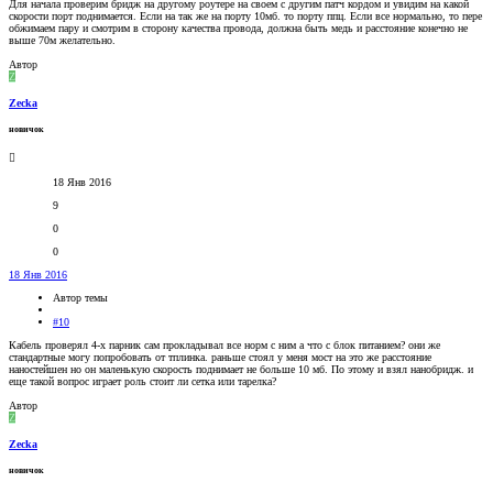
Для начала проверим бридж на другому роутере на своем с другим патч кордом и увидим на какой
скорости порт поднимается. Если на так же на порту 10мб. то порту ппц. Если все нормально, то пере
обжимаем пару и смотрим в сторону качества провода, должна быть медь и расстояние конечно не
выше 70м желательно.
Автор
Z
Zecka
новичок
18 Янв 2016
9
0
0
18 Янв 2016
Автор темы
#10
Кабель проверял 4-х парник сам прокладывал все норм с ним а что с блок питанием? они же
стандартные могу попробовать от тплинка. раньше стоял у меня мост на это же расстояние
наностейшен но он маленькую скорость поднимает не больше 10 мб. По этому и взял нанобридж. и
еще такой вопрос играет роль стоит ли сетка или тарелка?
Автор
Z
Zecka
новичок