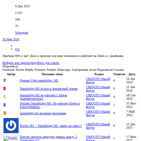
9 Дек 2013
2.552
160
75
Volgograd
20 Янв 2016
#15
Причина 90% у вас! Дело в проводе или порт поломался и работает на 10мб и с ошибками.
Войдите или зарегистрируйтесь для ответа.
Поделиться:
Facebook
Twitter
Reddit
Pinterest
Tumblr
WhatsApp
Электронная почта
Поделиться
Ссылка
Автор
Похожие темы
Раздел
Ответов
Дата
UBIQUITI Общий
24 Авг
A
Решено
Ubnt nanobridge. M5
4
форум
2024
UBIQUITI Общий
11 Авг
A
Nanobridge M5 встала в непонятный режим
9
форум
2024
Nanobridge M5 не работает с Хабом
UBIQUITI Общий
18 Сен
A
4
(концентратором).
форум
2023
Решено
NanoBridge M5: Не работает Reset to
UBIQUITI Общий
31 Июл
U
5
FactoryDefaults.
форум
2022
UBIQUITI Общий
7 Май
M
nanobridge m5 на малое расстояние
9
форум
2022
UBIQUITI Общий
13 Дек
Rocket M2 + NanoBridge M2, имеет ли смысл?
0
форум
2021
Плохая скорость передачи данных между 2
UBIQUITI Общий
17 Июл
1
Nanobridge m5
форум
2021