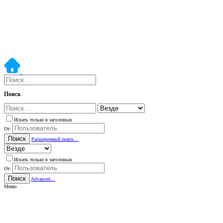
Поиск
Искать только в заголовках
От:
Поиск
Расширенный поиск…
Искать только в заголовках
От:
Поиск
Advanced…
Меню