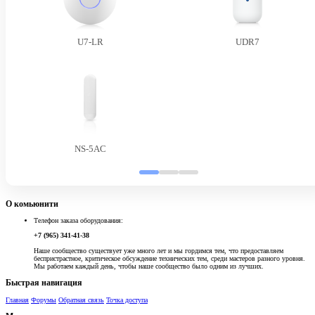
U7-LR
UDR7
NS-5AC
О комьюнити
Телефон заказа оборудования:
+7 (965) 341-41-38
Наше сообщество существует уже много лет и мы гордимся тем, что предоставляем
беспристрастное, критическое обсуждение технических тем, среди мастеров разного уровня.
Мы работаем каждый день, чтобы наше сообщество было одним из лучших.
Быстрая навигация
Главная
Форумы
Обратная связь
Точка доступа