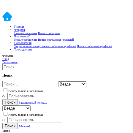
Главная
Форумы
Новые сообщения
Поиск сообщений
Что нового?
Новые сообщения
Новые сообщения профилей
Пользователи
Текущие посетители
Новые сообщения профилей
Поиск сообщений профилей
Точка доступа
Форумы
Вход
Регистрация
Поиск
Искать только в заголовках
От:
Поиск
Расширенный поиск…
Искать только в заголовках
От:
Поиск
Advanced…
Меню