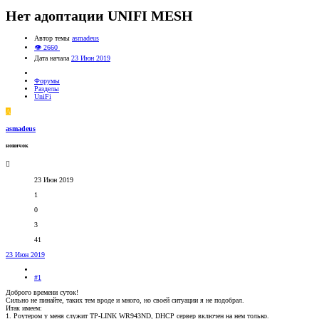
Нет адоптации UNIFI MESH
Автор темы
asmadeus
👁 2660
Дата начала
23 Июн 2019
Форумы
Разделы
UniFi
A
asmadeus
новичок
23 Июн 2019
1
0
3
41
23 Июн 2019
#1
Доброго времени суток!
Сильно не пинайте, таких тем вроде и много, но своей ситуации я не подобрал.
Итак имеем:
1. Роутером у меня служит TP-LINK WR943ND, DHCP сервер включен на нем только.