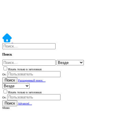
Поиск
Искать только в заголовках
От:
Поиск
Расширенный поиск…
Искать только в заголовках
От:
Поиск
Advanced…
Меню