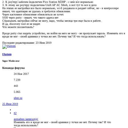
2. К роутеру кабелем подключен Pico Station M2HP - с нею все нормально
3. К этому же роутеру подключена Unifi AP AC Mesh, n вот тут то все и дело
На этапах ее настройки все было нормально, wi-fi раздавала и раздает сейчас, но - в контроллере
пишет, что адаптация не удалась и требуется обновление.
Через кастомное обновление обновляться не хочет.
SSH через putty - пишет, что такого адреса нет
Сбрасывать настройки сейчас не могу, надо, чтобы месяца три еще была в работе.
И да, discovery tool ее не видит.
Что можете посоветовать?
Вроде putty стал видеть устройство, но войти на него не могу - не пропускает пароль. Изменить его я
вроде не мог - своей админки у точки же нет. Почему так? И что тогда использовать?
Последнее редактирование:
23 Июн 2019
fAntom
Super Moderator
Команда форума
24 Ноя 2017
7.239
443
5.065
ubnt.su
25 Июн 2019
#2
asmadeus написал(а):
Изменить его я вроде не мог - своей админки у точки же нет. Почему так? И что
тогда использовать?