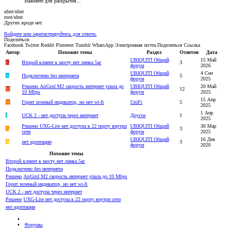
Нажмите для раскрытия...
ubnt/ubnt
root/ubnt
Других вроде нет.
Войдите или зарегистрируйтесь для ответа.
Поделиться:
Facebook
Twitter
Reddit
Pinterest
Tumblr
WhatsApp
Электронная почта
Поделиться
Ссылка
Автор
Похожие темы
Раздел
Ответов
Дата
UBIQUITI Общий
15 Май
K
Второй клиент к мосту нет линка 5ac
3
форум
2026
UBIQUITI Общий
4 Сен
A
Подключено без интернета
5
форум
2025
Решено
AirGrid M2 скорость интернет упала до
UBIQUITI Общий
20 Май
M
12
10 Mbps
форум
2025
15 Апр
W
Горит зеленый индикатор, но нет wi-fi
UniFi
5
2025
1 Апр
I
UCK 2 - нет доступа через интернет
Другое
1
2025
Решено
UXG-Lite нет доступа к 22 порту внутри
UBIQUITI Общий
30 Мар
A
3
сети
форум
2025
UBIQUITI Общий
16 Дек
A
нет адоптации
3
форум
2020
Похожие темы
Второй клиент к мосту нет линка 5ac
Подключено без интернета
Решено
AirGrid M2 скорость интернет упала до 10 Mbps
Горит зеленый индикатор, но нет wi-fi
UCK 2 - нет доступа через интернет
Решено
UXG-Lite нет доступа к 22 порту внутри сети
нет адоптации
Форумы