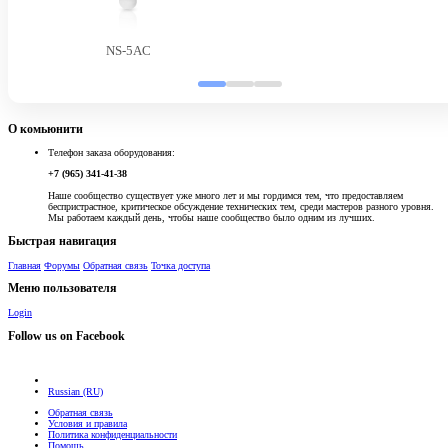
NS-5AC
О комьюнити
Телефон заказа оборудования:
+7 (965) 341-41-38
Наше сообщество существует уже много лет и мы гордимся тем, что предоставляем
беспристрастное, критическое обсуждение технических тем, среди мастеров разного уровня.
Мы работаем каждый день, чтобы наше сообщество было одним из лучших.
Быстрая навигация
Главная
Форумы
Обратная связь
Точка доступа
Меню пользователя
Login
Follow us on Facebook
Russian (RU)
Обратная связь
Условия и правила
Политика конфиденциальности
Помощь