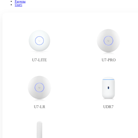
Разделы
UniFi
U7-LITE
U7-PRO
U7-LR
UDR7