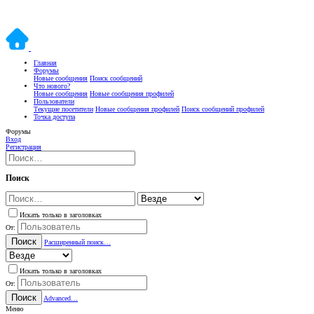
Главная
Форумы
Новые сообщения
Поиск сообщений
Что нового?
Новые сообщения
Новые сообщения профилей
Пользователи
Текущие посетители
Новые сообщения профилей
Поиск сообщений профилей
Точка доступа
Форумы
Вход
Регистрация
Поиск
Искать только в заголовках
От:
Поиск
Расширенный поиск…
Искать только в заголовках
От:
Поиск
Advanced…
Меню