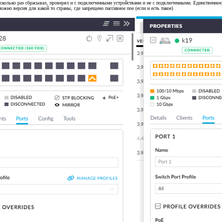
колько раз сбрасывал, проверял и с подключенными устройствами и не с подключенными. Единственное, ч
ожно версия для какой то страны, где запрещено пассивное пое (если и есть такое)