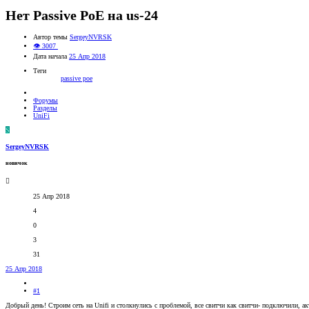
Нет Passive PoE на us-24
Автор темы
SergeyNVRSK
👁 3007
Дата начала
25 Апр 2018
Теги
passive poe
Форумы
Разделы
UniFi
S
SergeyNVRSK
новичок
25 Апр 2018
4
0
3
31
25 Апр 2018
#1
Добрый день! Строим сеть на Unifi и столкнулись с проблемой, все свитчи как свитчи- подключили, а