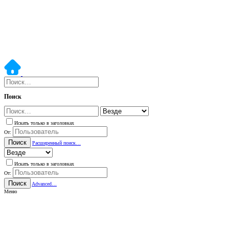
Поиск
Искать только в заголовках
От:
Поиск
Расширенный поиск…
Искать только в заголовках
От:
Поиск
Advanced…
Меню