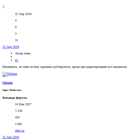
25 Апр 2018
4
0
3
31
25 Апр 2018
Автор темы
#2
Извиняюсь, не знаю почему картинки дублируются, вроде при редактировании все нормально
fAntom
Super Moderator
Команда форума
24 Ноя 2017
7.239
443
5.065
ubnt.su
25 Апр 2018