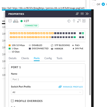
http://[url=https://ibb.co/fKOZtc][img]https://preview.ibb.co/jvRXeH/image.png[/url]