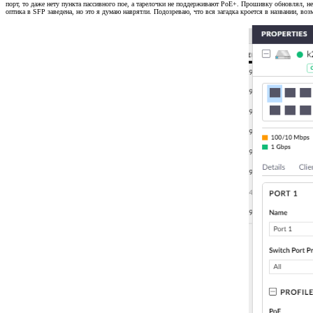
порт, то даже нету пункта пассивного пое, а тарелочки не поддерживают PoE+. Прошивку обновлял, нес
оптика в SFP заведена, но это я думаю наврятли. Подозреваю, что вся загадка кроется в названии, возм