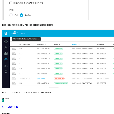
Вот наш горе свитч, где нет выбора пассивного
Вот его название и названия остальных свитчей
Автор
S
SergeyNVRSK
новичок