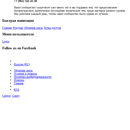
+7 (965) 341-41-38
Наше сообщество существует уже много лет и мы гордимся тем, что предоставляем
беспристрастное, критическое обсуждение технических тем, среди мастеров разного уровня.
Мы работаем каждый день, чтобы наше сообщество было одним из лучших.
Быстрая навигация
Главная
Форумы
Обратная связь
Точка доступа
Меню пользователя
Login
Follow us on Facebook
Russian (RU)
Обратная связь
Условия и правила
Политика конфиденциальности
Помощь
Главная
RSS
Сверху
Снизу