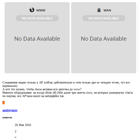
Соединение видно только к AP (сейчас действительно в сети только две из четырех точек, тут все
нормально)
А вот что нужно, чтобы была активна вся цепочка до www?
Имеется оборудование: на входе dlink dfl-260e далее три свитча cisco, на которых развернуты vlan'ы
по портам, все AP'шки висят на интерфейсе lan.
A
andreyzuev
новичок
26 Янв 2016
2
0