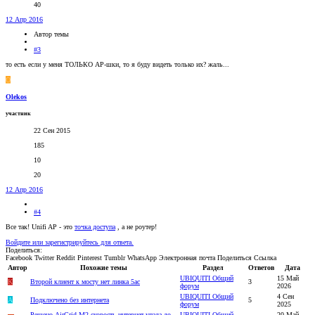
40
12 Апр 2016
Автор темы
#3
то есть если у меня ТОЛЬКО AP-шки, то я буду видеть только их? жаль...
O
Olekos
участник
22 Сен 2015
185
10
20
12 Апр 2016
#4
Все так! Unifi AP - это
точка доступа
, а не роутер!
Войдите или зарегистрируйтесь для ответа.
Поделиться:
Facebook
Twitter
Reddit
Pinterest
Tumblr
WhatsApp
Электронная почта
Поделиться
Ссылка
Автор
Похожие темы
Раздел
Ответов
Дата
UBIQUITI Общий
15 Май
K
Второй клиент к мосту нет линка 5ac
3
форум
2026
UBIQUITI Общий
4 Сен
A
Подключено без интернета
5
форум
2025
Решено
AirGrid M2 скорость интернет упала до
UBIQUITI Общий
20 Май