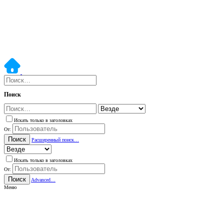
Поиск
Искать только в заголовках
От:
Поиск
Расширенный поиск…
Искать только в заголовках
От:
Поиск
Advanced…
Меню