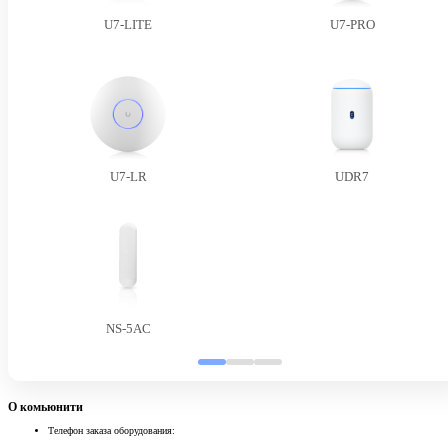
U7-LITE
U7-PRO
U7-LR
UDR7
NS-5AC
О комьюнити
Телефон заказа оборудования: