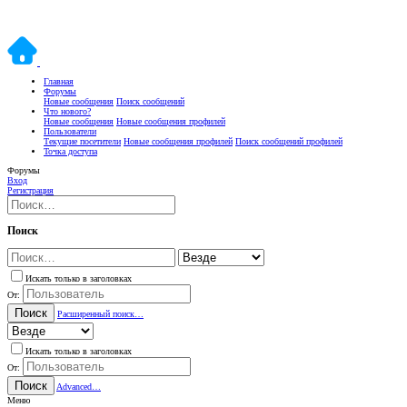
Главная
Форумы
Новые сообщения
Поиск сообщений
Что нового?
Новые сообщения
Новые сообщения профилей
Пользователи
Текущие посетители
Новые сообщения профилей
Поиск сообщений профилей
Точка доступа
Форумы
Вход
Регистрация
Поиск
Искать только в заголовках
От:
Поиск
Расширенный поиск…
Искать только в заголовках
От:
Поиск
Advanced…
Меню