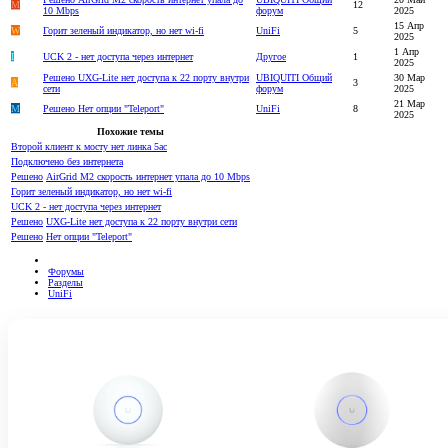
M
12
10 Mbps
форум
2025
15 Апр
W
Горит зеленый индикатор, но нет wi-fi
UniFi
5
2025
1 Апр
I
UCK 2 - нет доступа через интернет
Другое
1
2025
Решено
UXG-Lite нет доступа к 22 порту внутри
UBIQUITI Общий
30 Мар
A
3
сети
форум
2025
21 Мар
M
Решено
Нет опции "Teleport"
UniFi
8
2025
Похожие темы
Второй клиент к мосту нет линка 5ac
Подключено без интернета
Решено
AirGrid M2 скорость интернет упала до 10 Mbps
Горит зеленый индикатор, но нет wi-fi
UCK 2 - нет доступа через интернет
Решено
UXG-Lite нет доступа к 22 порту внутри сети
Решено
Нет опции "Teleport"
Форумы
Разделы
UniFi