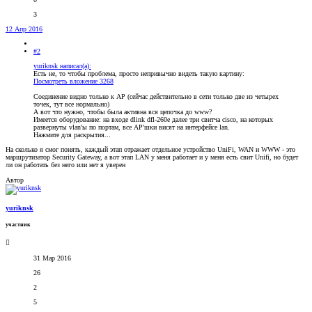
3
12 Апр 2016
#2
yuriknsk написал(а):
Есть не, то чтобы проблема, просто непривычно видеть такую картину:
Посмотреть вложение 3268
Соединение видно только к AP (сейчас действительно в сети только две из четырех
точек, тут все нормально)
А вот что нужно, чтобы была активна вся цепочка до www?
Имеется оборудование: на входе dlink dfl-260e далее три свитча cisco, на которых
развернуты vlan'ы по портам, все AP'шки висят на интерфейсе lan.
Нажмите для раскрытия...
На сколько я смог понять, каждый этап отражает отдельное устройство UniFi, WAN и WWW - это
маршрутизатор Security Gateway, а вот этап LAN у меня работает и у меня есть свит Unifi, но будет
ли он работать без него или нет я уверен
Автор
yuriknsk
участник
31 Мар 2016
26
2
5