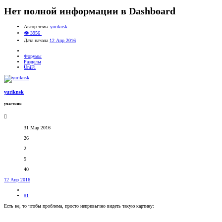
Нет полной информации в Dashboard
Автор темы
yuriknsk
👁 3956
Дата начала
12 Апр 2016
Форумы
Разделы
UniFi
yuriknsk
участник
31 Мар 2016
26
2
5
40
12 Апр 2016
#1
Есть не, то чтобы проблема, просто непривычно видеть такую картину: