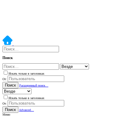
Поиск
Искать только в заголовках
От:
Поиск
Расширенный поиск…
Искать только в заголовках
От:
Поиск
Advanced…
Меню