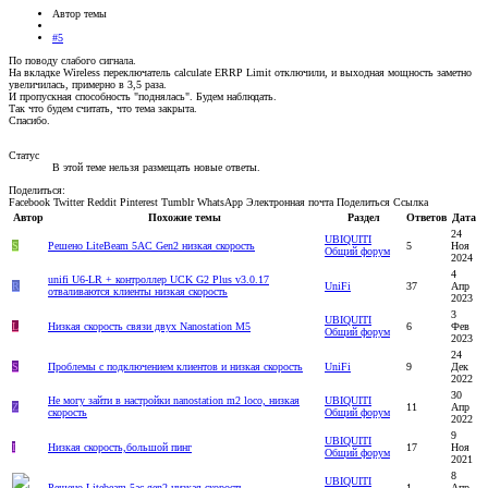
Автор темы
#5
По поводу слабого сигнала.
На вкладке Wireless переключатель calculate ERRP Limit отключили, и выходная мощность заметно
увеличилась, примерно в 3,5 раза.
И пропускная способность "поднялась". Будем наблюдать.
Так что будем считать, что тема закрыта.
Спасибо.
Статус
В этой теме нельзя размещать новые ответы.
Поделиться:
Facebook
Twitter
Reddit
Pinterest
Tumblr
WhatsApp
Электронная почта
Поделиться
Ссылка
Автор
Похожие темы
Раздел
Ответов
Дата
24
UBIQUITI
S
Решено
LiteBeam 5AC Gen2 низкая скорость
5
Ноя
Общий форум
2024
4
unifi U6-LR + контроллер UCK G2 Plus v3.0.17
R
UniFi
37
Апр
отваливаются клиенты низкая скорость
2023
3
UBIQUITI
L
Низкая скорость связи двух Nanostation M5
6
Фев
Общий форум
2023
24
S
Проблемы с подключением клиентов и низкая скорость
UniFi
9
Дек
2022
30
Не могу зайти в настройки nanostation m2 loco, низкая
UBIQUITI
Z
11
Апр
скорость
Общий форум
2022
9
UBIQUITI
I
Низкая скорость,большой пинг
17
Ноя
Общий форум
2021
8
UBIQUITI
Решено
Litebeam 5ac gen2 низкая скорость
1
Апр