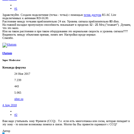
#1
Здравствуйте. Создали подключение (точка - точка) с помощью
точек доступа
R5 AC Lite
подключенных к антеннам RD-5G30.
Расстояние между точками приблизительно 24 км. Уровень сигнала приблизительно
83
dbm.
На главной вкладке пропускную способность показывает в пределах
12 - 25
Мгц ("плавает"). Думаем,
что это мало.
Или на таком расстоянии и при таком оборудовании это нормальная скорость и уровень сигнала????
Видимость между объектами прямая, помех нет. Настройки вроде верные.
Спасибо.
fAntom
Super Moderator
Команда форума
24 Ноя 2017
7.239
443
5.065
ubnt.su
4 Апр 2018
#2
Вам надо учитывать зону Френеля (CCQ) . Т.е. если есть многоэтажка или сосна, которая попадает в
эту зону - то вполне возможны помехи в связи. Могли бы Вы привести скриншот с CCQ?
Автор