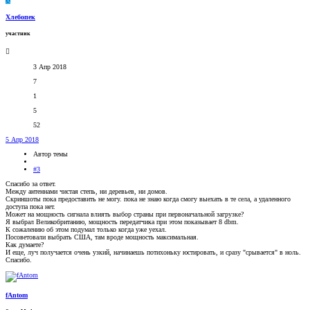
Х
Хлебопек
участник
3 Апр 2018
7
1
5
52
5 Апр 2018
Автор темы
#3
Спасибо за ответ.
Между антеннами чистая степь, ни деревьев, ни домов.
Скриншоты пока предоставить не могу. пока не знаю когда смогу выехать в те села, а удаленного
доступа пока нет.
Может на мощность сигнала влиять выбор страны при первоначальной загрузке?
Я выбрал Великобританию, мощность передатчика при этом показывает 8 dbm.
К сожалению об этом подумал только когда уже уехал.
Посоветовали выбрать США, там вроде мощность максимальная.
Как думаете?
И еще, луч получается очень узкий, начинаешь потихоньку юстировать, и сразу "срывается" в ноль.
Спасибо.
fAntom