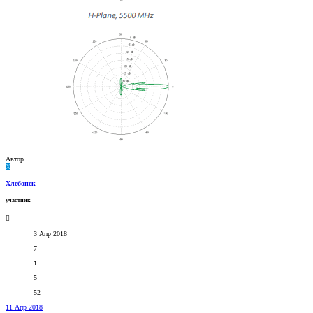
Автор
Х
Хлебопек
участник
3 Апр 2018
7
1
5
52
11 Апр 2018