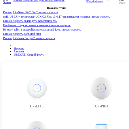
Общий форум
2021
Похожие темы
Решено
LiteBeam 5AC Gen2 низкая скорость
unifi U6-LR + контроллер UCK G2 Plus v3.0.17 отваливаются клиенты низкая скорость
Низкая скорость связи двух Nanostation M5
Проблемы с подключением клиентов и низкая скорость
Не могу зайти в настройки nanostation m2 loco, низкая скорость
Низкая скорость,большой пинг
Решено
Litebeam 5ac gen2 низкая скорость
Форумы
Разделы
UBIQUITI Общий форум
U7-LITE
U7-PRO