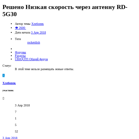
Решено
Низкая скорость через антенну RD-
5G30
Автор темы
Хлебопек
👁 2600
Дата начала
3 Апр 2018
Теги
rocketdish
Форумы
Разделы
UBIQUITI Общий форум
Статус
В этой теме нельзя размещать новые ответы.
Х
Хлебопек
участник
3 Апр 2018
7
1
5
52
3 Апр 2018