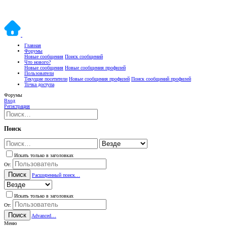
Главная
Форумы
Новые сообщения
Поиск сообщений
Что нового?
Новые сообщения
Новые сообщения профилей
Пользователи
Текущие посетители
Новые сообщения профилей
Поиск сообщений профилей
Точка доступа
Форумы
Вход
Регистрация
Поиск
Искать только в заголовках
От:
Поиск
Расширенный поиск…
Искать только в заголовках
От:
Поиск
Advanced…
Меню