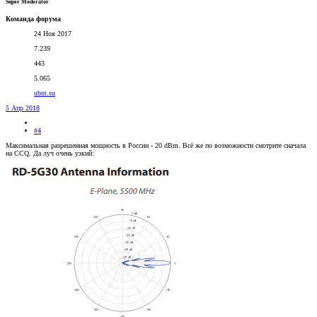
Super Moderator
Команда форума
24 Ноя 2017
7.239
443
5.065
ubnt.su
5 Апр 2018
#4
Максимальная разрешенная мощность в России - 20 dBm. Всё же по возможности смотрите сначала
на CCQ. Да луч очень узкий: