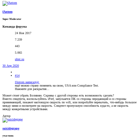
fAntom
Super Moderator
Команда форума
24 Ноя 2017
7.239
443
5.065
ubnt.su
30 Апр 2020
#14
fAntom написал(а):
ещё можно страну поменять на свою, USA или Compliance Test.
Нажмите для раскрытия...
Может стоит убрать Боливию. Скрины с другой стороны есть возможность сделать?
Вместо спидтеста, воспользуйтесь iPerf, запускается ПК со стороны передающий и со стороны
принимающей, покажет настоящую скорость по wifi, или попробуйте перекачать, что-нибудь большое
между ними и посмотрите на скорость. Спидтест пропускную способность куда-то, а не скорость
между конкретными устройствами.
Автор
suicidegrape
участник