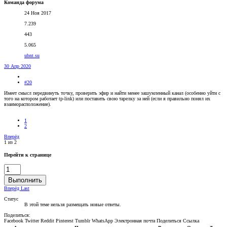
Команда форума
24 Ноя 2017
7.239
443
5.065
ubnt.su
30 Апр 2020
#20
Имеет смысл передвинуть точку, проверить эфир и найти менее зашумленный канал (особенно уйти с
того на котором работает tp-link) или поставить свою тарелку за ней (если я правильно понял их
взаиморасположение).
1
2
Вперёд
1 из 2
Перейти к странице
Выполнить
Вперёд
Last
Статус
В этой теме нельзя размещать новые ответы.
Поделиться:
Facebook
Twitter
Reddit
Pinterest
Tumblr
WhatsApp
Электронная почта
Поделиться
Ссылка