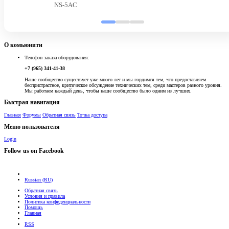
NS-5AC
О комьюнити
Телефон заказа оборудования:
+7 (965) 341-41-38
Наше сообщество существует уже много лет и мы гордимся тем, что предоставляем
беспристрастное, критическое обсуждение технических тем, среди мастеров разного уровня.
Мы работаем каждый день, чтобы наше сообщество было одним из лучших.
Быстрая навигация
Главная
Форумы
Обратная связь
Точка доступа
Меню пользователя
Login
Follow us on Facebook
Russian (RU)
Обратная связь
Условия и правила
Политика конфиденциальности
Помощь
Главная
RSS