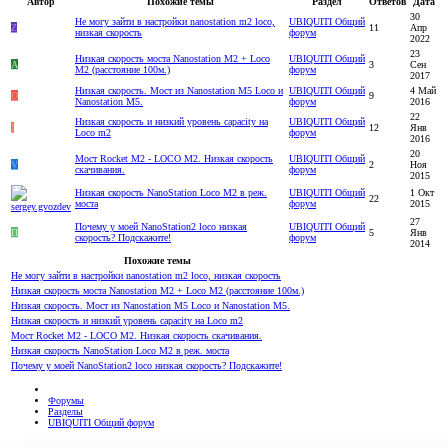
Автор
Похожие темы
Раздел
Ответов
Дата
30
Не могу зайти в настройки nanostation m2 loco,
UBIQUITI Общий
Z
11
Апр
низкая скорость
форум
2022
23
Низкая скорость моста Nanostation M2 + Loco
UBIQUITI Общий
A
3
Сен
M2 (расстояние 100м.)
форум
2017
Низкая скорость. Мост из Nanostation M5 Loco и
UBIQUITI Общий
4 Май
D
9
Nanostation M5.
форум
2016
22
Низкая скорость и низкий уровень capacity на
UBIQUITI Общий
I
12
Янв
Loco m2
форум
2016
20
Мост Rocket M2 - LOCO M2. Низкая скорость
UBIQUITI Общий
V
2
Ноя
скачивания.
форум
2015
Низкая скорость NanoStation Loco M2 в реж.
UBIQUITI Общий
1 Окт
22
моста
форум
2015
27
Почему у моей NanoStation2 loco низкая
UBIQUITI Общий
П
5
Янв
скорость? Подскажите!
форум
2014
Похожие темы
Не могу зайти в настройки nanostation m2 loco, низкая скорость
Низкая скорость моста Nanostation M2 + Loco M2 (расстояние 100м.)
Низкая скорость. Мост из Nanostation M5 Loco и Nanostation M5.
Низкая скорость и низкий уровень capacity на Loco m2
Мост Rocket M2 - LOCO M2. Низкая скорость скачивания.
Низкая скорость NanoStation Loco M2 в реж. моста
Почему у моей NanoStation2 loco низкая скорость? Подскажите!
Форумы
Разделы
UBIQUITI Общий форум