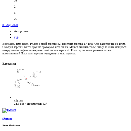
26
2
5
26
30 Апр 2020
Автор темы
#19
Вообщем, тема такая. Рядом с моей тарелкой(2-4м) стоит тарелка TP link. Она работает на аж 10км.
Смотрят тарелки почти друг на друга(моя и тп линк). Может ли быть такое, что у тп линк мощность
выкручена на дофига и она режет мой сигнал тарелки?. Если да, то какое решение можно
использовать? Пока есть вариант передвинуть мою тарелка.
Вложения
xfg.png
24,6 KB · Просмотры: 827
fAntom
Super Moderator