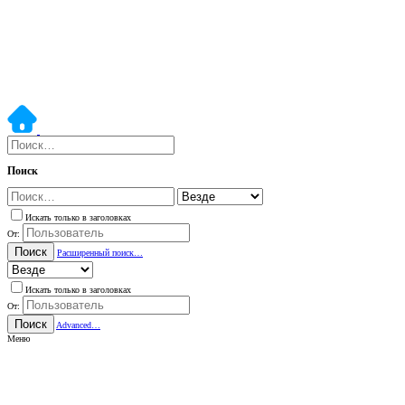
Поиск
Искать только в заголовках
От:
Поиск
Расширенный поиск…
Искать только в заголовках
От:
Поиск
Advanced…
Меню