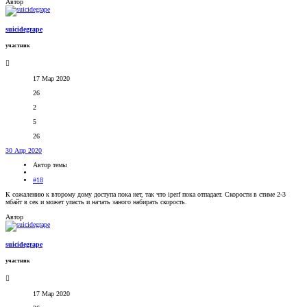
Автор
suicidegrape
участник
17 Мар 2020
26
2
5
26
30 Апр 2020
Автор темы
#18
К сожалению к второму дому доступа пока нет, так что iperf пока отпадает. Скорости в стиме 2-3
мбайт в сек и может упасть и начать заного набирать скорость.
Автор
suicidegrape
участник
17 Мар 2020