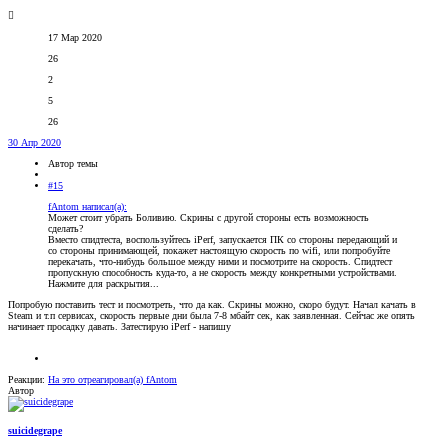
17 Мар 2020
26
2
5
26
30 Апр 2020
Автор темы
#15
fAntom написал(а):
Может стоит убрать Боливию. Скрины с другой стороны есть возможность
сделать?
Вместо спидтеста, воспользуйтесь iPerf, запускается ПК со стороны передающий и
со стороны принимающей, покажет настоящую скорость по wifi, или попробуйте
перекачать, что-нибудь большое между ними и посмотрите на скорость. Спидтест
пропускную способность куда-то, а не скорость между конкретными устройствами.
Нажмите для раскрытия...
Попробую поставить тест и посмотреть, что да как. Скрины можно, скоро будут. Начал качать в
Steam и т.п сервисах, скорость первые дни была 7-8 мбайт сек, как заявленная. Сейчас же опять
начинает просадку давать. Затестирую iPerf - напишу
Реакции:
На это отреагировал(а)
fAntom
Автор
suicidegrape