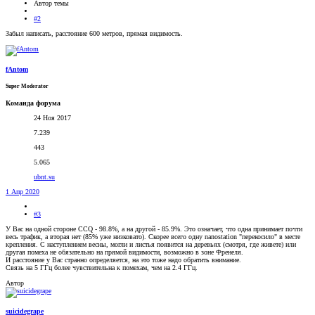
Автор темы
#2
Забыл написать, расстояние 600 метров, прямая видимость.
fAntom
Super Moderator
Команда форума
24 Ноя 2017
7.239
443
5.065
ubnt.su
1 Апр 2020
#3
У Вас на одной стороне CCQ - 98.8%, а на другой - 85.9%. Это означает, что одна принимает почти
весь трафик, а вторая нет (85% уже низковато). Скорее всего одну nanostation "перекосило" в месте
крепления. С наступлением весны, могли и листья появится на деревьях (смотря, где живете) или
другая помеха не обязательно на прямой видимости, возможно в зоне Френеля.
И расстояние у Вас странно определяется, на это тоже надо обратить внимание.
Связь на 5 ГГц более чувствительна к помехам, чем на 2.4 ГГц.
Автор
suicidegrape