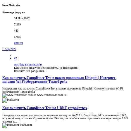
Super Moderator
Команда форума
24 Ноя 2017
7.239
443
5.065
ubnt.su
1 Апр 2020
#7
suicidegrape написал(а):
Как можно страну на Test поменять, не подскажите?
Нажмите для раскрытия...
Как включить Compliance Test в новых прошивках Ubiquiti | Интернет-
магазин Wi-Fi оборудования ТехноТрейд
Инструкция как включить Compliance Test в новых прошивках Ubiquiti. Интернет-магазин Wi-Fi
оборудования ТехноТрейд
www.technotrade.com.ua
Как включить Compliance Test на UBNT устройствах
Понадобилось как-то выставить по лицензии частоту на AirMAX PowerBeam M5 с прошивкой 5.6.2,
но увы её нету в списке! Страна выбрана Ukraine, после обновления прошивки на самую новую 5.6.3
частоты т…
ixnfo.com