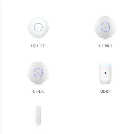
U7-LITE
U7-PRO
U7-LR
UDR7