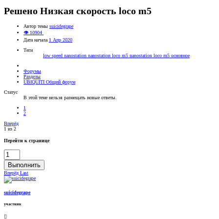
Решено
Низкая скорость loco m5
Автор темы
suicidegrape
👁 10904
Дата начала
1 Апр 2020
Теги
low speed
nanostation
nanostation loco m5
nanostation loco m5 основное
Форумы
Разделы
UBIQUITI Общий форум
Статус
В этой теме нельзя размещать новые ответы.
1
2
Вперёд
1 из 2
Перейти к странице
Выполнить
Вперёд
Last
suicidegrape
участник