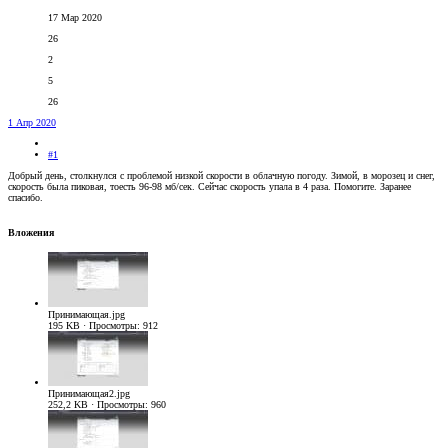
17 Мар 2020
26
2
5
26
1 Апр 2020
#1
Добрый день, столкнулся с проблемой низкой скорости в облачную погоду. Зимой, в морозец и снег,
скорость была пиковая, тоесть 96-98 мб/сек. Сейчас скорость упала в 4 раза. Помогите. Заранее
спасибо.
Вложения
Принимающая.jpg
195 KB · Просмотры: 912
Принимающая2.jpg
252,2 KB · Просмотры: 960