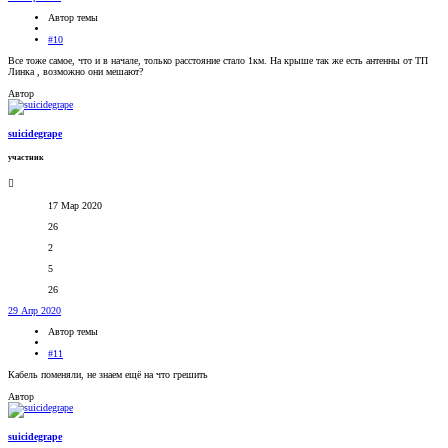
Автор темы
#10
Все тоже самое, что и в начале, только расстояние стало 1км. На крыше так же есть антенны от ТП
Линка , возможно они мешают?
Автор
suicidegrape
участник
17 Мар 2020
26
2
5
26
29 Апр 2020
Автор темы
#11
Кабель поменяли, не знаем ещё на что грешить
Автор
suicidegrape