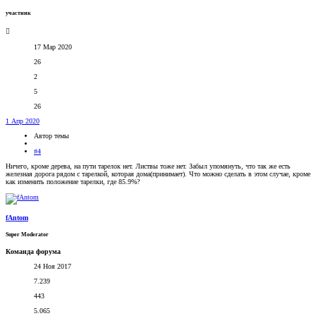
участник
17 Мар 2020
26
2
5
26
1 Апр 2020
Автор темы
#4
Ничего, кроме дерева, на пути тарелок нет. Листвы тоже нет. Забыл упомянуть, что так же есть
железная дорога рядом с тарелкой, которая дома(принимает). Что можно сделать в этом случае, кроме
как изменить положение тарелки, где 85.9%?
fAntom
Super Moderator
Команда форума
24 Ноя 2017
7.239
443
5.065