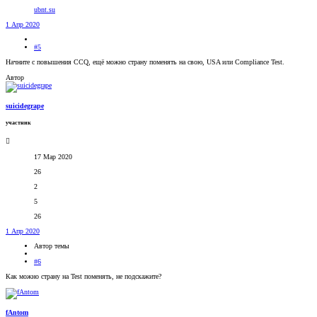
ubnt.su
1 Апр 2020
#5
Начните с повышения CCQ, ещё можно страну поменять на свою, USA или Compliance Test.
Автор
suicidegrape
участник
17 Мар 2020
26
2
5
26
1 Апр 2020
Автор темы
#6
Как можно страну на Test поменять, не подскажите?
fAntom