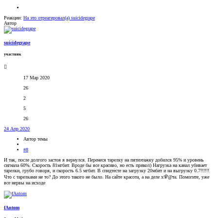
Реакции:
На это отреагировал(а)
suicidegrape
Автор
suicidegrape
участник
17 Мар 2020
26
2
5
26
24 Апр 2020
Автор темы
#8
И так, после долгого застоя я вернулся. Перенеся тарелку на пятиэтажку добился 95% и уровень
сигнала 60%. Скорость 81мгбит. Вроде бы все красиво, но есть прикол) Нагрузка на канал убивает
тарелки, грубо говоря, и скорость 6.5 мгбит. В спидтесте на загрузку 20мбит и на выгрузку 0.7!!!!!!
Что с тарелками не то? До этого такого не было. На сайте красота, а на деле х!₽@та. Помогите, уже
все нервы на исходе
fAntom