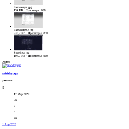
Раздающая.jpg
194 KB · Просмотры: 886
Раздающая2.jpg
248,7 KB · Просмотры: 890
Speedtest.jpg
194,7 KB · Просмотры: 969
Автор
suicidegrape
участник
17 Мар 2020
26
2
5
26
1 Апр 2020