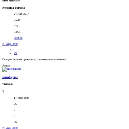
Super Moderator
Команда форума
24 Ноя 2017
7.239
443
5.065
ubnt.su
25 Апр 2020
#9
Еще раз скрины приведите, с новым расположением.
Автор
suicidegrape
участник
17 Мар 2020
26
2
5
26
29 Апр 2020