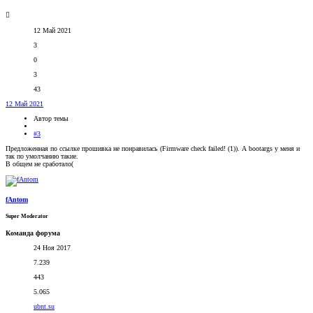
12 Май 2021
3
0
3
43
12 Май 2021
Автор темы
#3
Предложенная по ссылке прошивка не понравилась (Firmware check failed! (1)). А bootargs у меня и
так по умолчанию такие.
В общем не сработало(
fAntom
Super Moderator
Команда форума
24 Ноя 2017
7.239
443
5.065
ubnt.su