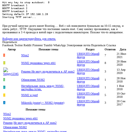
Hit any key to stop autoboot:  0

BOOTP broadcast 1

BOOTP broadcast 2

BOOTP broadcast 3

Setting default IP 192.168.1.20

Starting TFTP server...
При ручной загрузке долго висит Booting.... Веб с ssh появляются буквально на 10-15 секунд, и
опять ребут...TFTP. Ощущение что постоянно зажата reset. Саму кнопку прозванивал, как и
прозванивал в 3 4 провода в витой паре с подключеным инжектором. Похоже что-то аппаратное.
Войдите или зарегистрируйтесь для ответа.
Поделиться:
Facebook
Twitter
Reddit
Pinterest
Tumblr
WhatsApp
Электронная почта
Поделиться
Ссылка
Автор
Похожие темы
Раздел
Ответов
Дата
UBIQUITI Общий
21 Июл
S
NSm2
7
форум
2021
UBIQUITI Общий
20 Июн
H
NSM2 прошивка через eth1
8
форум
2020
UBIQUITI Общий
13 Апр
Решено
Не могу подключиться к АР nsm2
3
форум
2020
UBIQUITI Общий
28 Ноя
S
Обновление NSM2
1
форум
2018
Нестабильная связь между NSM2,
UBIQUITI Общий
1 Ноя
R
1
настройка точек.
форум
2018
UBIQUITI Общий
19 Окт
R
NSM2 и iperf
5
форум
2018
UBIQUITI Общий
20 Сен
A
Mikrotik (router) + NSM2 (repeater)
3
форум
2017
Похожие темы
NSm2
NSM2 прошивка через eth1
Решено
Не могу подключиться к АР nsm2
Обновление NSM2
Нестабильная связь между NSM2, настройка точек.