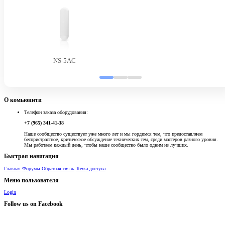
NS-5AC
О комьюнити
Телефон заказа оборудования:
+7 (965) 341-41-38
Наше сообщество существует уже много лет и мы гордимся тем, что предоставляем
беспристрастное, критическое обсуждение технических тем, среди мастеров разного уровня.
Мы работаем каждый день, чтобы наше сообщество было одним из лучших.
Быстрая навигация
Главная
Форумы
Обратная связь
Точка доступа
Меню пользователя
Login
Follow us on Facebook