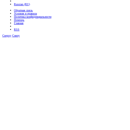
Russian (RU)
Обратная связь
Условия и правила
Политика конфиденциальности
Помощь
Главная
RSS
Сверху
Снизу