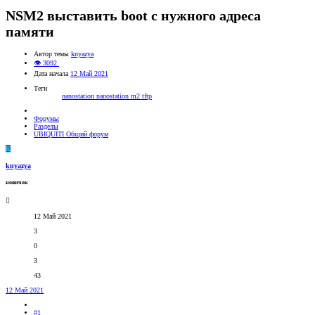
NSM2 выставить boot с нужного адреса
памяти
Автор темы
knyazya
👁 3092
Дата начала
12 Май 2021
Теги
nanostation
nanostation m2
tftp
Форумы
Разделы
UBIQUITI Общий форум
K
knyazya
новичок
12 Май 2021
3
0
3
43
12 Май 2021
#1