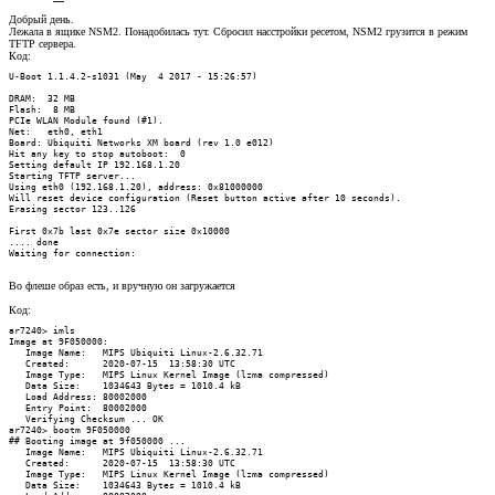
Добрый день.
Лежала в ящике NSM2. Понадобилась тут. Сбросил насстройки ресетом, NSM2 грузится в режим
TFTP сервера.
Код:
U-Boot 1.1.4.2-s1031 (May  4 2017 - 15:26:57)

DRAM:  32 MB

Flash:  8 MB

PCIe WLAN Module found (#1).

Net:   eth0, eth1

Board: Ubiquiti Networks XM board (rev 1.0 e012)

Hit any key to stop autoboot:  0

Setting default IP 192.168.1.20

Starting TFTP server...

Using eth0 (192.168.1.20), address: 0x81000000

Will reset device configuration (Reset button active after 10 seconds).

Erasing sector 123..126

First 0x7b last 0x7e sector size 0x10000

.... done

Waiting for connection:
Во флеше образ есть, и вручную он загружается
Код:
ar7240> imls

Image at 9F050000:

   Image Name:   MIPS Ubiquiti Linux-2.6.32.71

   Created:      2020-07-15  13:58:30 UTC

   Image Type:   MIPS Linux Kernel Image (lzma compressed)

   Data Size:    1034643 Bytes = 1010.4 kB

   Load Address: 80002000

   Entry Point:  80002000

   Verifying Checksum ... OK

ar7240> bootm 9F050000

## Booting image at 9f050000 ...

   Image Name:   MIPS Ubiquiti Linux-2.6.32.71

   Created:      2020-07-15  13:58:30 UTC

   Image Type:   MIPS Linux Kernel Image (lzma compressed)

   Data Size:    1034643 Bytes = 1010.4 kB
