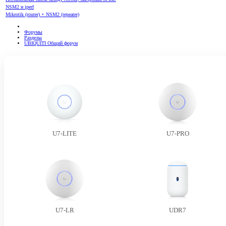
NSM2 и iperf
Mikrotik (router) + NSM2 (repeater)
Форумы
Разделы
UBIQUITI Общий форум
U7-LITE
U7-PRO
U7-LR
UDR7