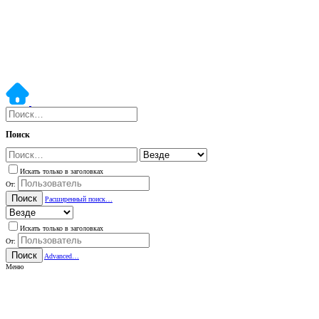
Поиск
Искать только в заголовках
От:
Поиск
Расширенный поиск…
Искать только в заголовках
От:
Поиск
Advanced…
Меню