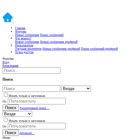
Главная
Форумы
Новые сообщения
Поиск сообщений
Что нового?
Новые сообщения
Новые сообщения профилей
Пользователи
Текущие посетители
Новые сообщения профилей
Поиск сообщений профилей
Точка доступа
Форумы
Вход
Регистрация
Поиск
Искать только в заголовках
От:
Поиск
Расширенный поиск…
Искать только в заголовках
От:
Поиск
Advanced…
Меню