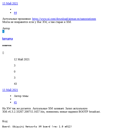
13 Май 2021
#4
Актуальные прошивки:
https://www.ui.com/download/airmax-m/nanostationm
Могла не понравится если у Вас XW, а там старая и XM.
Автор
K
knyazya
новичок
12 Май 2021
3
0
3
43
13 Май 2021
Автор темы
#5
На XW так же ругается. Актуальные XM заливает. Залил актуальную
XM.v6.3.2.33267.200715.1657.bin, появились новые надписи BOOTP broadcast.
Код:
Board: Ubiquiti Networks XM board (rev 1.0 e012)
