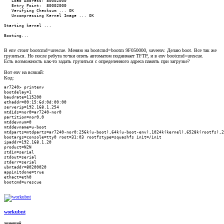
   Load Address: 80002000

   Entry Point:  80002000

   Verifying Checksum ... OK

   Uncompressing Kernel Image ... OK

Starting kernel ...

Booting...
В env стоит bootcmd=urescue. Меняю на bootcmd=bootm 9F050000, saveenv. Делаю boot. Все так же
грузиться. Но после ребута точки опять автоматом поднимает TFTP, и в env bootcmd=urescue.
Есть возможность как-то задать грузиться с определенного адреса память при загрузке?
Вот env на всякий:
Код:
ar7240> printenv

bootdelay=1

baudrate=115200

ethaddr=00:15:6d:0d:00:00

serverip=192.168.1.254

mtdids=nor0=ar7240-nor0

partition=nor0,0

mtddevnum=0

mtddevname=u-boot

mtdparts=mtdparts=ar7240-nor0:256k(u-boot),64k(u-boot-env),1024k(kernel),6528k(rootfs),2
bootargs=console=tty0 root=31:03 rootfstype=squashfs init=/init

ipaddr=192.168.1.20

product=N2N

stdin=serial

stdout=serial

stderr=serial

ubntaddr=80200020

appinitdone=true

ethact=eth0

bootcmd=urescue
workubnt
знающий