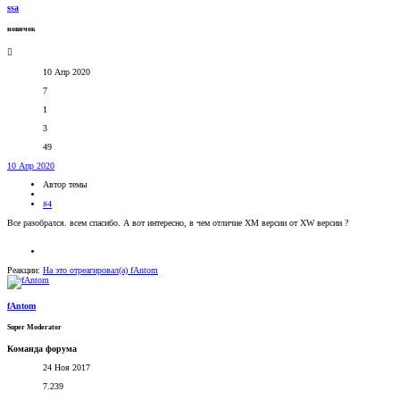
ssa
новичок
10 Апр 2020
7
1
3
49
10 Апр 2020
Автор темы
#4
Все разобрался. всем спасибо. А вот интересно, в чем отличие XM версии от XW версии ?
Реакции:
На это отреагировал(а)
fAntom
fAntom
Super Moderator
Команда форума
24 Ноя 2017
7.239