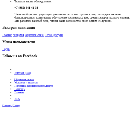
Телефон заказа оборудования:
+7 (965) 341-41-38
Наше сообщество существует уже много лет и мы гордимся тем, что предоставляем
беспристрастное, критическое обсуждение технических тем, среди мастеров разного уровня.
Мы работаем каждый день, чтобы наше сообщество было одним из лучших.
Быстрая навигация
Главная
Форумы
Обратная связь
Точка доступа
Меню пользователя
Login
Follow us on Facebook
Russian (RU)
Обратная связь
Условия и правила
Политика конфиденциальности
Помощь
Главная
RSS
Сверху
Снизу