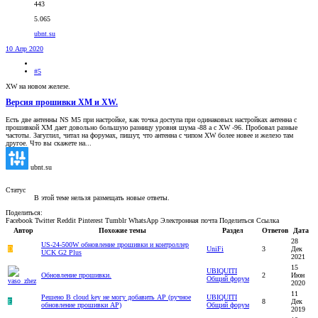
443
5.065
ubnt.su
10 Апр 2020
#5
XW на новом железе.
Версия прошивки XM и XW.
Есть две антенны NS M5 при настройке, как точка доступа при одинаковых настройках антенна с
прошивкой XM дает довольно большую разницу уровня шума -88 а с XW -96. Пробовал разные
частоты. Загуглил, читал на форумах, пишут, что антенна с чипом XW более новее и железо там
другое. Что вы скажете на...
ubnt.su
Статус
В этой теме нельзя размещать новые ответы.
Поделиться:
Facebook
Twitter
Reddit
Pinterest
Tumblr
WhatsApp
Электронная почта
Поделиться
Ссылка
Автор
Похожие темы
Раздел
Ответов
Дата
28
US-24-500W обновление прошивки и контроллер
D
UniFi
3
Дек
UCK G2 Plus
2021
15
UBIQUITI
Обновление прошивки.
2
Июн
Общий форум
2020
11
Решено
В cloud key не могу добавить АР (ручное
UBIQUITI
E
8
Дек
обновление прошивки AP)
Общий форум
2019