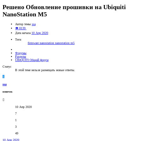
Решено
Обновление прошивки на Ubiquiti
NanoStation M5
Автор темы
ssa
👁 8139
Дата начала
10 Апр 2020
Теги
firmware
nanostation
nanostation m5
Форумы
Разделы
UBIQUITI Общий форум
Статус
В этой теме нельзя размещать новые ответы.
S
ssa
новичок
10 Апр 2020
7
1
3
49
10 Апр 2020