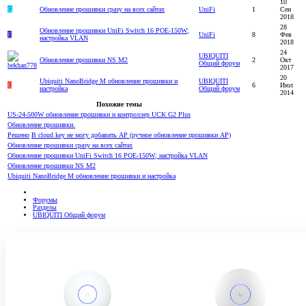
10
G
Обновление прошивки сразу на всех сайтах
UniFi
1
Сен
2018
28
Обновление прошивки UniFi Switch 16 POE-150W;
F
UniFi
8
Фев
настройка VLAN
2018
24
UBIQUITI
Обновление прошивки NS M2
2
Окт
Общий форум
2017
20
Ubiquiti NanoBridge M обновление прошивки и
UBIQUITI
L
6
Июл
настройка
Общий форум
2014
Похожие темы
US-24-500W обновление прошивки и контроллер UCK G2 Plus
Обновление прошивки.
Решено
В cloud key не могу добавить АР (ручное обновление прошивки AP)
Обновление прошивки сразу на всех сайтах
Обновление прошивки UniFi Switch 16 POE-150W; настройка VLAN
Обновление прошивки NS M2
Ubiquiti NanoBridge M обновление прошивки и настройка
Форумы
Разделы
UBIQUITI Общий форум