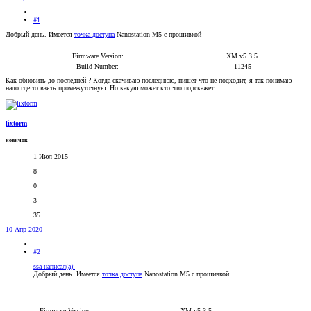
#1
Добрый день. Имеется
точка доступа
Nanostation M5 c прошивкой
Firmware Version:
XM.v5.3.5.
Build Number:
11245
Как обновить до последней ? Когда скачиваю последнюю, пишет что не подходит, я так понимаю
надо где то взять промежуточную. Но какую может кто что подскажет.
lixtorm
новичок
1 Июл 2015
8
0
3
35
10 Апр 2020
#2
ssa написал(а):
Добрый день. Имеется
точка доступа
Nanostation M5 c прошивкой
Firmware Version:
XM.v5.3.5.