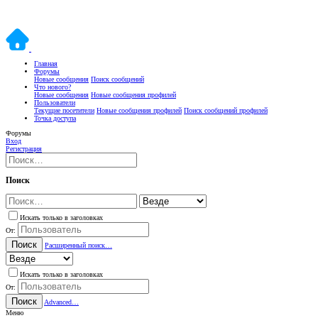
Главная
Форумы
Новые сообщения
Поиск сообщений
Что нового?
Новые сообщения
Новые сообщения профилей
Пользователи
Текущие посетители
Новые сообщения профилей
Поиск сообщений профилей
Точка доступа
Форумы
Вход
Регистрация
Поиск
Искать только в заголовках
От:
Поиск
Расширенный поиск…
Искать только в заголовках
От:
Поиск
Advanced…
Меню