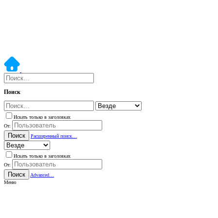
Поиск
Искать только в заголовках
От:
Поиск
Расширенный поиск…
Искать только в заголовках
От:
Поиск
Advanced…
Меню