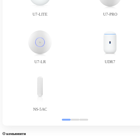
U7-LITE
U7-PRO
U7-LR
UDR7
NS-5AC
О комьюнити