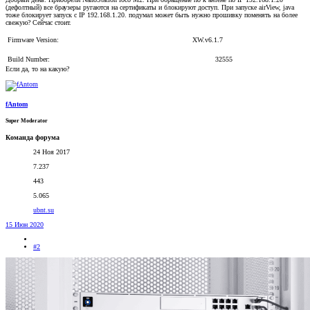
(дефолтный) все браузеры ругаются на сертификаты и блокируют доступ. При запуске airView, java
тоже блокирует запуск с IP 192.168.1.20. подумал может быть нужно прошивку поменять на более
свежую? Сейчас стоит.
Firmware Version:
XW.v6.1.7
Build Number:
32555
Если да, то на какую?
fAntom
Super Moderator
Команда форума
24 Ноя 2017
7.237
443
5.065
ubnt.su
15 Июн 2020
#2