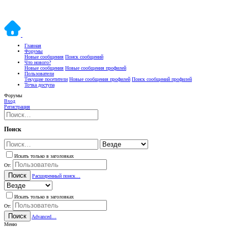
Главная
Форумы
Новые сообщения
Поиск сообщений
Что нового?
Новые сообщения
Новые сообщения профилей
Пользователи
Текущие посетители
Новые сообщения профилей
Поиск сообщений профилей
Точка доступа
Форумы
Вход
Регистрация
Поиск
Искать только в заголовках
От:
Поиск
Расширенный поиск…
Искать только в заголовках
От:
Поиск
Advanced…
Меню