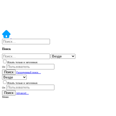
Поиск
Искать только в заголовках
От:
Поиск
Расширенный поиск…
Искать только в заголовках
От:
Поиск
Advanced…
Меню