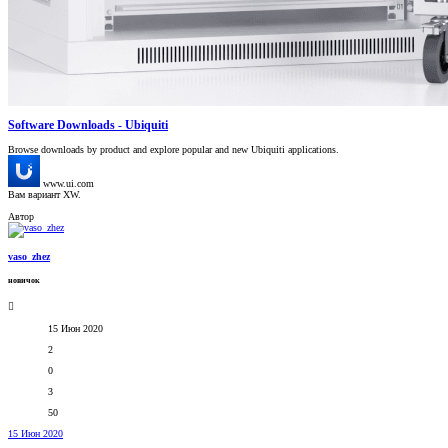
Software Downloads - Ubiquiti
Browse downloads by product and explore popular and new Ubiquiti applications.
www.ui.com
Вам вариант XW.
Автор
vaso_zhez
новичок
15 Июн 2020
2
0
3
50
15 Июн 2020