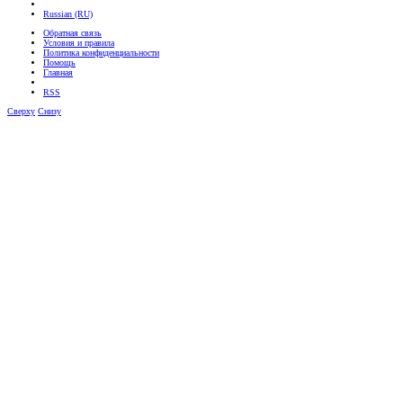
Russian (RU)
Обратная связь
Условия и правила
Политика конфиденциальности
Помощь
Главная
RSS
Сверху
Снизу