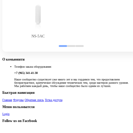
NS-5AC
О комьюнити
Телефон заказа оборудования:
+7 (965) 341-41-38
Наше сообщество существует уже много лет и мы гордимся тем, что предоставляем
беспристрастное, критическое обсуждение технических тем, среди мастеров разного уровня.
Мы работаем каждый день, чтобы наше сообщество было одним из лучших.
Быстрая навигация
Главная
Форумы
Обратная связь
Точка доступа
Меню пользователя
Login
Follow us on Facebook