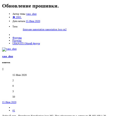
Обновление прошивки.
Автор темы
vaso_zhez
👁 2993
Дата начала
15 Июн 2020
Теги
firmware
nanostation
nanostation loco m2
Форумы
Разделы
UBIQUITI Общий форум
vaso_zhez
новичок
15 Июн 2020
2
0
3
50
15 Июн 2020
#1
Добрый день. Приобрели NanoStation loco M2. При обращение по к антене по IP 192.168.1.20