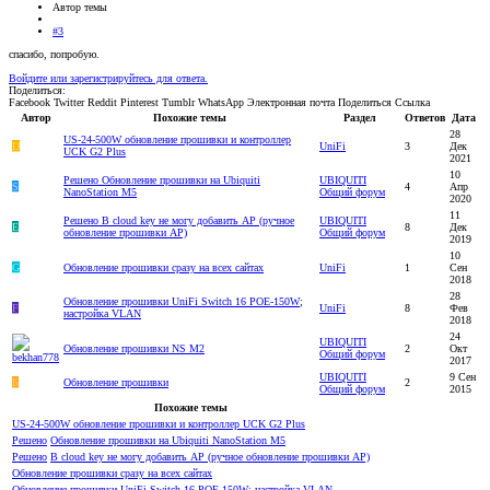
Автор темы
#3
спасибо, попробую.
Войдите или зарегистрируйтесь для ответа.
Поделиться:
Facebook
Twitter
Reddit
Pinterest
Tumblr
WhatsApp
Электронная почта
Поделиться
Ссылка
Автор
Похожие темы
Раздел
Ответов
Дата
28
US-24-500W обновление прошивки и контроллер
D
UniFi
3
Дек
UCK G2 Plus
2021
10
Решено
Обновление прошивки на Ubiquiti
UBIQUITI
S
4
Апр
NanoStation M5
Общий форум
2020
11
Решено
В cloud key не могу добавить АР (ручное
UBIQUITI
E
8
Дек
обновление прошивки AP)
Общий форум
2019
10
G
Обновление прошивки сразу на всех сайтах
UniFi
1
Сен
2018
28
Обновление прошивки UniFi Switch 16 POE-150W;
F
UniFi
8
Фев
настройка VLAN
2018
24
UBIQUITI
Обновление прошивки NS M2
2
Окт
Общий форум
2017
UBIQUITI
9 Сен
Б
Обновление прошивки
2
Общий форум
2015
Похожие темы
US-24-500W обновление прошивки и контроллер UCK G2 Plus
Решено
Обновление прошивки на Ubiquiti NanoStation M5
Решено
В cloud key не могу добавить АР (ручное обновление прошивки AP)
Обновление прошивки сразу на всех сайтах
Обновление прошивки UniFi Switch 16 POE-150W; настройка VLAN