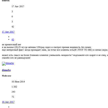
новичок
17 Авг 2017
3
0
3
42
17 Авг 2017
#5
не препятствий нет
я на вышке (20-25 м) где антенна 120град сидел и смотрел прямая видимость без помех
еще интересный факт: когда пропадает линк, на точке все клиенты есть(И ЭТОТ ТО ЖЕ) и сигнал норм., 
может есть смысл на более ближних клиентах уменьшить мощность? подскажите кто шарит я не спец, а
спасибо кто не равнодушен!
dimacbz
Moderator
16 Июн 2014
1.502
243
75
18 Авг 2017