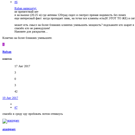
#6
Ruban написал(а):
не препятствий нет
я на вышке (20-25 м) где антенна 120град сидел и смотрел прямая видимость без помех
еще интересный факт: когда пропадает линк, на точке все клиенты есть(И ЭТОТ ТО ЖЕ) и сигна
может есть смысл на более ближних клиентах уменьшить мощность? подскажите кто шарит я не
спасибо кто не равнодушен!
Нажмите для раскрытия...
Конечно на более ближних уменьшите.
R
Ruban
новичок
17 Авг 2017
3
0
3
42
19 Авг 2017
#7
спасибо в среду еду пробовать потом отпишусь
arastegaev