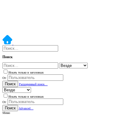
Поиск
Искать только в заголовках
От:
Поиск
Расширенный поиск…
Искать только в заголовках
От:
Поиск
Advanced…
Меню