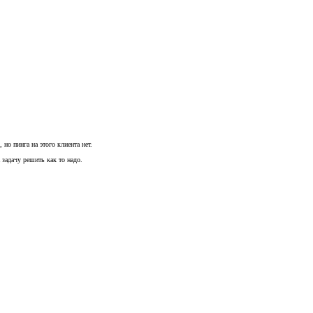
но пинга на этого клиента нет.
 задачу решить как то надо.