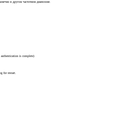
конечно в другом частотном диапозоне.
authentication is complete)
g for restart.