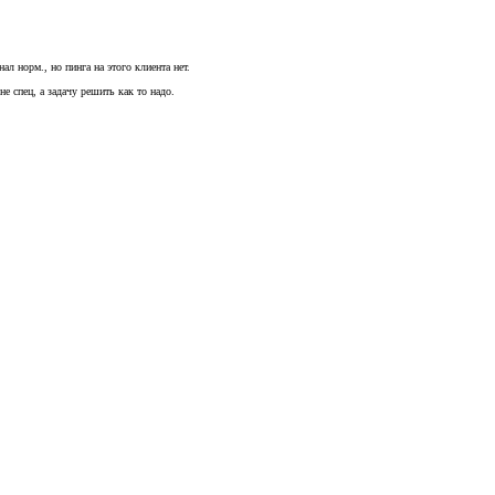
л норм., но пинга на этого клиента нет.
 спец, а задачу решить как то надо.