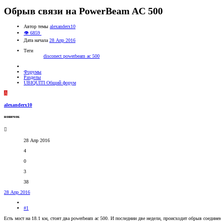
Обрыв связи на PowerBeam AC 500
Автор темы
alexanderx10
👁 6859
Дата начала
28 Апр 2016
Теги
disconect
powerbeam ac 500
Форумы
Разделы
UBIQUITI Общий форум
A
alexanderx10
новичок
28 Апр 2016
4
0
3
38
28 Апр 2016
#1
Есть мост на 18.1 км, стоят два powerbeam ac 500. И последнии две недели, происходит обрыв соединен