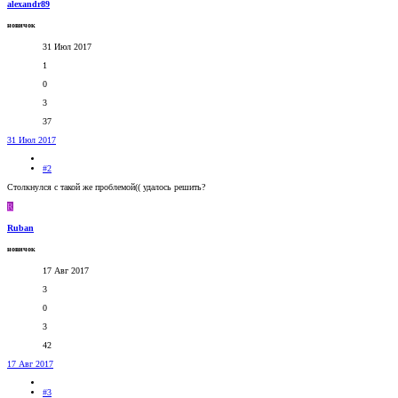
alexandr89
новичок
31 Июл 2017
1
0
3
37
31 Июл 2017
#2
Столкнулся с такой же проблемой(( удалось решить?
R
Ruban
новичок
17 Авг 2017
3
0
3
42
17 Авг 2017
#3