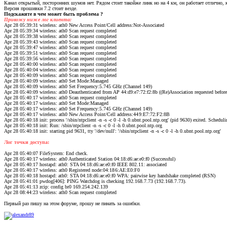
Канал открытый, посторонних шумов нет. Рядом стоит такойже линк но на 4 км, он работает отлично, 
Версия прошивки 7.2 стоит везде.
Подскажите в чем может быть проблема ?
Привожу ниже лог клиента:
Apr 28 05:39:31 wireless: ath0 New Access Point/Cell address:Not-Associated
Apr 28 05:39:34 wireless: ath0 Scan request completed
Apr 28 05:39:38 wireless: ath0 Scan request completed
Apr 28 05:39:43 wireless: ath0 Scan request completed
Apr 28 05:39:47 wireless: ath0 Scan request completed
Apr 28 05:39:51 wireless: ath0 Scan request completed
Apr 28 05:39:56 wireless: ath0 Scan request completed
Apr 28 05:40:00 wireless: ath0 Scan request completed
Apr 28 05:40:04 wireless: ath0 Scan request completed
Apr 28 05:40:09 wireless: ath0 Scan request completed
Apr 28 05:40:09 wireless: ath0 Set Mode:Managed
Apr 28 05:40:09 wireless: ath0 Set Frequency:5.745 GHz (Channel 149)
Apr 28 05:40:09 wireless: ath0 Deauthenticated from AP 44:d9:e7:72:f2:8b ((Re)Association requested before 
Apr 28 05:40:17 wireless: ath0 Scan request completed
Apr 28 05:40:17 wireless: ath0 Set Mode:Managed
Apr 28 05:40:17 wireless: ath0 Set Frequency:5.745 GHz (Channel 149)
Apr 28 05:40:17 wireless: ath0 New Access Point/Cell address:44
9:E7:72:F2:8B
Apr 28 05:40:18 init: process '/sbin/ntpclient -n -s -c 0 -l -h 0.ubnt.pool.ntp.org' (pid 9630) exited. Schedulin
Apr 28 05:40:18 init: Run: /sbin/ntpclient -n -s -c 0 -l -h 0.ubnt.pool.ntp.org
Apr 28 05:40:18 init: starting pid 9631, tty '/dev/null': '/sbin/ntpclient -n -s -c 0 -l -h 0.ubnt.pool.ntp.org'
Лог точки доступа:
Apr 28 05:40:07 FileSystem: End check.
Apr 28 05:40:17 wireless: ath0 Authenticated Station 04:18:d6:ae:e0:f0 (Successful)
Apr 28 05:40:17 hostapd: ath0: STA 04:18:d6:ae:e0:f0 IEEE 802.11: associated
Apr 28 05:40:17 wireless: ath0 Registered node:04:18
6:AE:E0:F0
Apr 28 05:40:18 hostapd: ath0: STA 04:18:d6:ae:e0:f0 WPA: pairwise key handshake completed (RSN)
Apr 28 05:41:01 pwdog[406]: PING Watchdog is checking 192.168.7.73 (192.168.7.73).
Apr 28 05:41:13 zcip: config br0 169.254.242.139
Apr 28 08:44:23 wireless: ath0 Scan request completed
Первый раз пишу на этом форуме, прошу не пинать за ошибки.