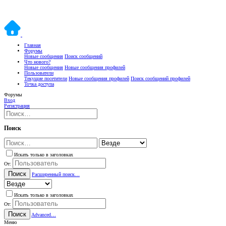
Главная
Форумы
Новые сообщения
Поиск сообщений
Что нового?
Новые сообщения
Новые сообщения профилей
Пользователи
Текущие посетители
Новые сообщения профилей
Поиск сообщений профилей
Точка доступа
Форумы
Вход
Регистрация
Поиск
Искать только в заголовках
От:
Поиск
Расширенный поиск…
Искать только в заголовках
От:
Поиск
Advanced…
Меню