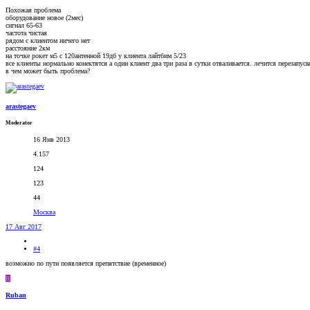
Похожая проблема
оборудование новое (2мес)
сигнал 65-63
частота чистая
рядом с клиентом ничего нет
расстояние 2км
на точке рокет м5 с 120антенной 19дб у клиента лайтбим 5/23
все клиенты нормально конектятся а один клиент два три раза в сутки отваливается. лечится перезапуск
в чем может быть проблема?
arastegaev
Moderator
16 Янв 2013
4.157
124
123
44
Москва
17 Авг 2017
#4
возможно по пути появляется препятствие (временное)
R
Ruban