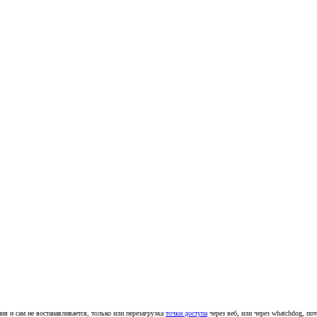
ия и сам не востанавливается, только или перезагрузка
точки доступа
через веб, или через whatchdog, по