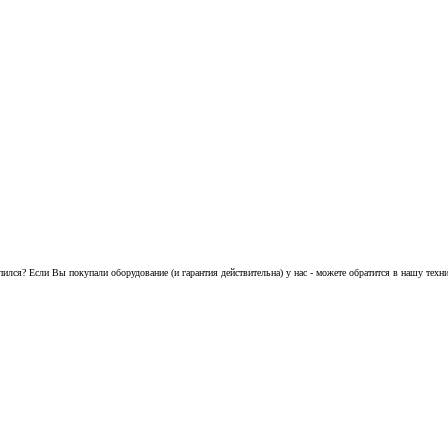
екапился? Если Вы покупали оборудование (и гарантия действительна) у нас - можете обратится в нашу те