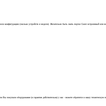
сю конфигурацию (сколько устройств и модели). Желательно быть знать портал Guest встроенный или в
 Если Вы покупали оборудование (и гарантия действительна) у нас - можете обратится в нашу техническую