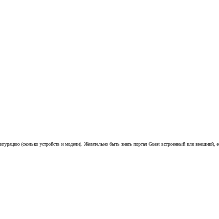
гурацию (сколько устройств и модели). Желательно быть знать портал Guest встроенный или внешний, е