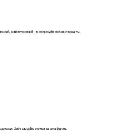
нешний, если встроенный - то попробуйте внешние варианты.
 поддержку. Либо ожидайте ответов на этом форуме.