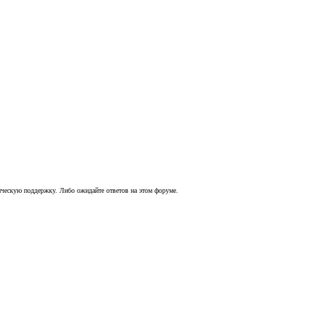
хническую поддержку. Либо ожидайте ответов на этом форуме.