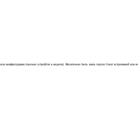
сю конфигурацию (сколько устройств и модели). Желательно быть знать портал Guest встроенный или в