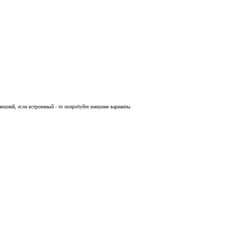
нешний, если встроенный - то попробуйте внешние варианты.