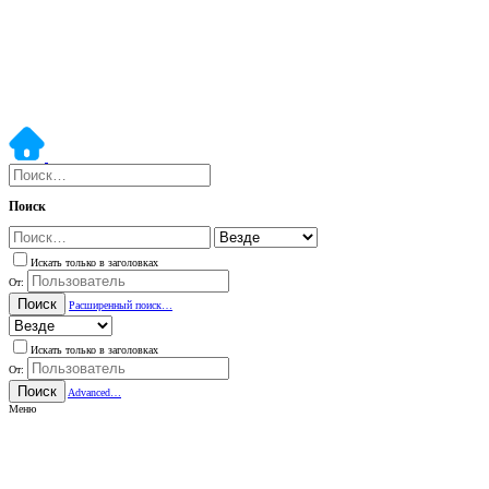
Поиск
Искать только в заголовках
От:
Поиск
Расширенный поиск…
Искать только в заголовках
От:
Поиск
Advanced…
Меню