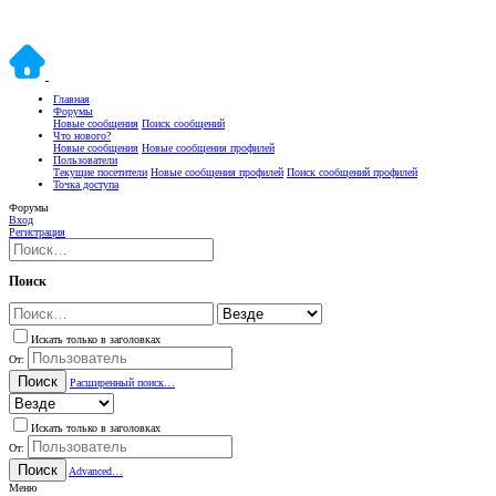
Главная
Форумы
Новые сообщения
Поиск сообщений
Что нового?
Новые сообщения
Новые сообщения профилей
Пользователи
Текущие посетители
Новые сообщения профилей
Поиск сообщений профилей
Точка доступа
Форумы
Вход
Регистрация
Поиск
Искать только в заголовках
От:
Поиск
Расширенный поиск…
Искать только в заголовках
От:
Поиск
Advanced…
Меню