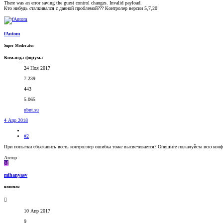
There was an error saving the guest control changes. Invalid payload.
Кто нибудь сталкивался с данной проблемой??? Контролер версии 5,7,20
fAntom
Super Moderator
Команда форума
24 Ноя 2017
7.239
443
5.065
ubnt.su
4 Апр 2018
#2
При попытки сбъекапить весть контроллер ошибка тоже высвечивается? Опишите пожалуйста всю конфи
Автор
M
mihanyasv
новичок
10 Апр 2017
9