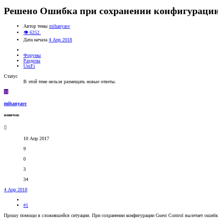
Решено
Ошибка при сохранении конфигурации 
Автор темы
mihanyasv
👁 6252
Дата начала
4 Апр 2018
Форумы
Разделы
UniFi
Статус
В этой теме нельзя размещать новые ответы.
M
mihanyasv
новичок
10 Апр 2017
9
0
3
34
4 Апр 2018
#1
Прошу помощи в сложившейся ситуации. При сохранении конфигурации Guest Control вылетает ошибк