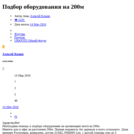
Подбор оборудования на 200м
Автор темы
Алексей Кожин
👁 5539
Дата начала
14 Мар 2016
Форумы
Разделы
UBIQUITI Общий форум
А
Алексей Кожин
участник
14 Мар 2016
7
2
5
48
14 Мар 2016
#1
Здравствуйте!
Необходима помощь в подборе оборудования на организацию моста на 200м.
Имеется дом и офис на расстоянии 200м. Прямая видимость без деревьев и всего остального. Дома
интернет Ростелеком, компьютер, роутер ZyXEL P660HN Lite, с другой стороны сеть из 3