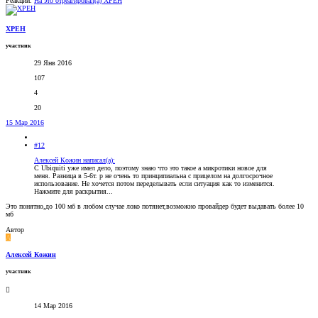
Реакции:
На это отреагировал(а)
XPEH
XPEH
участник
29 Янв 2016
107
4
20
15 Мар 2016
#12
Алексей Кожин написал(а):
С Ubiquiti уже имел дело, поэтому знаю что это такое а микротики новое для
меня. Разница в 5-6т. р не очень то принципиальна с прицелом на долгосрочное
использование. Не хочется потом переделывать если ситуация как то изменится.
Нажмите для раскрытия...
Это понятно,до 100 мб в любом случае локо потянет,возможно провайдер будет выдавать более 10
мб
Автор
А
Алексей Кожин
участник
14 Мар 2016