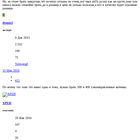
Не, не стоит брать микротик,чёт почитал отзывы не очень,всё таки airOs рулит как ни крути,локо или
наноса можно спокойно брать,да и разница в цене не сильно большая,а вот в качестве будет огромная
разница
D
dronis3
эксперт
9 Дек 2013
2.552
160
75
Volgograd
15 Мар 2016
#15
По моему что локо что нанос одно и тоже, нужно брать 300 и 400 узконаправленные антенны.
XPEH
участник
29 Янв 2016
107
4
20