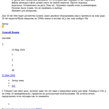
файлы автокада и фото думаю смогу на любой скорости. Просто подожду
подольше. Остановлюсь на двух Локо м2. Огромное спасибо всем за комментарии.
Полезно было узнать что не ошибаюсь в выборе.
Нажмите для раскрытия...
Для 10 мб тебе будет достаточно купить самое дешёвое оборудование,смысл тратиться на локо ради
10 мб скорости?Купи микротик по 2500к новые и поставь их,а так локо выйдут 10к
Автор
А
Алексей Кожин
участник
14 Мар 2016
7
2
5
48
15 Мар 2016
Автор темы
#11
С Ubiquiti уже имел дело, поэтому знаю что это такое а микротики новое для меня. Разница в 5-6т. р
не очень то принципиальна с прицелом на долгосрочное использование. Не хочется потом
переделывать если ситуация как то изменится.