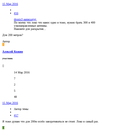
15 Мар 2016
#16
dronis3 написал(а):
По моему что локо что нанос одно и тоже, нужно брать 300 и 400
узконаправленные антенны.
Нажмите для раскрытия...
Для 200 метров?
Автор
А
Алексей Кожин
участник
14 Мар 2016
7
2
5
48
15 Мар 2016
Автор темы
#17
Я тоже думаю что для 200м особо заворачиваться не стоит. Локо в самый раз.
D