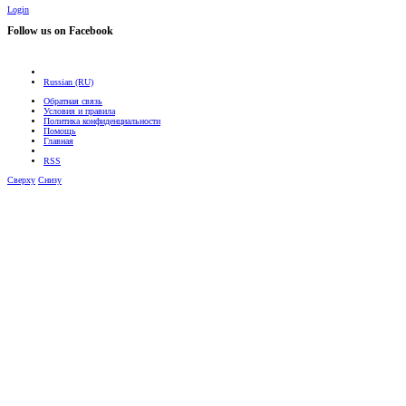
Login
Follow us on Facebook
Russian (RU)
Обратная связь
Условия и правила
Политика конфиденциальности
Помощь
Главная
RSS
Сверху
Снизу