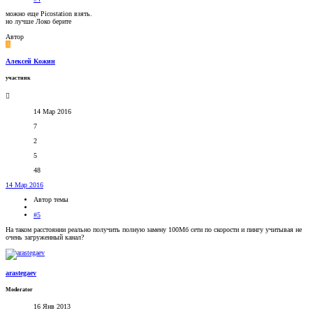
можно еще Picostation взять.
но лучше Локо берите
Автор
А
Алексей Кожин
участник
14 Мар 2016
7
2
5
48
14 Мар 2016
Автор темы
#5
На таком расстоянии реально получить полную замену 100Мб сети по скорости и пингу учитывая не
очень загруженный канал?
arastegaev
Moderator
16 Янв 2013