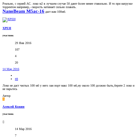
Реально, с серией AC. локо м2 в лучшем случае 50 дают более менее ставильно. И то при нагрузке
торрентом например,- скорость начинает сильно плавать.
NanoBeam M5ac-16
даст вам 100мб.
XPEH
участник
29 Янв 2016
107
4
20
14 Мар 2016
#8
Локо не даст чистых 100 мб у него лан порт макс 100 мб,ну около 100 должно быть,берите 2 локо и
не парьтесь
Автор
А
Алексей Кожин
участник
14 Мар 2016
7