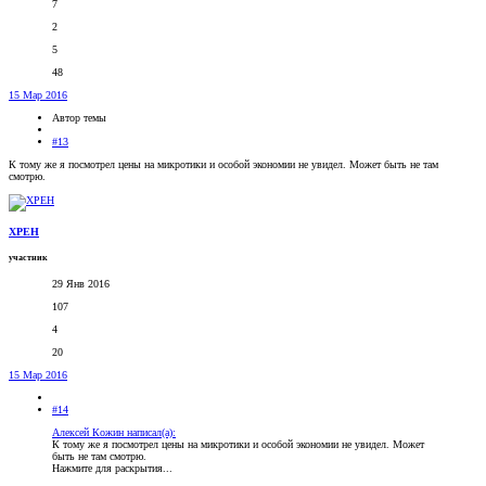
7
2
5
48
15 Мар 2016
Автор темы
#13
К тому же я посмотрел цены на микротики и особой экономии не увидел. Может быть не там
смотрю.
XPEH
участник
29 Янв 2016
107
4
20
15 Мар 2016
#14
Алексей Кожин написал(а):
К тому же я посмотрел цены на микротики и особой экономии не увидел. Может
быть не там смотрю.
Нажмите для раскрытия...