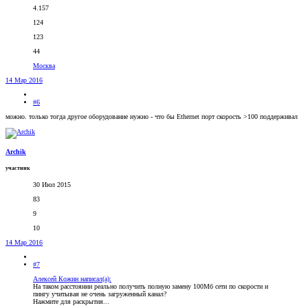
4.157
124
123
44
Москва
14 Мар 2016
#6
можно. только тогда другое оборудование нужно - что бы Ethernet порт скорость >100 поддерживал
Archik
участник
30 Июл 2015
83
9
10
14 Мар 2016
#7
Алексей Кожин написал(а):
На таком расстоянии реально получить полную замену 100Мб сети по скорости и
пингу учитывая не очень загруженный канал?
Нажмите для раскрытия...