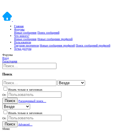
Главная
Форумы
Новые сообщения
Поиск сообщений
Что нового?
Новые сообщения
Новые сообщения профилей
Пользователи
Текущие посетители
Новые сообщения профилей
Поиск сообщений профилей
Точка доступа
Форумы
Вход
Регистрация
Поиск
Искать только в заголовках
От:
Поиск
Расширенный поиск…
Искать только в заголовках
От:
Поиск
Advanced…
Меню