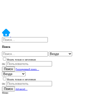
Поиск
Искать только в заголовках
От:
Поиск
Расширенный поиск…
Искать только в заголовках
От:
Поиск
Advanced…
Меню