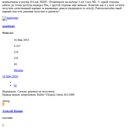
компьютеров и роутер D-Link 2650U. Остановился на выборе 2 шт. Loco M2. С одной стороны
кабель до точки доступа порядка 20м, с другой стороны еще меньше. Конечно как и у всех хочется
получить качественный вариант за вменяемые деньги (подешевле то есть))). Работоспособен такой
вариант или есть решение получше и дешевле?
arastegaev
Moderator
16 Янв 2013
4.157
124
123
44
Москва
14 Мар 2016
#2
Нормально. Сильно дешевле не получится.
Правда можно попробовать Bullet+Ubiquiti Omni AO-2408
Автор
А
Алексей Кожин
участник