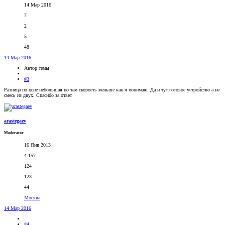
14 Мар 2016
7
2
5
48
14 Мар 2016
Автор темы
#3
Разница по цене небольшая но там скорость меньше как я понимаю. Да и тут готовое устройство а не
смесь из двух. Спасибо за ответ.
arastegaev
Moderator
16 Янв 2013
4.157
124
123
44
Москва
14 Мар 2016
#4