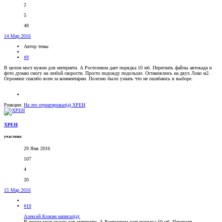
2
5
48
14 Мар 2016
Автор темы
#9
В целом мост нужен для интернета. А Ростелеком дает порядка 10 мб. Перегнать файлы автокада и
фото думаю смогу на любой скорости. Просто подожду подольше. Остановлюсь на двух Локо м2.
Огромное спасибо всем за комментарии. Полезно было узнать что не ошибаюсь в выборе.
Реакции:
На это отреагировал(а)
XPEH
XPEH
участник
29 Янв 2016
107
4
20
15 Мар 2016
#10
Алексей Кожин написал(а):
В целом мост нужен для интернета. А Ростелеком дает порядка 10 мб. Перегнать