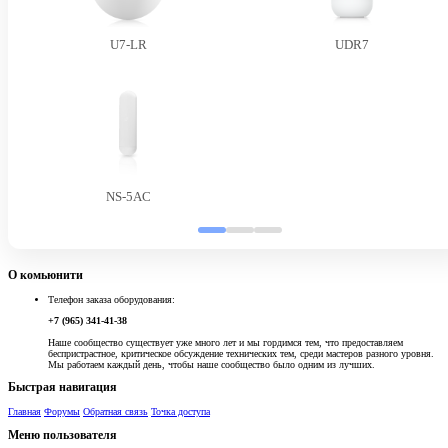
U7-LR
UDR7
NS-5AC
О комьюнити
Телефон заказа оборудования:
+7 (965) 341-41-38
Наше сообщество существует уже много лет и мы гордимся тем, что предоставляем
беспристрастное, критическое обсуждение технических тем, среди мастеров разного уровня.
Мы работаем каждый день, чтобы наше сообщество было одним из лучших.
Быстрая навигация
Главная
Форумы
Обратная связь
Точка доступа
Меню пользователя