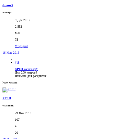
dronis3
эксперт
9 Дек 2013
2.552
160
75
Volgograd
16 Мар 2016
#18
XPEH написал(а):
Для 200 метров?
Нажмите для раскрытия...
loco хватит.
XPEH
участник
29 Янв 2016
107
4
20