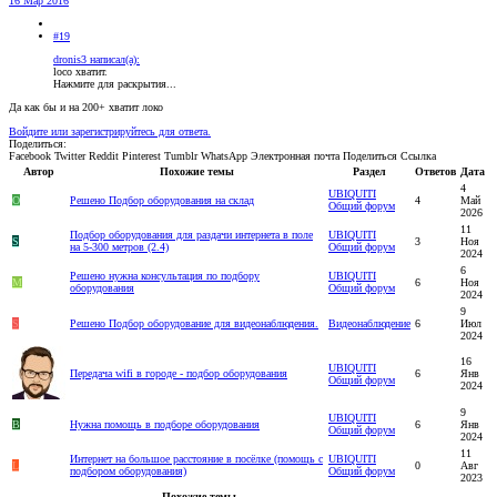
16 Мар 2016
#19
dronis3 написал(а):
loco хватит.
Нажмите для раскрытия...
Да как бы и на 200+ хватит локо
Войдите или зарегистрируйтесь для ответа.
Поделиться:
Facebook
Twitter
Reddit
Pinterest
Tumblr
WhatsApp
Электронная почта
Поделиться
Ссылка
Автор
Похожие темы
Раздел
Ответов
Дата
4
UBIQUITI
O
Решено
Подбор оборудования на склад
4
Май
Общий форум
2026
11
Подбор оборудования для раздачи интернета в поле
UBIQUITI
S
3
Ноя
на 5-300 метров (2.4)
Общий форум
2024
6
Решено
нужна консультация по подбору
UBIQUITI
M
6
Ноя
оборудования
Общий форум
2024
9
S
Решено
Подбор оборудование для видеонаблюдения.
Видеонаблюдение
6
Июл
2024
16
UBIQUITI
Передача wifi в городе - подбор оборудования
6
Янв
Общий форум
2024
9
UBIQUITI
B
Нужна помощь в подборе оборудования
6
Янв
Общий форум
2024
11
Интернет на большое расстояние в посёлке (помощь с
UBIQUITI
L
0
Авг
подбором оборудования)
Общий форум
2023
Похожие темы