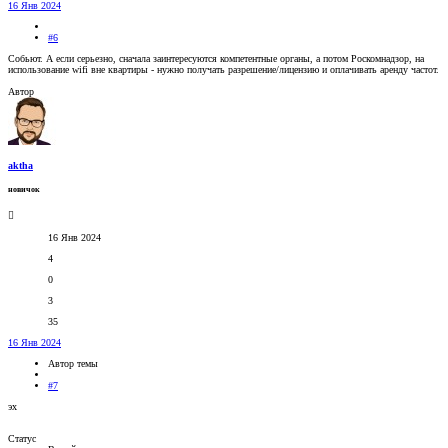
16 Янв 2024
#6
Собьют. А если серьезно, сначала заинтересуются компетентные органы, а потом Роскомнадзор
,
на
использование wifi вне квартиры - нужно получать разрешение/лицензию и оплачивать аренду частот.
Автор
aktha
новичок
16 Янв 2024
4
0
3
35
16 Янв 2024
Автор темы
#7
эх
Статус