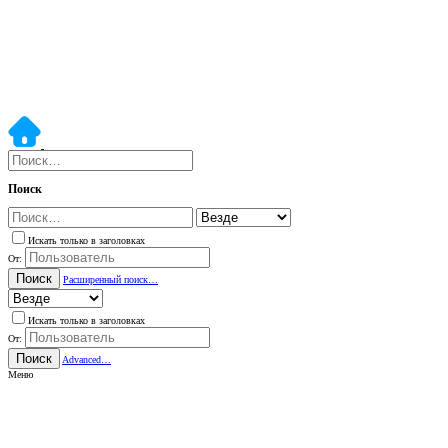
Поиск
Искать только в заголовках
От:
Поиск
Расширенный поиск…
Искать только в заголовках
От:
Поиск
Advanced…
Меню