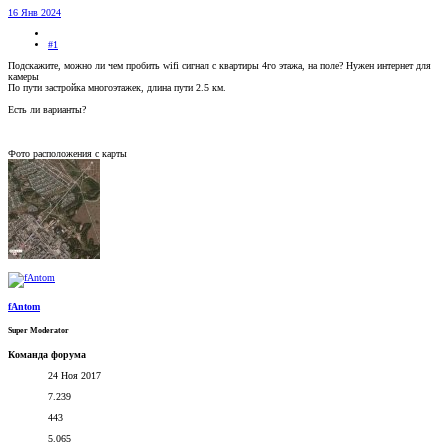
16 Янв 2024
#1
Подскажите, можно ли чем пробить wifi сигнал с квартиры 4го этажа, на поле? Нужен интернет для
камеры
По пути застройка многоэтажек, длина пути 2.5 км.
Есть ли варианты?
Фото расположения с карты
fAntom
Super Moderator
Команда форума
24 Ноя 2017
7.239
443
5.065