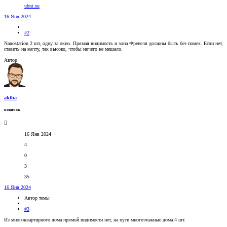
ubnt.su
16 Янв 2024
#2
Nanostation 2 шт, одну за окно. Прямая видимость и зона Френеля должны быть без помех. Если нет,
ставить на мачту, так высоко, чтобы ничего не мешало.
Автор
aktha
новичок
16 Янв 2024
4
0
3
35
16 Янв 2024
Автор темы
#3
Из многоквартирного дома прямой видимости нет, на пути многоэтажные дома 4 шт.