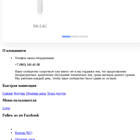
NS-5AC
О комьюнити
Телефон заказа оборудования:
+7 (965) 341-41-38
Наше сообщество существует уже много лет и мы гордимся тем, что предоставляем
беспристрастное, критическое обсуждение технических тем, среди мастеров разного уровня.
Мы работаем каждый день, чтобы наше сообщество было одним из лучших.
Быстрая навигация
Главная
Форумы
Обратная связь
Точка доступа
Меню пользователя
Login
Follow us on Facebook
Russian (RU)
Обратная связь