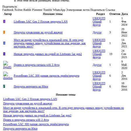
В этой теме нельзя размещать новые ответы.
Поделиться:
Facebook
Twitter
Reddit
Pinterest
Tumblr
WhatsApp
Электронная почта
Поделиться
Ссылка
Автор
Похожие темы
Раздел
Ответов
Дата
UBIQUITI
1
А
LiteBeam 5AC Gen 2 Плохая передача LAN
Общий
1
Фев
форум
2024
29
E
Передача управления на другой аккаунт
Другое
3
Июн
2022
Мост не видит устройства в локальной сети. В сети идет
UBIQUITI
14
А
передача данных между устройствами по mac адресам, как
Общий
1
Дек
настроить мост?
форум
2021
UBIQUITI
24
N
Низкая передача данных на одной из Litebeam 5ac gen2
Общий
19
Сен
форум
2021
9
Прием и передача сигнала wifi 2.4ггц
Другое
1
Май
2020
UBIQUITI
2
PowerBeam 5AC 300 разная скорость приём/передача
Общий
6
Дек
форум
2016
UBIQUITI
18
P
Передача интернета на 80км
Общий
6
Июл
форум
2016
Похожие темы
LiteBeam 5AC Gen 2 Плохая передача LAN
Передача управления на другой аккаунт
Мост не видит устройства в локальной сети. В сети идет передача данных между устройствами по
mac адресам, как настроить мост?
Низкая передача данных на одной из Litebeam 5ac gen2
Прием и передача сигнала wifi 2.4ггц
PowerBeam 5AC 300 разная скорость приём/передача
Передача интернета на 80км