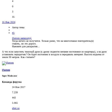
4
0
3
35
16 Янв 2024
Автор темы
#5
fAntom написал(а):
Тогда ничего не получится. Только разве, что на многоэтажке повторитель(и)
ставить, но это дорого.
Нажмите для раскрытия...
А что если запустить тяжелый дрон (к дрону подвести питание постоянное из квартиры), а на дрон
установить передатчик? Он будет постоянно в воздухе и передавать интернет. Высота подъема от
земли 30 метров. Как считаете?
fAntom
Super Moderator
Команда форума
24 Ноя 2017
7.239
443
5.065
ubnt.su