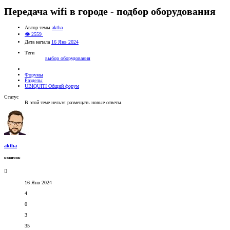
Передача wifi в городе - подбор оборудования
Автор темы
aktha
👁 2559
Дата начала
16 Янв 2024
Теги
выбор оборудования
Форумы
Разделы
UBIQUITI Общий форум
Статус
В этой теме нельзя размещать новые ответы.
aktha
новичок
16 Янв 2024
4
0
3
35