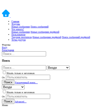
Главная
Форумы
Новые сообщения
Поиск сообщений
Что нового?
Новые сообщения
Новые сообщения профилей
Пользователи
Текущие посетители
Новые сообщения профилей
Поиск сообщений профилей
Точка доступа
Форумы
Вход
Регистрация
Поиск
Искать только в заголовках
От:
Поиск
Расширенный поиск…
Искать только в заголовках
От:
Поиск
Advanced…
Меню