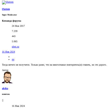
fAntom
Super Moderator
Команда форума
24 Ноя 2017
7.239
443
5.065
ubnt.su
16 Янв 2024
#4
Тогда ничего не получится. Только разве, что на многоэтажке повторитель(и) ставить, но это дорого.
Автор
aktha
новичок
16 Янв 2024