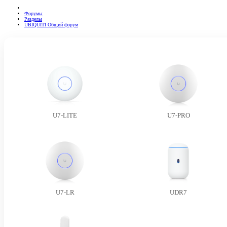
Форумы
Разделы
UBIQUITI Общий форум
U7-LITE
U7-PRO
U7-LR
UDR7