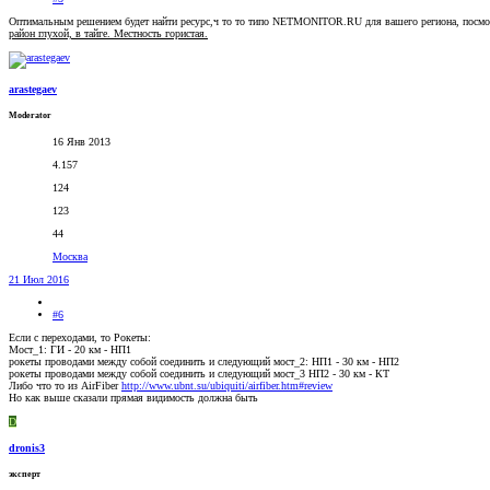
Оптимальным решением будет найти ресурс,ч то то типо NETMONITOR.RU для вашего региона, посмот
район глухой, в тайге. Местность гористая.
arastegaev
Moderator
16 Янв 2013
4.157
124
123
44
Москва
21 Июл 2016
#6
Если с переходами, то Рокеты:
Мост_1: ГИ - 20 км - НП1
рокеты проводами между собой соединить и следующий мост_2: НП1 - 30 км - НП2
рокеты проводами между собой соединить и следующий мост_3 НП2 - 30 км - КТ
Либо что то из AirFiber
http://www.ubnt.su/ubiquiti/airfiber.htm#review
Но как выше сказали прямая видимость должна быть
D
dronis3
эксперт