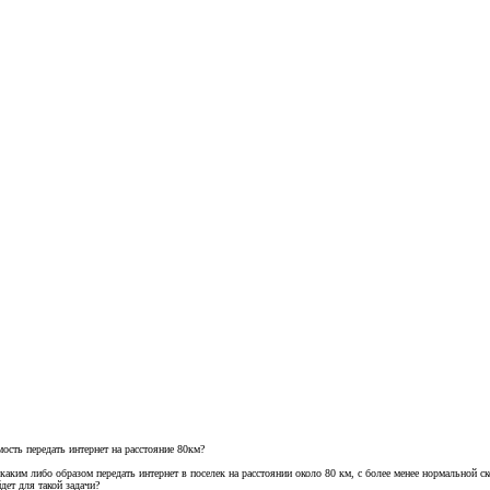
ость передать интернет на расстояние 80км?
каким либо образом передать интернет в поселек на расстоянии около 80 км, с более менее нормальной с
дет для такой задачи?