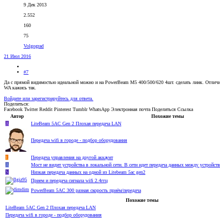
9 Дек 2013
2.552
160
75
Volgograd
21 Июл 2016
#7
Да с прямой видимостью идеальной можно и на PowerBeam M5 400/500/620 4шт. сделать линк. Отличие
WA кажись так.
Войдите или зарегистрируйтесь для ответа.
Поделиться:
Facebook
Twitter
Reddit
Pinterest
Tumblr
WhatsApp
Электронная почта
Поделиться
Ссылка
Автор
Похожие темы
А
LiteBeam 5AC Gen 2 Плохая передача LAN
Передача wifi в городе - подбор оборудования
E
Передача управления на другой аккаунт
А
Мост не видит устройства в локальной сети. В сети идет передача данных между устройств
N
Низкая передача данных на одной из Litebeam 5ac gen2
Прием и передача сигнала wifi 2.4ггц
PowerBeam 5AC 300 разная скорость приём/передача
Похожие темы
LiteBeam 5AC Gen 2 Плохая передача LAN
Передача wifi в городе - подбор оборудования