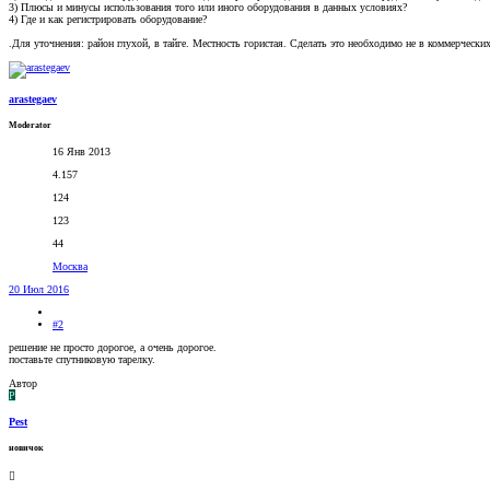
3) Плюсы и минусы использования того или иного оборудования в данных условиях?
4) Где и как регистрировать оборудование?
.Для уточнения: район глухой, в тайге. Местность гористая. Сделать это необходимо не в коммерчески
arastegaev
Moderator
16 Янв 2013
4.157
124
123
44
Москва
20 Июл 2016
#2
решение не просто дорогое, а очень дорогое.
поставьте спутниковую тарелку.
Автор
P
Pest
новичок