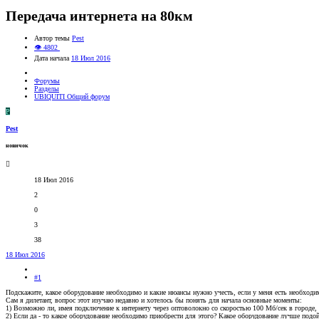
Передача интернета на 80км
Автор темы
Pest
👁 4802
Дата начала
18 Июл 2016
Форумы
Разделы
UBIQUITI Общий форум
P
Pest
новичок
18 Июл 2016
2
0
3
38
18 Июл 2016
#1
Подскажите, какое оборудование необходимо и какие нюансы нужно учесть, если у меня есть необходим
Сам я дилетант, вопрос этот изучаю недавно и хотелось бы понять для начала основные моменты:
1) Возможно ли, имея подключение к интернету через оптоволокно со скоростью 100 Мб/сек в городе, 
2) Если да - то какое оборудование необходимо приобрести для этого? Какое оборудование лучше подой