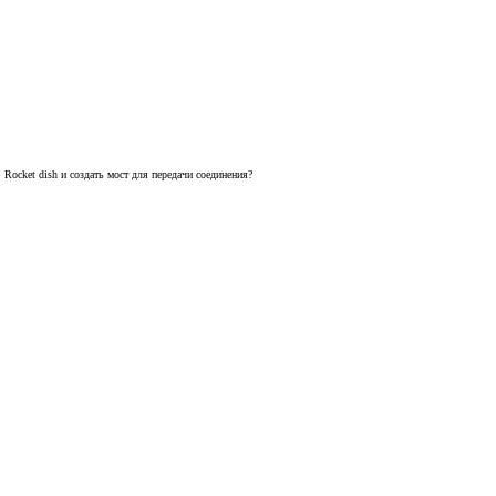
Rocket dish и создать мост для передачи соединения?