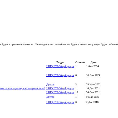
 будет в производительности. На нанодишь по сильней сигнал будет, а значит модуляции будут стаби
Раздел
Ответов
Дата
UBIQUITI Общий форум
1
1 Фев 2024
UBIQUITI Общий форум
6
16 Янв 2024
Другое
3
29 Июн 2022
ами по mac адресам, как настроить мост?
UBIQUITI Общий форум
1
14 Дек 2021
UBIQUITI Общий форум
19
24 Сен 2021
Другое
1
9 Май 2020
UBIQUITI Общий форум
6
2 Дек 2016