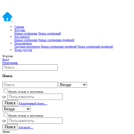
Главная
Форумы
Новые сообщения
Поиск сообщений
Что нового?
Новые сообщения
Новые сообщения профилей
Пользователи
Текущие посетители
Новые сообщения профилей
Поиск сообщений профилей
Точка доступа
Форумы
Вход
Регистрация
Поиск
Искать только в заголовках
От:
Поиск
Расширенный поиск…
Искать только в заголовках
От:
Поиск
Advanced…
Меню