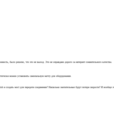
оимость, было решено, что это не выход. Это не оправдано дорого за интернет сомнительного качества.
ретически можно установить самопальную мачту для оборудования.
sh и создать мост для передачи соединения? Насколько значительные будут потери скорости? И вообще э