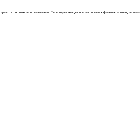
х целях, а для личного использования. Но если решение достаточно дорогое в финансовом плане, то воз