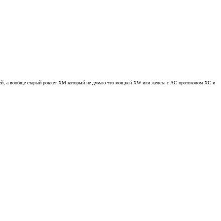
льней, а вообще старый роккет XM который не думаю что мощней XW или железа с АС протоколом XC и