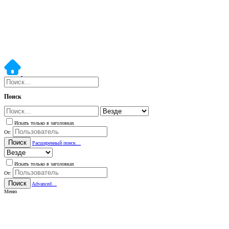
Поиск
Искать только в заголовках
От:
Поиск
Расширенный поиск…
Искать только в заголовках
От:
Поиск
Advanced…
Меню