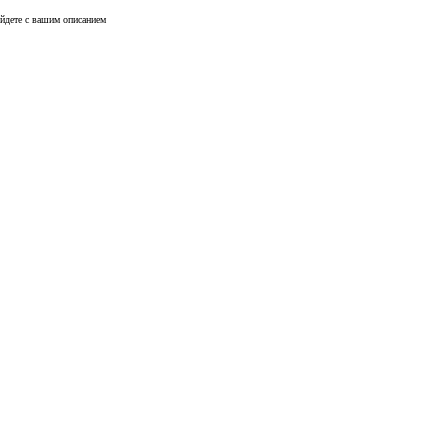
йдете с вашим описанием