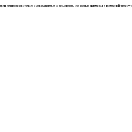
реть расположение башен и договариваться о размещение, ибо своими силами вы в громадный бюджет у