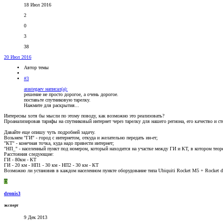
18 Июл 2016
2
0
3
38
20 Июл 2016
Автор темы
#3
arastegaev написал(а):
решение не просто дорогое, а очень дорогое.
поставьте спутниковую тарелку.
Нажмите для раскрытия...
Интересны хотя бы мысли по этому поводу, как возможно это реализовать?
Проанализировав тарифы на спутниковый интернет через тарелку для нашего региона, его качество и ст
Давайте еще опишу чуть подробней задачу.
Возьмем "ГИ" - город с интернетом, откуда и желательно передать ин-ет;
"КТ" - конечная точка, куда надо привести интернет;
"НП_" - населенный пункт под номером, который находится на участке между ГИ и КТ, в котором тео
Расстояния следующие:
ГИ - 80км - КТ
ГИ - 20 км - НП1 - 30 км - НП2 - 30 км - КТ
Возможно ли установив в каждом населенном пункте оборудование типа Ubiquiti Rocket M5 + Rocket di
D
dronis3
эксперт
9 Дек 2013