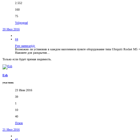
2.552
160
75
Volgograd
20 Июл 2016
#4
Pest написал(а):
Возможно ли установив в каждом населенном пункте оборудование типа Ubiquiti Rocket M5 + 
Нажмите для раскрытия...
Только если будет прямая видимость.
Esh
участник
23 Июн 2016
39
1
10
40
Псков
21 Июл 2016
#5