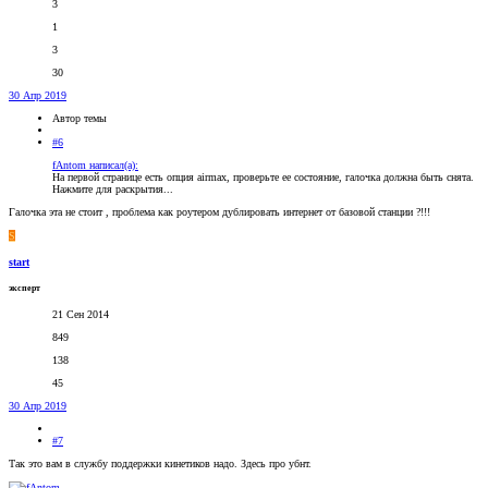
3
1
3
30
30 Апр 2019
Автор темы
#6
fAntom написал(а):
На первой странице есть опция airmax, проверьте ее состояние, галочка должна быть снята.
Нажмите для раскрытия...
Галочка эта не стоит , проблема как роутером дублировать интернет от базовой станции ?!!!
S
start
эксперт
21 Сен 2014
849
138
45
30 Апр 2019
#7
Так это вам в службу поддержки кинетиков надо. Здесь про убнт.