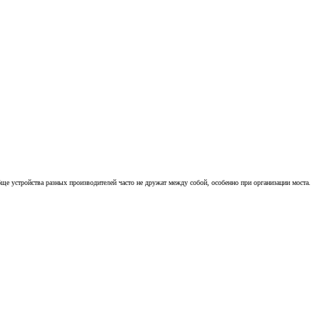
бще устройства разных производителей часто не дружат между собой, особенно при организации моста.