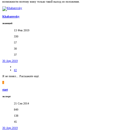
возможности поэтому вижу только такой выход из положения.
Khabarovsky
знающий
13 Фев 2019
330
57
30
37
30 Апр 2019
#2
Я не понял... Расскажите ещё.
S
start
эксперт
21 Сен 2014
849
138
45
30 Апр 2019