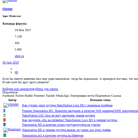
fAntom
Super Moderator
Команда форума
24 Ноя 2017
7.239
443
5.065
ubnt.su
30 Апр 2019
#8
Если бы вместо кинетика был еще один nanostation, тогда бы подсказали. А проверьте все-таки, что 
И они хотя бы друг друга увидели?
Войдите или зарегистрируйтесь для ответа.
Поделиться:
Facebook
Twitter
Reddit
Pinterest
Tumblr
WhatsApp
Электронная почта
Поделиться
Ссылка
Автор
Похожие темы
Как сделать ресет роутера NanoStation Loco M2 с помощью телефона
Z
Решено
Nanostation M2. Помогите настроить в качестве Wifi репитера/WDS повторител
R
NanoStation 5AC loco не могу настроить режим роутера
A
Как разделить сеть на сегменты? NanoStation Loco M2 в режиме роутера.
A
Nanostation M2 в качестве точки доступа/роутера на участке
Nanostation M5 в режиме роутера можно ли узнать кто жрет трафик
M
Nanostation m5 в качестве роутера на 50метров