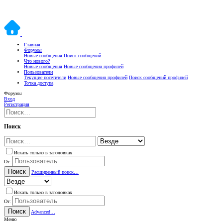
Главная
Форумы
Новые сообщения
Поиск сообщений
Что нового?
Новые сообщения
Новые сообщения профилей
Пользователи
Текущие посетители
Новые сообщения профилей
Поиск сообщений профилей
Точка доступа
Форумы
Вход
Регистрация
Поиск
Искать только в заголовках
От:
Поиск
Расширенный поиск…
Искать только в заголовках
От:
Поиск
Advanced…
Меню