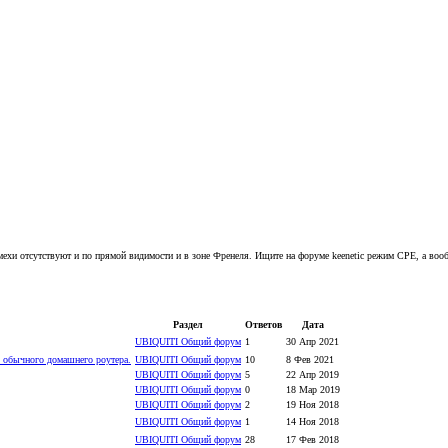
помехи отсутствуют и по прямой видимости и в зоне Френеля. Ищите на форуме keenetic режим CPE, а воо
Раздел
Ответов
Дата
UBIQUITI Общий форум
1
30 Апр 2021
я обычного домашнего роутера.
UBIQUITI Общий форум
10
8 Фев 2021
UBIQUITI Общий форум
5
22 Апр 2019
UBIQUITI Общий форум
0
18 Мар 2019
UBIQUITI Общий форум
2
19 Ноя 2018
UBIQUITI Общий форум
1
14 Ноя 2018
UBIQUITI Общий форум
28
17 Фев 2018