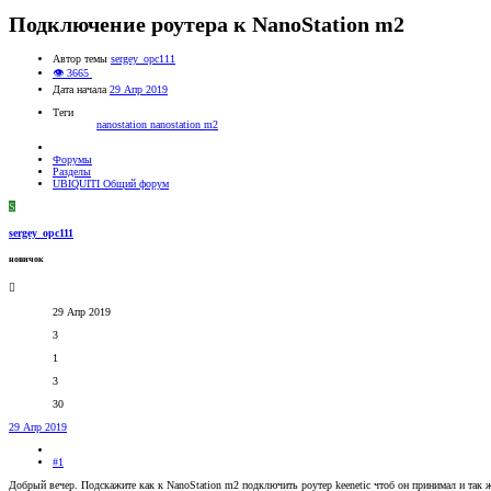
Подключение роутера к NanoStation m2
Автор темы
sergey_opc111
👁 3665
Дата начала
29 Апр 2019
Теги
nanostation
nanostation m2
Форумы
Разделы
UBIQUITI Общий форум
S
sergey_opc111
новичок
29 Апр 2019
3
1
3
30
29 Апр 2019
#1
Добрый вечер. Подскажите как к NanoStation m2 подключить роутер keenetic чтоб он принимал и так же