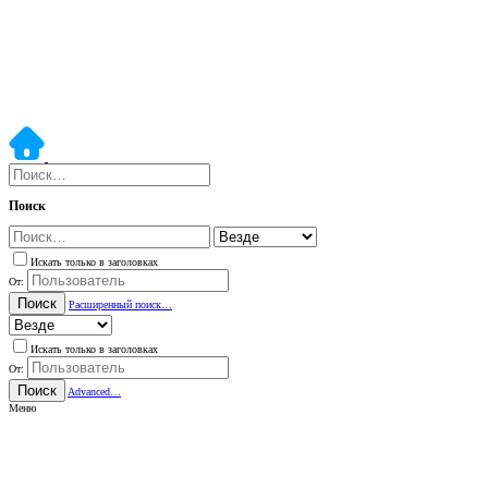
Поиск
Искать только в заголовках
От:
Поиск
Расширенный поиск…
Искать только в заголовках
От:
Поиск
Advanced…
Меню