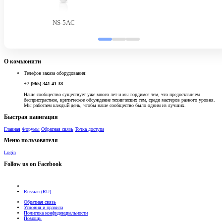
NS-5AC
О комьюнити
Телефон заказа оборудования:
+7 (965) 341-41-38
Наше сообщество существует уже много лет и мы гордимся тем, что предоставляем
беспристрастное, критическое обсуждение технических тем, среди мастеров разного уровня.
Мы работаем каждый день, чтобы наше сообщество было одним из лучших.
Быстрая навигация
Главная
Форумы
Обратная связь
Точка доступа
Меню пользователя
Login
Follow us on Facebook
Russian (RU)
Обратная связь
Условия и правила
Политика конфиденциальности
Помощь