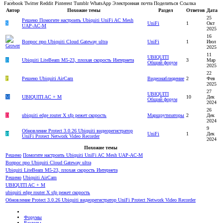
Facebook
Twitter
Reddit
Pinterest
Tumblr
WhatsApp
Электронная почта
Поделиться
Ссылка
Автор
Похожие темы
Раздел
Ответов
Дата
25
Решено
Помогите настроить Ubiquiti UniFi AC Mesh
S
UniFi
1
Окт
UAP-AC-M
2025
16
Вопрос про Ubiquiti Cloud Gateway ultra
UniFi
1
Июл
2025
11
UBIQUITI
B
Ubiquiti LiteBeam M5-23, плохая скорость Интернета
3
Мар
Общий форум
2025
22
Р
Решено
Ubiquiti AirCam
Видеонаблюдение
2
Фев
2025
27
UBIQUITI
M
UBIQUITI AC + M
10
Дек
Общий форум
2024
26
D
ubiquiti edge router X sfp режет скорость
Маршрутизаторы
2
Дек
2024
9
Обновление Protect 3.0.26 Ubiquiti видеорегистратор
И
UniFi
1
Дек
UniFi Protect Network Video Recorder
2024
Похожие темы
Решено
Помогите настроить Ubiquiti UniFi AC Mesh UAP-AC-M
Вопрос про Ubiquiti Cloud Gateway ultra
Ubiquiti LiteBeam M5-23, плохая скорость Интернета
Решено
Ubiquiti AirCam
UBIQUITI AC + M
ubiquiti edge router X sfp режет скорость
Обновление Protect 3.0.26 Ubiquiti видеорегистратор UniFi Protect Network Video Recorder
Форумы
Разделы