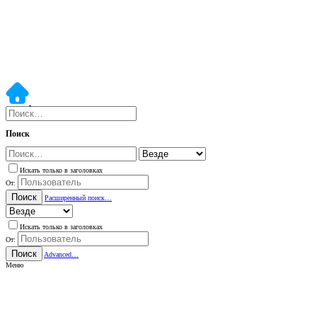
Поиск
Искать только в заголовках
От:
Поиск
Расширенный поиск…
Искать только в заголовках
От:
Поиск
Advanced…
Меню