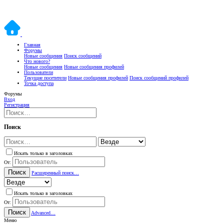
Главная
Форумы
Новые сообщения
Поиск сообщений
Что нового?
Новые сообщения
Новые сообщения профилей
Пользователи
Текущие посетители
Новые сообщения профилей
Поиск сообщений профилей
Точка доступа
Форумы
Вход
Регистрация
Поиск
Искать только в заголовках
От:
Поиск
Расширенный поиск…
Искать только в заголовках
От:
Поиск
Advanced…
Меню