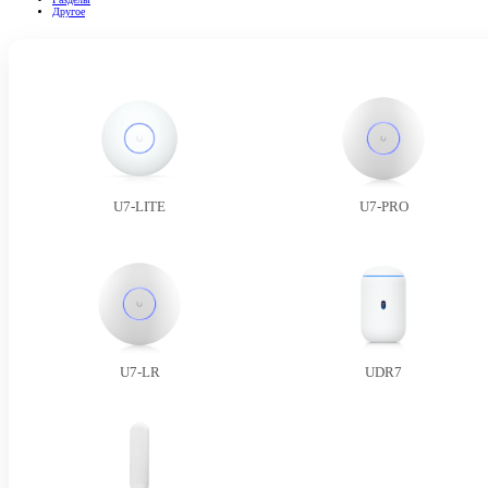
Другое
U7-LITE
U7-PRO
U7-LR
UDR7