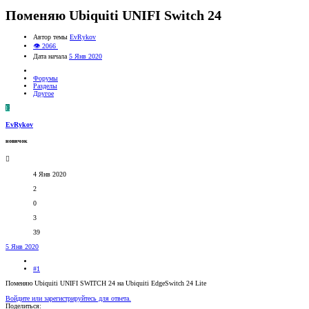
Поменяю Ubiquiti UNIFI Switch 24
Автор темы
EvRykov
👁 2066
Дата начала
5 Янв 2020
Форумы
Разделы
Другое
E
EvRykov
новичок
4 Янв 2020
2
0
3
39
5 Янв 2020
#1
Поменяю Ubiquiti UNIFI SWITCH 24 на Ubiquiti EdgeSwitch 24 Lite
Войдите или зарегистрируйтесь для ответа.
Поделиться: