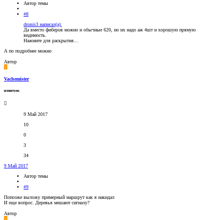
Автор темы
#8
dronis3 написал(а):
Да вместо фиберов можно и обычные 620, но их надо аж 4шт и хорошую прямую
видимость.
Нажмите для раскрытия...
А по подробнее можно
Автор
V
Vachemister
новичок
9 Май 2017
10
0
3
34
9 Май 2017
Автор темы
#9
Попозже выложу примерный маршрут как я накидал
И еще вопрос. Деревья мешают сигналу?
Автор
V