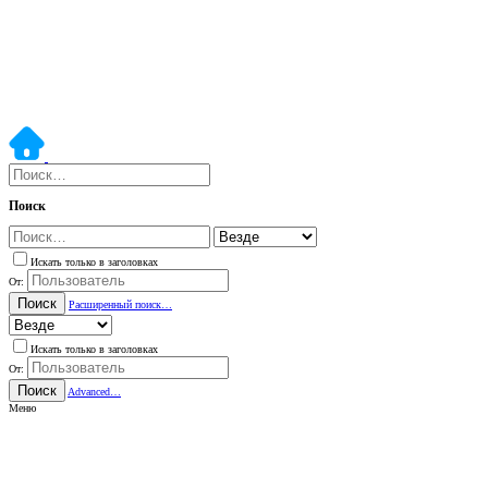
Поиск
Искать только в заголовках
От:
Поиск
Расширенный поиск…
Искать только в заголовках
От:
Поиск
Advanced…
Меню