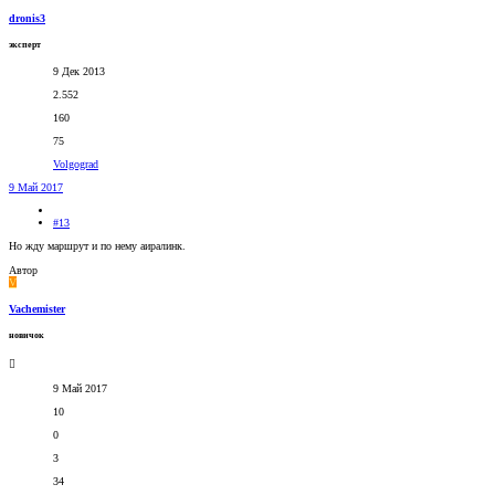
dronis3
эксперт
9 Дек 2013
2.552
160
75
Volgograd
9 Май 2017
#13
Но жду маршрут и по нему аиралинк.
Автор
V
Vachemister
новичок
9 Май 2017
10
0
3
34