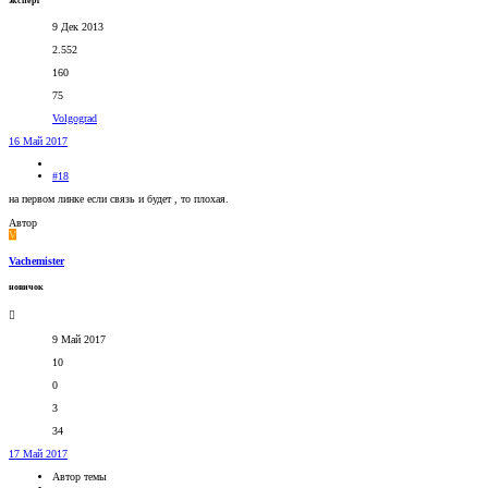
эксперт
9 Дек 2013
2.552
160
75
Volgograd
16 Май 2017
#18
на первом линке если связь и будет , то плохая.
Автор
V
Vachemister
новичок
9 Май 2017
10
0
3
34
17 Май 2017
Автор темы