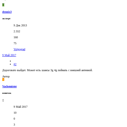
D
dronis3
эксперт
9 Дек 2013
2.552
160
75
Volgograd
9 Май 2017
#2
Дороговато выйдет. Может есть шансы 3g 4g поймать с внешней антенной.
Автор
V
Vachemister
новичок
9 Май 2017
10
0
3