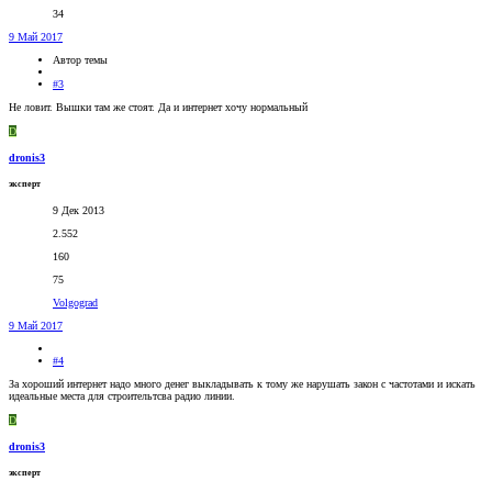
34
9 Май 2017
Автор темы
#3
Не ловит. Вышки там же стоят. Да и интернет хочу нормальный
D
dronis3
эксперт
9 Дек 2013
2.552
160
75
Volgograd
9 Май 2017
#4
За хороший интернет надо много денег выкладывать к тому же нарушать закон с частотами и искать
идеальные места для строительтсва радио линии.
D
dronis3
эксперт