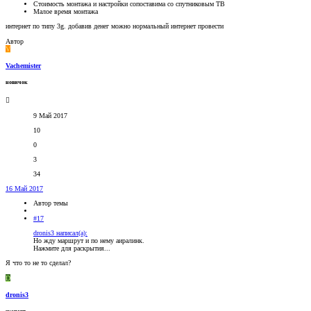
Стоимость монтажа и настройки сопоставима со спутниковым ТВ
Малое время монтажа
интернет по типу 3g. добавив денег можно нормальный интернет провести
Автор
V
Vachemister
новичок
9 Май 2017
10
0
3
34
16 Май 2017
Автор темы
#17
dronis3 написал(а):
Но жду маршрут и по нему аиралинк.
Нажмите для раскрытия...
Я что то не то сделал?
D
dronis3