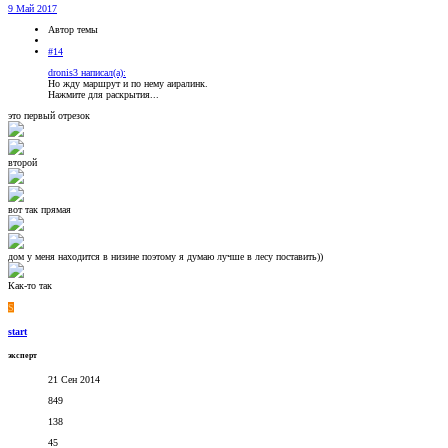
9 Май 2017
Автор темы
#14
dronis3 написал(а):
Но жду маршрут и по нему аиралинк.
Нажмите для раскрытия...
это первый отрезок
второй
вот так прямая
дом у меня находится в низине поэтому я думаю лучше в лесу поставить))
Как-то так
S
start
эксперт
21 Сен 2014
849
138
45