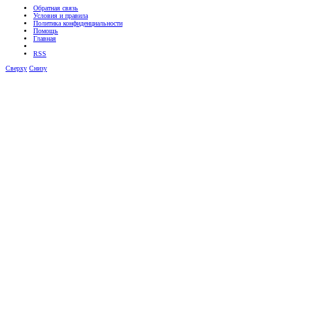
Обратная связь
Условия и правила
Политика конфиденциальности
Помощь
Главная
RSS
Сверху
Снизу