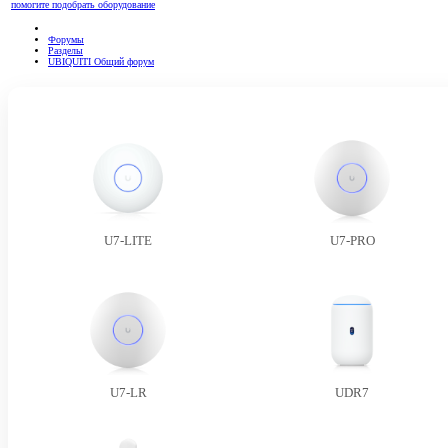
помогите подобрать оборудование
Форумы
Разделы
UBIQUITI Общий форум
U7-LITE
U7-PRO
U7-LR
UDR7