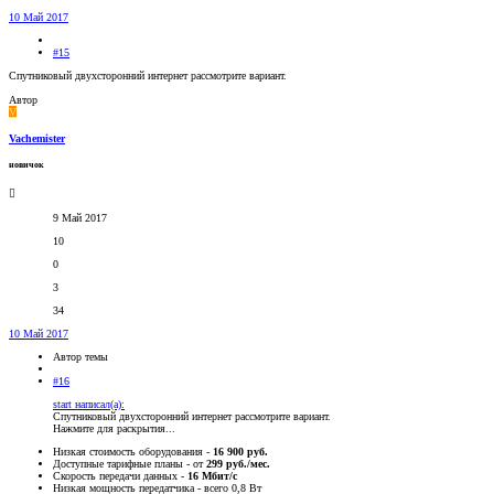
10 Май 2017
#15
Спутниковый двухсторонний интернет рассмотрите вариант.
Автор
V
Vachemister
новичок
9 Май 2017
10
0
3
34
10 Май 2017
Автор темы
#16
start написал(а):
Спутниковый двухсторонний интернет рассмотрите вариант.
Нажмите для раскрытия...
Низкая стоимость оборудования -
16 900 руб.
Доступные тарифные планы - от
299 руб./мес.
Скорость передачи данных -
16 Мбит/с
Низкая мощность передатчика - всего 0,8 Вт