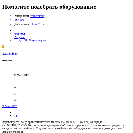
Помогите подобрать оборудование
Автор темы
Vachemister
👁 4900
Дата начала
9 Май 2017
Форумы
Разделы
UBIQUITI Общий форум
V
Vachemister
новичок
9 Май 2017
10
0
3
34
9 Май 2017
#1
Здравствуйте. Хочу провести интернет на дачу (56.800006,31.961820) от города
(56.662400,32.272306). Расстояние примерно 25-27 км. Скорее всего. Из-за местности придется в
середине делать ещё мост. Подскажите пожалуйста какое оборудование стоит покупать для этого?
Заранее спасибо!!