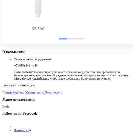
NS-5AC
О комьюнити
Телефон заказа оборудования:
+7 (965) 341-41-38
Наше сообщество существует уже много лет и мы гордимся тем, что предоставляем
беспристрастное, критическое обсуждение технических тем, среди мастеров разного уровня.
Мы работаем каждый день, чтобы наше сообщество было одним из лучших.
Быстрая навигация
Главная
Форумы
Обратная связь
Точка доступа
Меню пользователя
Login
Follow us on Facebook
Russian (RU)