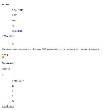
эксперт
9 Дек 2013
2.552
160
75
Volgograd
9 Май 2017
#7
Да вместо фиберов можно и обычные 620, но их надо аж 4шт и хорошую прямую видимость.
Автор
V
Vachemister
новичок
9 Май 2017
10
0
3
34
9 Май 2017