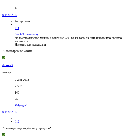
3
34
9 Май 2017
Автор темы
#11
dronis3 написал(а):
Да вместо фиберов можно и обычные 620, но их надо аж 4шт и хорошую прямую
видимость.
Нажмите для раскрытия...
А по подробнее можно
D
dronis3
эксперт
9 Дек 2013
2.552
160
75
Volgograd
9 Май 2017
#12
А какой размер параболы у бриджей?
D