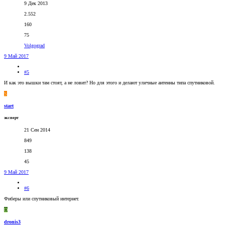
9 Дек 2013
2.552
160
75
Volgograd
9 Май 2017
#5
И как это вышки там стоят, а не ловит? Но для этого и делают уличные антенны типа спутниковой.
S
start
эксперт
21 Сен 2014
849
138
45
9 Май 2017
#6
Фиберы или спутниковый интернет.
D
dronis3