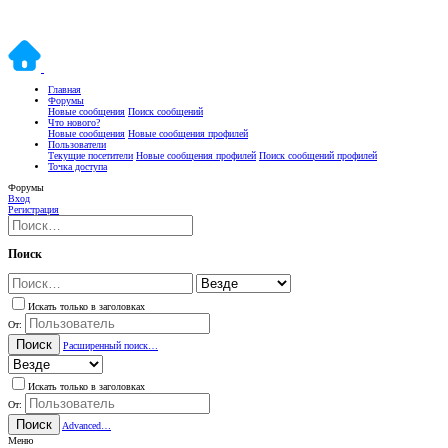
Главная
Форумы
Новые сообщения
Поиск сообщений
Что нового?
Новые сообщения
Новые сообщения профилей
Пользователи
Текущие посетители
Новые сообщения профилей
Поиск сообщений профилей
Точка доступа
Форумы
Вход
Регистрация
Поиск
Искать только в заголовках
От:
Поиск
Расширенный поиск…
Искать только в заголовках
От:
Поиск
Advanced…
Меню