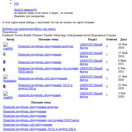
#19
dronis3 написал(а):
на первом линке если связь и будет , то плохая.
Нажмите для раскрытия...
А есть карта какая нибудь с высотами что бы не тыкать по карте точками
Войдите или зарегистрируйтесь для ответа.
Поделиться:
Facebook
Twitter
Reddit
Pinterest
Tumblr
WhatsApp
Электронная почта
Поделиться
Ссылка
Автор
Похожие темы
Раздел
Ответов
Дата
UBIQUITI Общий
16 Фев
Помогите подобрать оборудование коттеджа
5
форум
2026
UBIQUITI Общий
17 Май
С
Помогите подобрать оборудование
1
форум
2024
UBIQUITI Общий
6 Июн
A
Помогите подобрать оборудование
1
форум
2021
Помогите подобрать оборудование для создания
UBIQUITI Общий
8 Фев
Е
15
WI-FI моста
форум
2021
UBIQUITI Общий
27 Фев
Помогите подобрать wifi оборудования
1
форум
2020
Помогите подобрать оборудование. Wi-Fi в
UBIQUITI Общий
25 Фев
K
3
радиусе 100 м
форум
2020
UBIQUITI Общий
3 Фев
помогите подобрать оборудование
1
форум
2020
Похожие темы
Помогите подобрать оборудование коттеджа
Помогите подобрать оборудование
Помогите подобрать оборудование
Помогите подобрать оборудование для создания WI-FI моста
Помогите подобрать wifi оборудования
Помогите подобрать оборудование. Wi-Fi в радиусе 100 м