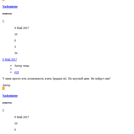
Vachemister
новичок
9 Май 2017
10
0
3
34
9 Май 2017
Автор темы
#10
У меня просто есть возможность взять бриджи м5. По вкусной цене. Не пойдут они?
Автор
V
Vachemister
новичок
9 Май 2017
10
0