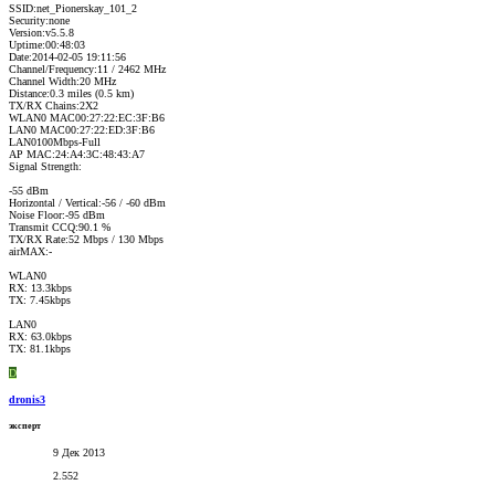
SSID:net_Pionerskay_101_2
Security:none
Version:v5.5.8
Uptime:00:48:03
Date:2014-02-05 19:11:56
Channel/Frequency:11 / 2462 MHz
Channel Width:20 MHz
Distance:0.3 miles (0.5 km)
TX/RX Chains:2X2
WLAN0 MAC00:27:22:EC:3F:B6
LAN0 MAC00:27:22:ED:3F:B6
LAN0100Mbps-Full
AP MAC:24:A4:3C:48:43:A7
Signal Strength:
-55 dBm
Horizontal / Vertical:-56 / -60 dBm
Noise Floor:-95 dBm
Transmit CCQ:90.1 %
TX/RX Rate:52 Mbps / 130 Mbps
airMAX:-
WLAN0
RX: 13.3kbps
TX: 7.45kbps
LAN0
RX: 63.0kbps
TX: 81.1kbps
D
dronis3
эксперт
9 Дек 2013
2.552