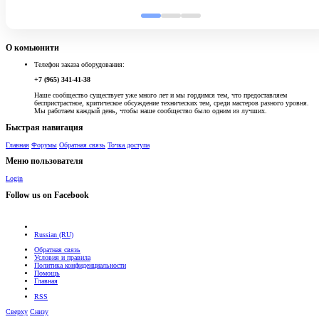
О комьюнити
Телефон заказа оборудования:
+7 (965) 341-41-38
Наше сообщество существует уже много лет и мы гордимся тем, что предоставляем
беспристрастное, критическое обсуждение технических тем, среди мастеров разного уровня.
Мы работаем каждый день, чтобы наше сообщество было одним из лучших.
Быстрая навигация
Главная
Форумы
Обратная связь
Точка доступа
Меню пользователя
Login
Follow us on Facebook
Russian (RU)
Обратная связь
Условия и правила
Политика конфиденциальности
Помощь
Главная
RSS
Сверху
Снизу