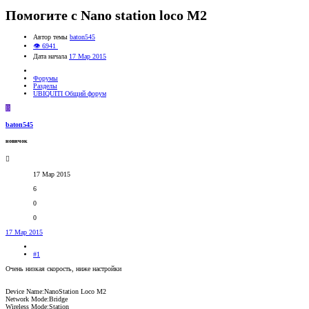
Помогите с Nano station loco M2
Автор темы
baton545
👁 6941
Дата начала
17 Мар 2015
Форумы
Разделы
UBIQUITI Общий форум
B
baton545
новичок
17 Мар 2015
6
0
0
17 Мар 2015
#1
Очень низкая скорость, ниже настройки
Device Name:NanoStation Loco M2
Network Mode:Bridge
Wireless Mode:Station