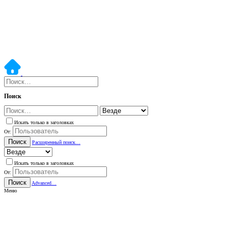
Поиск
Искать только в заголовках
От:
Поиск
Расширенный поиск…
Искать только в заголовках
От:
Поиск
Advanced…
Меню