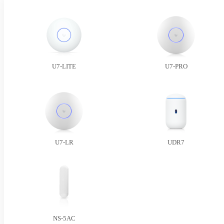
U7-LITE
U7-PRO
U7-LR
UDR7
NS-5AC