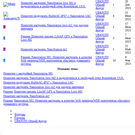
UBIQUITI
20
Помогите настроить NanoStation loco M2 и
Общий
1
Дек
подключиться к свободной сетке Rostelekom UUS.
форум
2021
UBIQUITI
21
Помогите подружить BulletAC-IP67 c Nanostation 5AC
Общий
4
Июн
форум
2021
UBIQUITI
17
Помогите настроить Nanostation loco m2 для раздачи
К
Общий
2
Июн
интернета
форум
2021
UBIQUITI
7
Решено
Помогите связать LiteAP GPS и Nanostation
Z
Общий
3
Июн
Loco M5
форум
2021
UBIQUITI
21
А
Помогите настроить NanoStation m2
Общий
1
Май
форум
2021
Решено
Nanostation M2. Помогите настроить в качестве
UBIQUITI
8
Z
Wifi репитера/WDS повторителя обычного домашнего
Общий
10
Фев
роутера.
форум
2021
Похожие темы
Помогите с настройкой Nanostation M5
Помогите настроить NanoStation loco M2 и подключиться к свободной сетке Rostelekom UUS.
Помогите подружить BulletAC-IP67 c Nanostation 5AC
Помогите настроить Nanostation loco m2 для раздачи интернета
Решено
Помогите связать LiteAP GPS и Nanostation Loco M5
Помогите настроить NanoStation m2
Решено
Nanostation M2. Помогите настроить в качестве Wifi репитера/WDS повторителя обычного
домашнего роутера.
Форумы
Разделы
UBIQUITI Общий форум