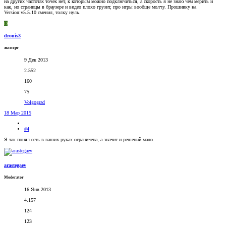
на других частотах точек нет, к которым можно подключиться, а скорость я не знаю чем мерить и
как, но страницы в браузере и видео плохо грузит, про игры вообще молчу. Прошивку на
Version:v5.5.10 сменил, толку нуль.
D
dronis3
эксперт
9 Дек 2013
2.552
160
75
Volgograd
18 Мар 2015
#4
Я так понял сеть в ваших руках ограничена, а значит и решений мало.
arastegaev
Moderator
16 Янв 2013
4.157
124
123