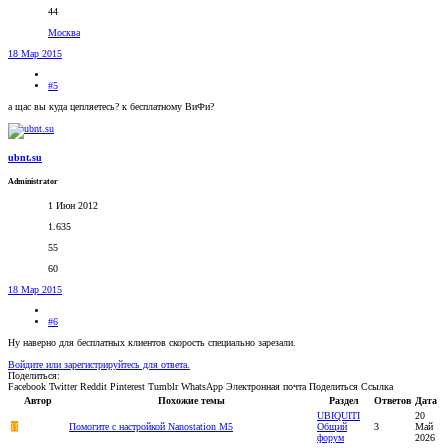
44
Москва
18 Мар 2015
#5
а щас вы куда цепляетесь? к бесплатному ВиФи?
ubnt.su
Administrator
1 Июн 2012
1.635
55
60
18 Мар 2015
#6
Ну наверно для бесплатных клиентов скорость специально зарезали.
Войдите или зарегистрируйтесь для ответа.
Поделиться:
Facebook
Twitter
Reddit
Pinterest
Tumblr
WhatsApp
Электронная почта
Поделиться
Ссылка
Автор
Похожие темы
Раздел
Ответов
Дата
UBIQUITI
20
И
Помогите с настройкой Nanostation M5
Общий
3
Май
форум
2026