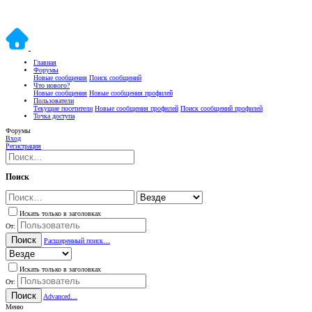
Главная
Форумы
Новые сообщения
Поиск сообщений
Что нового?
Новые сообщения
Новые сообщения профилей
Пользователи
Текущие посетители
Новые сообщения профилей
Поиск сообщений профилей
Точка доступа
Форумы
Вход
Регистрация
Поиск
Искать только в заголовках
От:
Поиск
Расширенный поиск…
Искать только в заголовках
От:
Поиск
Advanced…
Меню