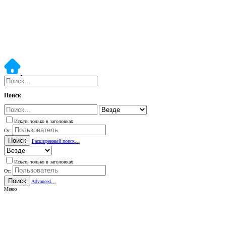
Поиск
Искать только в заголовках
От:
Поиск
Расширенный поиск…
Искать только в заголовках
От:
Поиск
Advanced…
Меню