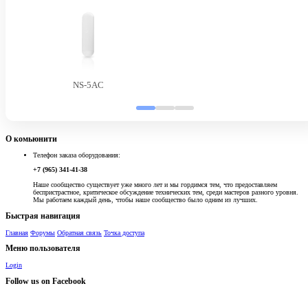
NS-5AC
О комьюнити
Телефон заказа оборудования:
+7 (965) 341-41-38
Наше сообщество существует уже много лет и мы гордимся тем, что предоставляем
беспристрастное, критическое обсуждение технических тем, среди мастеров разного уровня.
Мы работаем каждый день, чтобы наше сообщество было одним из лучших.
Быстрая навигация
Главная
Форумы
Обратная связь
Точка доступа
Меню пользователя
Login
Follow us on Facebook