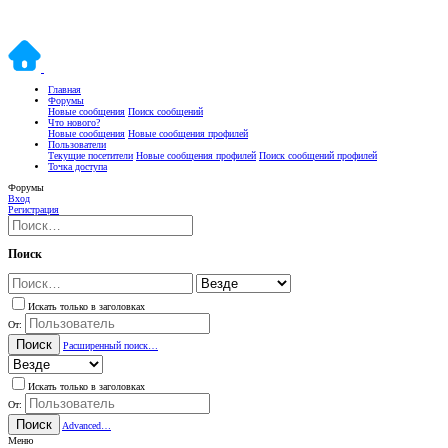
Главная
Форумы
Новые сообщения
Поиск сообщений
Что нового?
Новые сообщения
Новые сообщения профилей
Пользователи
Текущие посетители
Новые сообщения профилей
Поиск сообщений профилей
Точка доступа
Форумы
Вход
Регистрация
Поиск
Искать только в заголовках
От:
Поиск
Расширенный поиск…
Искать только в заголовках
От:
Поиск
Advanced…
Меню