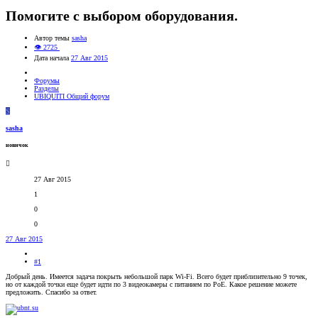
Помогите с выбором оборудования.
Автор темы
sasha
👁 2725
Дата начала
27 Авг 2015
Форумы
Разделы
UBIQUITI Общий форум
S
sasha
новичок
27 Авг 2015
1
0
0
27 Авг 2015
#1
Добрый день. Имеется задача покрыть небольшой парк Wi-Fi. Всего будет приблизительно 9 точек,
но от каждой точки еще будет идти по 3 видеокамеры с питанием по PoE. Какое решение можете
предложить. Спасибо за ответ.