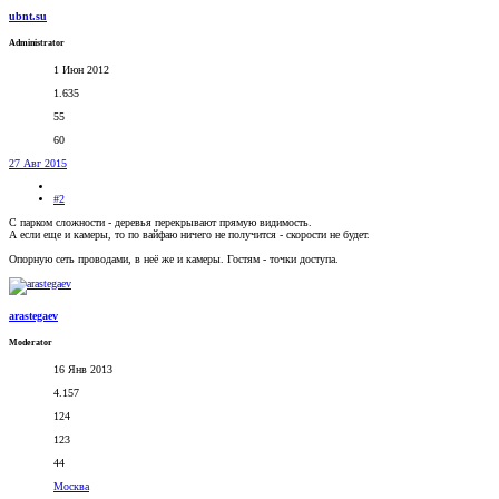
ubnt.su
Administrator
1 Июн 2012
1.635
55
60
27 Авг 2015
#2
С парком сложности - деревья перекрывают прямую видимость.
А если еще и камеры, то по вайфаю ничего не получится - скорости не будет.
Опорную сеть проводами, в неё же и камеры. Гостям - точки доступа.
arastegaev
Moderator
16 Янв 2013
4.157
124
123
44
Москва