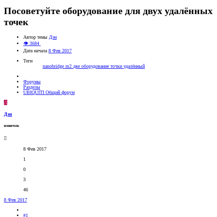
Посоветуйте оборудование для двух удалённых
точек
Автор темы
Дэн
👁 3684
Дата начала
8 Фев 2017
Теги
nanobridge m2
две
оборудование
точки
удалённый
Форумы
Разделы
UBIQUITI Общий форум
Д
Дэн
новичок
8 Фев 2017
1
0
3
46
8 Фев 2017
#1