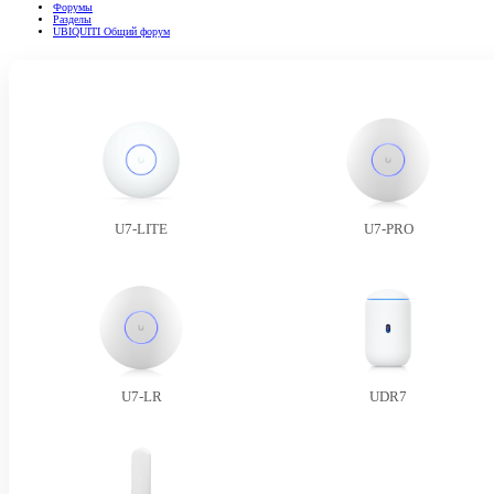
Форумы
Разделы
UBIQUITI Общий форум
U7-LITE
U7-PRO
U7-LR
UDR7