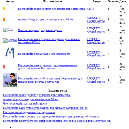
Автор
Похожие темы
Раздел
Ответов
Дата
17
L
Посоветуйте точки доступа для произвдственного цеха.
UniFi
1
Апр
2017
25
UBIQUITI
C
посоветуйте для передачи интернета на 10 км
1
Ноя
Общий форум
2016
20
UBIQUITI
Что посоветуйте для данной задачи?
1
Июл
Общий форум
2016
26
Посоветуйте какое устройство купить для линка на
UBIQUITI
7
Сен
расстоянии 839 м?
Общий форум
2015
5
UBIQUITI
Посоветуйте оборудование для радиомоста
4
Июн
Общий форум
2015
21
Посоветуйте точку доступа для одновременного
UBIQUITI
N
1
Май
доступа примерно 40 клиентов
Общий форум
2015
6
Посоветуйте пожалуйста варианты оборудования для
UBIQUITI
1
Май
подключения к точке доступа wifi.
Общий форум
2015
Похожие темы
Посоветуйте точки доступа для произвдственного цеха.
посоветуйте для передачи интернета на 10 км
Что посоветуйте для данной задачи?
Посоветуйте какое устройство купить для линка на расстоянии 839 м?
Посоветуйте оборудование для радиомоста
Посоветуйте точку доступа для одновременного доступа примерно 40 клиентов
Посоветуйте пожалуйста варианты оборудования для подключения к точке доступа wifi.