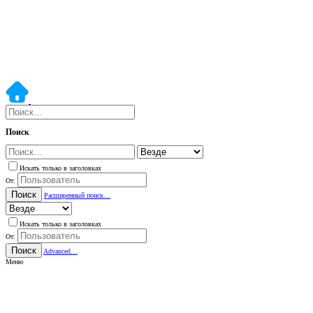
Поиск
Искать только в заголовках
От:
Поиск
Расширенный поиск…
Искать только в заголовках
От:
Поиск
Advanced…
Меню