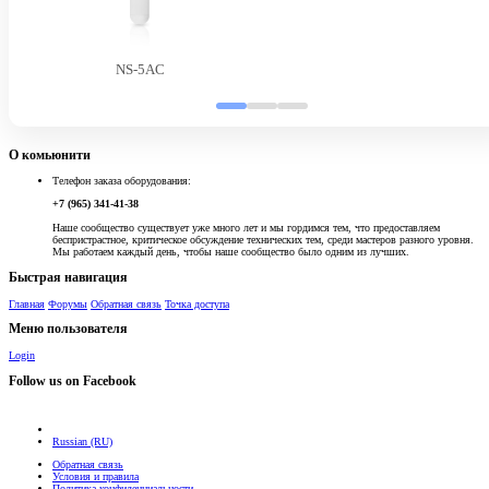
NS-5AC
О комьюнити
Телефон заказа оборудования:
+7 (965) 341-41-38
Наше сообщество существует уже много лет и мы гордимся тем, что предоставляем
беспристрастное, критическое обсуждение технических тем, среди мастеров разного уровня.
Мы работаем каждый день, чтобы наше сообщество было одним из лучших.
Быстрая навигация
Главная
Форумы
Обратная связь
Точка доступа
Меню пользователя
Login
Follow us on Facebook
Russian (RU)
Обратная связь
Условия и правила
Политика конфиденциальности