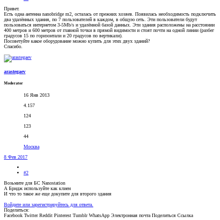
Привет.
Есть одна антенна nanobridge m2, осталась от прежних хозяев. Появилась необходимость подключить
два удалённых здания, по 7 пользователей в каждом, в общую сеть. Эти пользователи будут
пользоваться интернетом 3-5Mb/s и удалённой базой данных. Эти здания расположены на расстоянии
400 метров и 600 метров от главной точки в прямой видимости и стоят почти на одной линии (разбег
градусов 15 по горизонтали и 20 градусов по вертикали).
Посоветуйте какое оборудование можно купить для этих двух зданий?
Спасибо.
arastegaev
Moderator
16 Янв 2013
4.157
124
123
44
Москва
8 Фев 2017
#2
Возьмите для БС Nanostation
А Бридж используйте как клиен
И что то такое же еще докупите для второго здания
Войдите или зарегистрируйтесь для ответа.
Поделиться:
Facebook
Twitter
Reddit
Pinterest
Tumblr
WhatsApp
Электронная почта
Поделиться
Ссылка