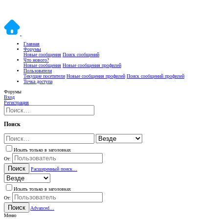
Главная
Форумы
Новые сообщения
Поиск сообщений
Что нового?
Новые сообщения
Новые сообщения профилей
Пользователи
Текущие посетители
Новые сообщения профилей
Поиск сообщений профилей
Точка доступа
Форумы
Вход
Регистрация
Поиск
Искать только в заголовках
От:
Поиск
Расширенный поиск…
Искать только в заголовках
От:
Поиск
Advanced…
Меню