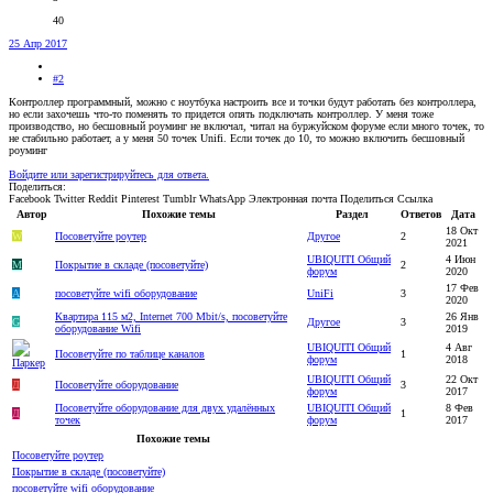
40
25 Апр 2017
#2
Контроллер программный, можно с ноутбука настроить все и точки будут работать без контроллера,
но если захочешь что-то поменять то придется опять подключать контроллер. У меня тоже
производство, но бесшовный роуминг не включал, читал на буржуйском форуме если много точек, то
не стабильно работает, а у меня 50 точек Unifi. Если точек до 10, то можно включить бесшовный
роуминг
Войдите или зарегистрируйтесь для ответа.
Поделиться:
Facebook
Twitter
Reddit
Pinterest
Tumblr
WhatsApp
Электронная почта
Поделиться
Ссылка
Автор
Похожие темы
Раздел
Ответов
Дата
18 Окт
W
Посоветуйте роутер
Другое
2
2021
UBIQUITI Общий
4 Июн
M
Покрытие в складе (посоветуйте)
2
форум
2020
17 Фев
A
посоветуйте wifi оборудование
UniFi
3
2020
Квартира 115 м2, Internet 700 Mbit/s, посоветуйте
26 Янв
G
Другое
3
оборудование Wifi
2019
UBIQUITI Общий
4 Авг
Посоветуйте по таблице каналов
1
форум
2018
UBIQUITI Общий
22 Окт
Д
Посоветуйте оборудование
3
форум
2017
Посоветуйте оборудование для двух удалённых
UBIQUITI Общий
8 Фев
Д
1
точек
форум
2017
Похожие темы
Посоветуйте роутер
Покрытие в складе (посоветуйте)
посоветуйте wifi оборудование