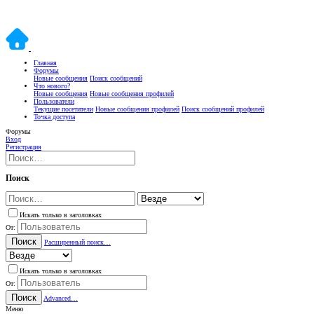
Главная
Форумы
Новые сообщения
Поиск сообщений
Что нового?
Новые сообщения
Новые сообщения профилей
Пользователи
Текущие посетители
Новые сообщения профилей
Поиск сообщений профилей
Точка доступа
Форумы
Вход
Регистрация
Поиск
Искать только в заголовках
От:
Поиск
Расширенный поиск…
Искать только в заголовках
От:
Поиск
Advanced…
Меню