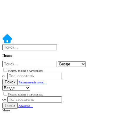
Поиск
Искать только в заголовках
От:
Поиск
Расширенный поиск…
Искать только в заголовках
От:
Поиск
Advanced…
Меню