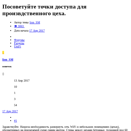
Посоветуйте точки доступа для
произвдственного цеха.
Автор темы
lion_SM
👁 3063
Дата начала
17 Апр 2017
Форумы
Разделы
UniFi
L
lion_SM
новичок
13 Апр 2017
10
1
3
54
17 Апр 2017
#1
Здравствуйте. Назрела необходимость развернуть сеть WiFi в небольших помещениях (цехах),
обозначенных на прилагаемой схеме синим цветом. Стены между цехами бетонные, толщиной под 60