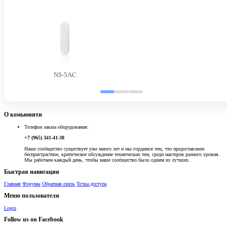
NS-5AC
О комьюнити
Телефон заказа оборудования:
+7 (965) 341-41-38
Наше сообщество существует уже много лет и мы гордимся тем, что предоставляем
беспристрастное, критическое обсуждение технических тем, среди мастеров разного уровня.
Мы работаем каждый день, чтобы наше сообщество было одним из лучших.
Быстрая навигация
Главная
Форумы
Обратная связь
Точка доступа
Меню пользователя
Login
Follow us on Facebook