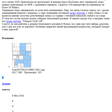
см и сигнал WiFi практически не пропускают. Клиентам будут выступать пять терминалов сбора
данных работающих по RDP с удаленным сервером. Скорость wifi-передатчика на терминалах не
более 54 Мбита
Терминалы будут мигрировать по всем пяти помещениям. Пару лет назад схожую задачу, но с двумя
помещениями решили с кондачка: в одно помещение поставили
точку доступа
, а через стенку от нее
вынесли антенну получив качественный сигнал и в камере с бетонной метровой стеной и на улице.
В этом же случае похоже нужно собирать бесшовный роуминг. В нашем городе есть в продаже такая
вот
точка доступа
: "Ubiquiti UniFi AP".
Смогут ли они работать в режиме бесшовного роуминга? Нужно ли к ним еще чего нибудь докупать
или у них все есть из коробки? Особенно напрягает некий программный контроллер, который говорят
очень дорогой?
Вложения
Scan20170413134803_0011.jpg
431,7 KB · Просмотры: 925
S
Scrooge
новичок
8 Ноя 2016
8
0
3