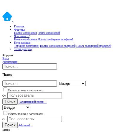
Главная
Форумы
Новые сообщения
Поиск сообщений
Что нового?
Новые сообщения
Новые сообщения профилей
Пользователи
Текущие посетители
Новые сообщения профилей
Поиск сообщений профилей
Точка доступа
Форумы
Вход
Регистрация
Поиск
Искать только в заголовках
От:
Поиск
Расширенный поиск…
Искать только в заголовках
От:
Поиск
Advanced…
Меню