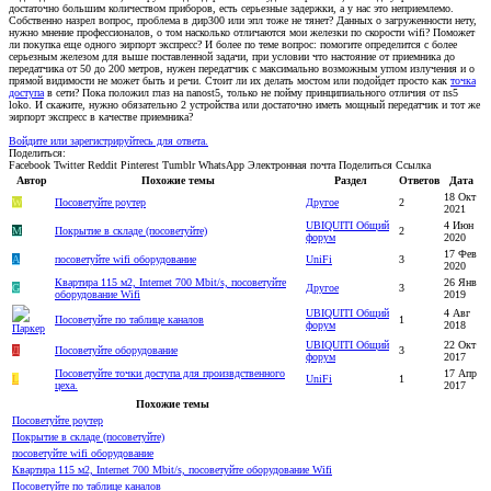
достаточно большим количеством приборов, есть серьезные задержки, а у нас это неприемлемо.
Собственно назрел вопрос, проблема в дир300 или эпл тоже не тянет? Данных о загруженности нету,
нужно мнение профессионалов, о том насколько отличаются мои железки по скорости wifi? Поможет
ли покупка еще одного эирпорт экспресс? И более по теме вопрос: помогите определится с более
серьезным железом для выше поставленной задачи, при условии что настояние от приемника до
передатчика от 50 до 200 метров, нужен передатчик с максимально возможным углом излучения и о
прямой видимости не может быть и речи. Стоит ли их делать мостом или подойдет просто как
точка
доступа
в сети? Пока положил глаз на nanost5, только не пойму принципиального отличия от ns5
loko. И скажите, нужно обязательно 2 устройства или достаточно иметь мощный передатчик и тот же
эирпорт экспресс в качестве приемника?
Войдите или зарегистрируйтесь для ответа.
Поделиться:
Facebook
Twitter
Reddit
Pinterest
Tumblr
WhatsApp
Электронная почта
Поделиться
Ссылка
Автор
Похожие темы
Раздел
Ответов
Дата
18 Окт
W
Посоветуйте роутер
Другое
2
2021
UBIQUITI Общий
4 Июн
M
Покрытие в складе (посоветуйте)
2
форум
2020
17 Фев
A
посоветуйте wifi оборудование
UniFi
3
2020
Квартира 115 м2, Internet 700 Mbit/s, посоветуйте
26 Янв
G
Другое
3
оборудование Wifi
2019
UBIQUITI Общий
4 Авг
Посоветуйте по таблице каналов
1
форум
2018
UBIQUITI Общий
22 Окт
Д
Посоветуйте оборудование
3
форум
2017
Посоветуйте точки доступа для произвдственного
17 Апр
L
UniFi
1
цеха.
2017
Похожие темы
Посоветуйте роутер
Покрытие в складе (посоветуйте)
посоветуйте wifi оборудование
Квартира 115 м2, Internet 700 Mbit/s, посоветуйте оборудование Wifi
Посоветуйте по таблице каналов