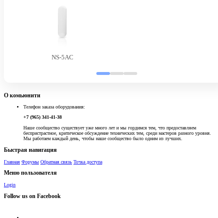
NS-5AC
О комьюнити
Телефон заказа оборудования:
+7 (965) 341-41-38
Наше сообщество существует уже много лет и мы гордимся тем, что предоставляем
беспристрастное, критическое обсуждение технических тем, среди мастеров разного уровня.
Мы работаем каждый день, чтобы наше сообщество было одним из лучших.
Быстрая навигация
Главная
Форумы
Обратная связь
Точка доступа
Меню пользователя
Login
Follow us on Facebook