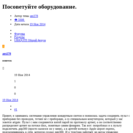
Посоветуйте оборудование.
Автор темы
ant278
👁 3308
Дата начала
19 Ноя 2014
Форумы
Разделы
UBIQUITI Общий форум
A
ant278
новичок
19 Ноя 2014
1
0
0
19 Ноя 2014
#1
Привет, я занимаюсь системами управления концертным светом и появилась задача соединить пульт с
приборами без проводов, точнее не с приборами, а со специальным комутатором, который у нас
зовется artgate. Пульт с ним соединяется витой парой по протоколу артнет, а он соответственно
распределяет артнет на потоки dmx, понятные самим фонарям. Так вот: попробовал я к пульту
подключить дир300 (просто валялся он у меня), а в артгейт воткнул Apple airport express,
подсоеденившись к сети, которую создал дир300. И о чудо!оно работает, но когда управляю