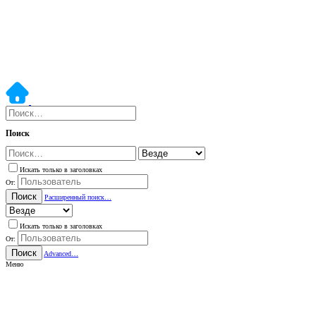
Поиск
Искать только в заголовках
От:
Поиск
Расширенный поиск…
Искать только в заголовках
От:
Поиск
Advanced…
Меню