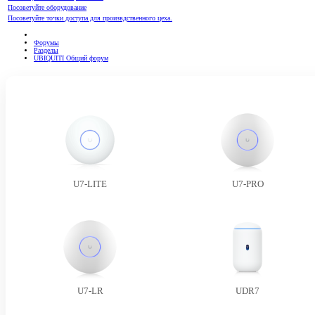
Посоветуйте оборудование
Посоветуйте точки доступа для произвдственного цеха.
Форумы
Разделы
UBIQUITI Общий форум
U7-LITE
U7-PRO
U7-LR
UDR7