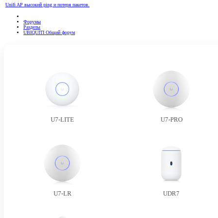
Unifi AP высокий ping и потеря пакетов.
Форумы
Разделы
UBIQUITI Общий форум
U7-LITE
U7-PRO
U7-LR
UDR7