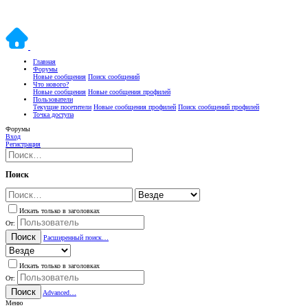
Главная
Форумы
Новые сообщения
Поиск сообщений
Что нового?
Новые сообщения
Новые сообщения профилей
Пользователи
Текущие посетители
Новые сообщения профилей
Поиск сообщений профилей
Точка доступа
Форумы
Вход
Регистрация
Поиск
Искать только в заголовках
От:
Поиск
Расширенный поиск…
Искать только в заголовках
От:
Поиск
Advanced…
Меню