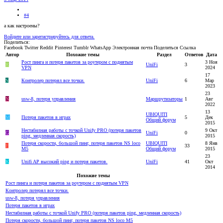
#4
а как настроены?
Войдите или зарегистрируйтесь для ответа.
Поделиться:
Facebook
Twitter
Reddit
Pinterest
Tumblr
WhatsApp
Электронная почта
Поделиться
Ссылка
Автор
Похожие темы
Раздел
Ответов
Дата
Рост пинга и потеря пакетов за роутером с поднятым
3 Ноя
R
UniFi
3
VPN
2024
17
S
Контролер потерял все точки.
UniFi
6
Мар
2023
23
N
usw-8, потеря управления
Маршрутизаторы
1
Авг
2022
13
UBIQUITI
M
Потеря пакетов в играх
5
Дек
Общий форум
2015
Нестабилная работы с точкой Unify PRO (потеря пакетов
9 Окт
G
UniFi
0
ping, медленная скорость)
2015
Потеря скорости, большой пинг, потеря пакетов NS loco
UBIQUITI
8 Янв
F
33
M5
Общий форум
2015
23
K
Unifi AP высокий ping и потеря пакетов.
UniFi
41
Окт
2014
Похожие темы
Рост пинга и потеря пакетов за роутером с поднятым VPN
Контролер потерял все точки.
usw-8, потеря управления
Потеря пакетов в играх
Нестабилная работы с точкой Unify PRO (потеря пакетов ping, медленная скорость)
Потеря скорости, большой пинг, потеря пакетов NS loco M5