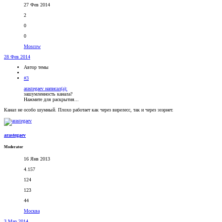
27 Фев 2014
2
0
0
Moscow
28 Фев 2014
Автор темы
#3
arastegaev написал(а):
зашумленность канала?
Нажмите для раскрытия...
Канал не особо шумный. Плохо работает как через вирелесс, так и через эзэрнет.
arastegaev
Moderator
16 Янв 2013
4.157
124
123
44
Москва
3 Мар 2014