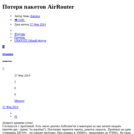
Потеря пакетов AirRouter
Автор темы
dramma
👁 5189
Дата начала
27 Фев 2014
Форумы
Разделы
UBIQUITI Общий форум
D
dramma
новичок
27 Фев 2014
2
0
0
Moscow
27 Фев 2014
#1
Доброго времени суток!
Столкнулся с проблемой. Есть около десятка AirRouter'ов и некоторые из них начали хворать
(причём два - прямо "из коробки"). Постоянно теряются пакеты, режется скорость. Пробовал на один
установить DD-Wrt - это решает проблему. При аплинке в 100Мб\с, прокачивает до 97Мб\с. На Open-