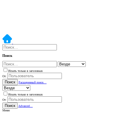
Поиск
Искать только в заголовках
От:
Поиск
Расширенный поиск…
Искать только в заголовках
От:
Поиск
Advanced…
Меню