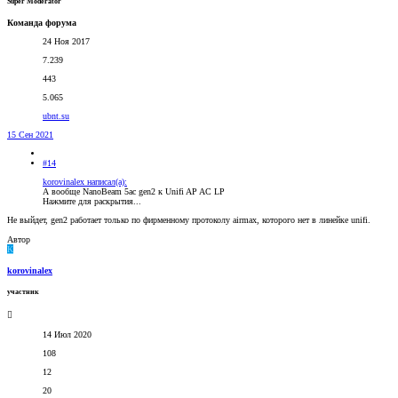
Super Moderator
Команда форума
24 Ноя 2017
7.239
443
5.065
ubnt.su
15 Сен 2021
#14
korovinalex написал(а):
А вообще NanoBeam 5ac gen2 к Unifi AP AC LP
Нажмите для раскрытия...
Не выйдет, gen2 работает только по фирменному протоколу airmax, которого нет в линейке unifi.
Автор
K
korovinalex
участник
14 Июл 2020
108
12
20