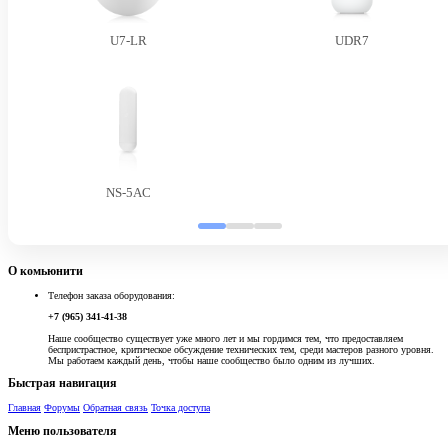
U7-LR
UDR7
NS-5AC
О комьюнити
Телефон заказа оборудования:
+7 (965) 341-41-38
Наше сообщество существует уже много лет и мы гордимся тем, что предоставляем
беспристрастное, критическое обсуждение технических тем, среди мастеров разного уровня.
Мы работаем каждый день, чтобы наше сообщество было одним из лучших.
Быстрая навигация
Главная
Форумы
Обратная связь
Точка доступа
Меню пользователя