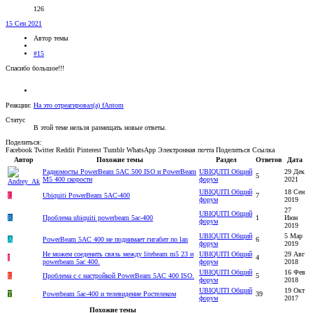
126
15 Сен 2021
Автор темы
#15
Спасибо большое!!!
Реакции:
На это отреагировал(а)
fAntom
Статус
В этой теме нельзя размещать новые ответы.
Поделиться:
Facebook
Twitter
Reddit
Pinterest
Tumblr
WhatsApp
Электронная почта
Поделиться
Ссылка
Автор
Похожие темы
Раздел
Ответов
Дата
Радиомосты PowerBeam 5AC 500 ISO и PowerBeam
UBIQUITI Общий
29 Дек
5
M5 400 скорости
форум
2021
UBIQUITI Общий
18 Сен
L
Ubiquiti PowerBeam 5AC-400
7
форум
2019
27
UBIQUITI Общий
R
Проблема ubiquiti powerbeam 5ac-400
1
Июн
форум
2019
UBIQUITI Общий
5 Мар
А
PowerBeam 5AC 400 не поднимает гигабит по lan
6
форум
2019
Не можем соеденить связь между litebeam m5 23 и
UBIQUITI Общий
29 Авг
I
4
powerbeam 5ac 400.
форум
2018
UBIQUITI Общий
16 Фев
L
Проблема с с настройкой PowerBeam 5AC 400 ISO.
5
форум
2018
UBIQUITI Общий
19 Окт
T
Powerbeam 5ac-400 и телевидение Ростелеком
39
форум
2017
Похожие темы