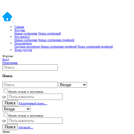
Главная
Форумы
Новые сообщения
Поиск сообщений
Что нового?
Новые сообщения
Новые сообщения профилей
Пользователи
Текущие посетители
Новые сообщения профилей
Поиск сообщений профилей
Точка доступа
Форумы
Вход
Регистрация
Поиск
Искать только в заголовках
От:
Поиск
Расширенный поиск…
Искать только в заголовках
От:
Поиск
Advanced…
Меню