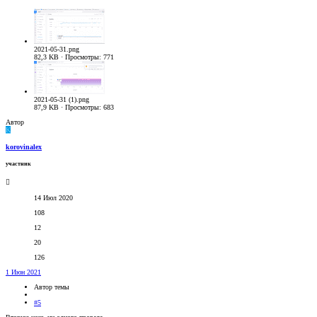
2021-05-31.png
82,3 KB · Просмотры: 771
2021-05-31 (1).png
87,9 KB · Просмотры: 683
Автор
K
korovinalex
участник
14 Июл 2020
108
12
20
126
1 Июн 2021
Автор темы
#5