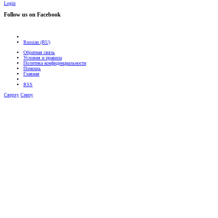
Login
Follow us on Facebook
Russian (RU)
Обратная связь
Условия и правила
Политика конфиденциальности
Помощь
Главная
RSS
Сверху
Снизу