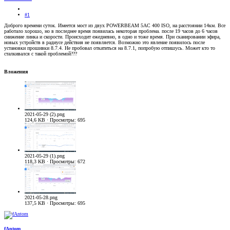
#1
Доброго времени суток. Имеется мост из двух POWERBEAM 5AC 400 ISO, на расстоянии 14км. Все
работало хорошо, но в последнее время появилась некоторая проблема. после 19 часов до 6 часов
снижение линка и скорости. Происходит ежедневно, в одно и тоже время. При сканировании эфира,
новых устройств в радиусе действия не появляется. Возможно это явление появилось после
установки прошивки 8.7.4. Не пробовал откатиться на 8.7.1, попробую отпишусь. Может кто то
сталкивался с такой проблемой???
Вложения
2021-05-29 (2).png
124,6 KB · Просмотры: 695
2021-05-29 (1).png
118,3 KB · Просмотры: 672
2021-05-28.png
137,5 KB · Просмотры: 695
fAntom