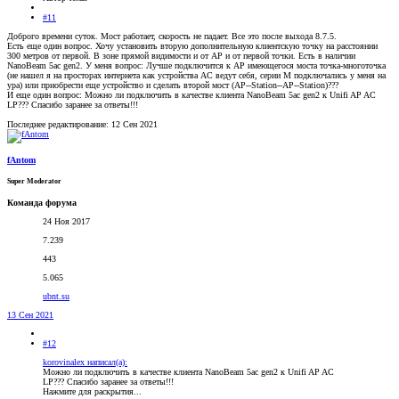
#11
Доброго времени суток. Мост работает, скорость не падает. Все это после выхода 8.7.5.
Есть еще один вопрос. Хочу установить вторую дополнительную клиентскую точку на расстоянии
300 метров от первой. В зоне прямой видимости и от AP и от первой точки. Есть в наличии
NanoBeam 5ac gen2. У меня вопрос: Лучше подключится к АР имеющегося моста точка-многоточка
(не нашел я на просторах интернета как устройства АС ведут себя, серии М подключались у меня на
ура) или приобрести еще устройство и сделать второй мост (AP--Station--AP--Station)???
И еще один вопрос: Можно ли подключить в качестве клиента NanoBeam 5ac gen2 к Unifi AP AC
LP??? Спасибо заранее за ответы!!!
Последнее редактирование:
12 Сен 2021
fAntom
Super Moderator
Команда форума
24 Ноя 2017
7.239
443
5.065
ubnt.su
13 Сен 2021
#12
korovinalex написал(а):
Можно ли подключить в качестве клиента NanoBeam 5ac gen2 к Unifi AP AC
LP??? Спасибо заранее за ответы!!!
Нажмите для раскрытия...