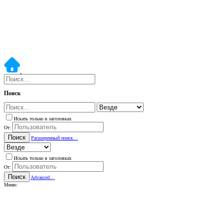
Поиск
Искать только в заголовках
От:
Поиск
Расширенный поиск…
Искать только в заголовках
От:
Поиск
Advanced…
Меню