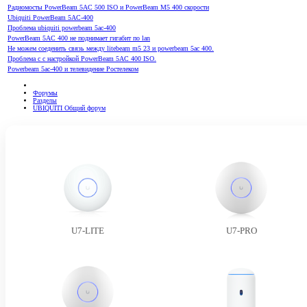
Радиомосты PowerBeam 5AC 500 ISO и PowerBeam M5 400 скорости
Ubiquiti PowerBeam 5AC-400
Проблема ubiquiti powerbeam 5ac-400
PowerBeam 5AC 400 не поднимает гигабит по lan
Не можем соеденить связь между litebeam m5 23 и powerbeam 5ac 400.
Проблема с с настройкой PowerBeam 5AC 400 ISO.
Powerbeam 5ac-400 и телевидение Ростелеком
Форумы
Разделы
UBIQUITI Общий форум
U7-LITE
U7-PRO