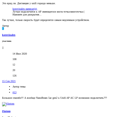
Это вряд ли. Дистанция у unifi гораздо меньше.
korovinalex написал(а):
Лучше подключится к АР имеющегося моста точка-многоточка (
Нажмите для раскрытия...
Так лучше, только скорость будет определятся самым медленным устройством.
Автор
K
korovinalex
участник
14 Июл 2020
108
12
20
126
15 Сен 2021
Автор темы
#13
Большое спасибо!!! А вообще NanoBeam 5ac gen2 к Unifi AP AC LP возможно подключить???
fAntom