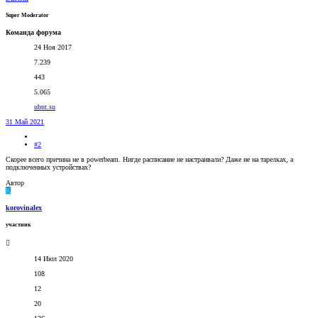
Super Moderator
Команда форума
24 Ноя 2017
7.239
443
5.065
ubnt.su
31 Май 2021
#2
Скорее всего причина не в powerbeam. Нигде расписание не настраивали? Даже не на тарелках, а
подключенных устройствах?
Автор
K
korovinalex
участник
14 Июл 2020
108
12
20