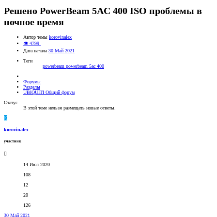
Решено
PowerBeam 5AC 400 ISO проблемы в
ночное время
Автор темы
korovinalex
👁 4799
Дата начала
30 Май 2021
Теги
powerbeam
powerbeam 5ac 400
Форумы
Разделы
UBIQUITI Общий форум
Статус
В этой теме нельзя размещать новые ответы.
K
korovinalex
участник
14 Июл 2020
108
12
20
126
30 Май 2021