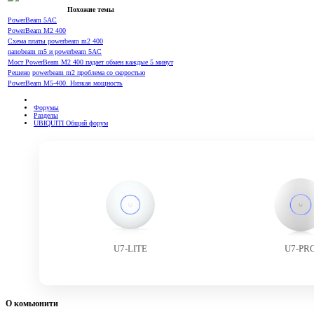
Похожие темы
PowerBeam 5AC
PowerBeam M2 400
Cхема платы powerbeam m2 400
nanobeam m5 и powerbeam 5AC
Мост PowerBeam M2 400 падает обмен каждые 5 минут
Решено
powerbeam m2 проблема со скоростью
PowerBeam M5-400. Низкая мощность
Форумы
Разделы
UBIQUITI Общий форум
U7-LITE
U7-PR
О комьюнити