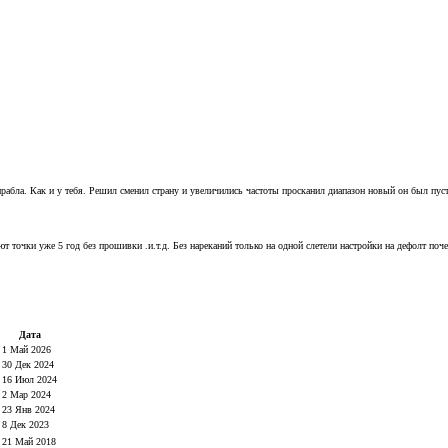
абла. Как и у тебя. Решил сменил страну и увеличились частоты просканил диапазон новый он был пусто
ют точки уже 5 год без прошивки .и.т.д. Без нареканий только на одной слетели настройки на дефолт по
Дата
1 Май 2026
30 Дек 2024
16 Июл 2024
2 Мар 2024
23 Янв 2024
8 Дек 2023
21 Май 2018