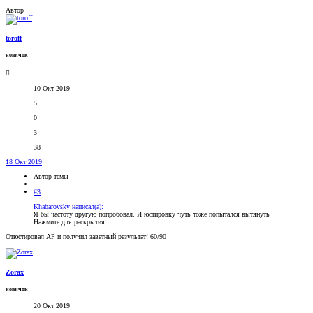
Автор
toroff
новичок
10 Окт 2019
5
0
3
38
18 Окт 2019
Автор темы
#3
Khabarovsky написал(а):
Я бы частоту другую попробовал. И юстировку чуть тоже попытался вытянуть
Нажмите для раскрытия...
Отюстировал АР и получил заветный результат! 60/90
Zorax
новичок
20 Окт 2019