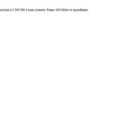
оутера и 2 М5-300 в виде клиента. Канал 100 Мбит от провайдера.