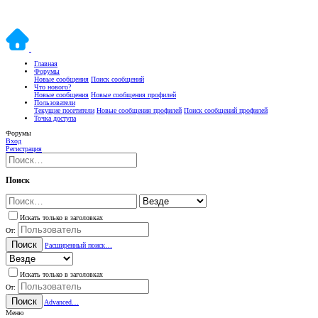
Главная
Форумы
Новые сообщения
Поиск сообщений
Что нового?
Новые сообщения
Новые сообщения профилей
Пользователи
Текущие посетители
Новые сообщения профилей
Поиск сообщений профилей
Точка доступа
Форумы
Вход
Регистрация
Поиск
Искать только в заголовках
От:
Поиск
Расширенный поиск…
Искать только в заголовках
От:
Поиск
Advanced…
Меню