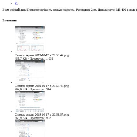
#1
Всем добрый день!Помогите победить низкую скорость. Расстояние 2км. Используется М5-400 в виде р
Вложения
Снимок экрана 2019-10-17 в 20.59.42.png
455,7 KB · Просмотры: 1.036
Снимок экрана 2019-10-17 в 20.59.49.png
267,6 KB · Просмотры: 944
Снимок экрана 2019-10-17 в 20.59.57.png
363,9 KB · Просмотры: 952