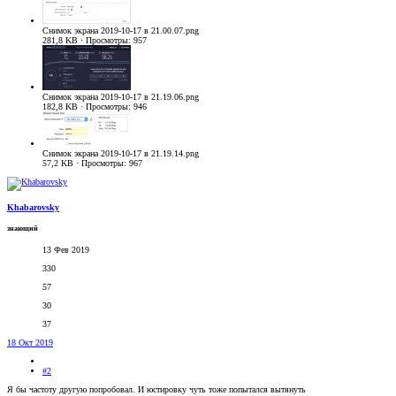
Снимок экрана 2019-10-17 в 21.00.07.png
281,8 KB · Просмотры: 957
Снимок экрана 2019-10-17 в 21.19.06.png
182,8 KB · Просмотры: 946
Снимок экрана 2019-10-17 в 21.19.14.png
57,2 KB · Просмотры: 967
Khabarovsky
знающий
13 Фев 2019
330
57
30
37
18 Окт 2019
#2
Я бы частоту другую попробовал. И юстировку чуть тоже попытался вытянуть