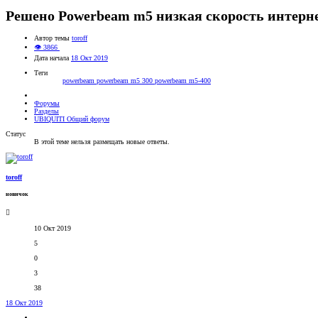
Решено
Powerbeam m5 низкая скорость интерн
Автор темы
toroff
👁 3866
Дата начала
18 Окт 2019
Теги
powerbeam
powerbeam m5 300
powerbeam m5-400
Форумы
Разделы
UBIQUITI Общий форум
Статус
В этой теме нельзя размещать новые ответы.
toroff
новичок
10 Окт 2019
5
0
3
38
18 Окт 2019