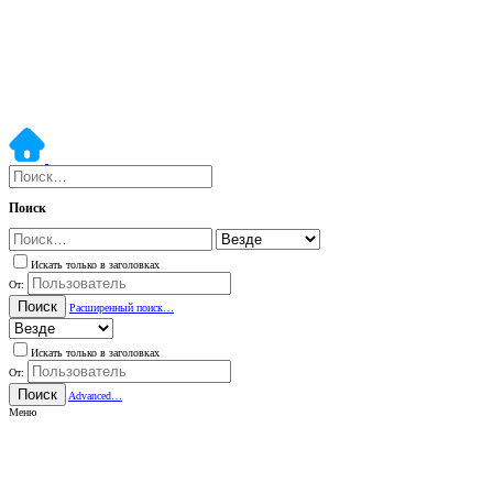
Поиск
Искать только в заголовках
От:
Поиск
Расширенный поиск…
Искать только в заголовках
От:
Поиск
Advanced…
Меню