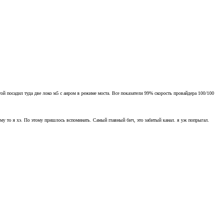
й посадил туда две локо м5 с аиром в режиме моста. Все показатели 99% скорость провайдера 100/100
чему то я хэ. По этому пришлось вспоминать. Самый главный бич, это забитый канал. я уж попрыгал.