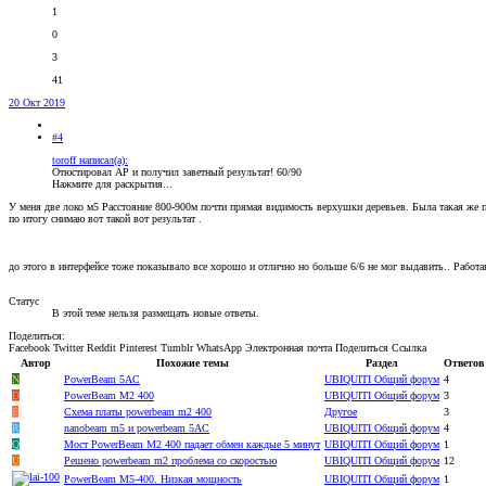
1
0
3
41
20 Окт 2019
#4
toroff написал(а):
Отюстировал АР и получил заветный результат! 60/90
Нажмите для раскрытия...
У меня две локо м5 Расстояние 800-900м почти прямая видимость верхушки деревьев. Была такая же пр
по итогу снимаю вот такой вот результат .
до этого в интерфейсе тоже показывало все хорошо и отлично но больше 6/6 не мог выдавить.. Работа
Статус
В этой теме нельзя размещать новые ответы.
Поделиться:
Facebook
Twitter
Reddit
Pinterest
Tumblr
WhatsApp
Электронная почта
Поделиться
Ссылка
Автор
Похожие темы
Раздел
Ответов
N
PowerBeam 5AC
UBIQUITI Общий форум
4
D
PowerBeam M2 400
UBIQUITI Общий форум
3
E
Cхема платы powerbeam m2 400
Другое
3
R
nanobeam m5 и powerbeam 5AC
UBIQUITI Общий форум
4
Q
Мост PowerBeam M2 400 падает обмен каждые 5 минут
UBIQUITI Общий форум
1
U
Решено
powerbeam m2 проблема со скоростью
UBIQUITI Общий форум
12
PowerBeam M5-400. Низкая мощность
UBIQUITI Общий форум
1