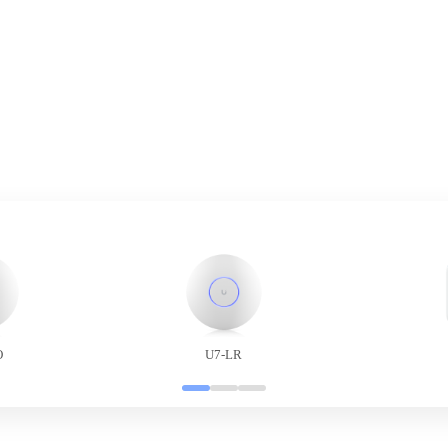
O
U7-LR