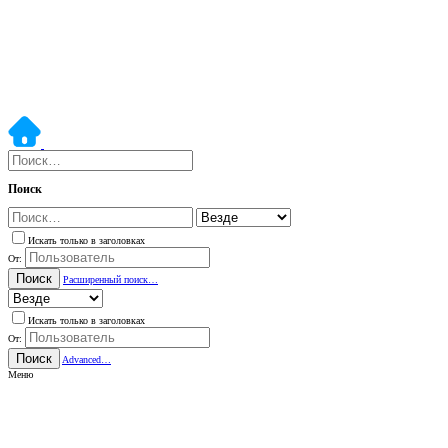
Поиск
Искать только в заголовках
От:
Поиск
Расширенный поиск…
Искать только в заголовках
От:
Поиск
Advanced…
Меню