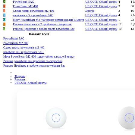
N
PowerBeam 5AC
UBIQUITI Общий форум
4
1 
D
PowerBeam M2 400
UBIQUITI Общий форум
3
30
E
Cхема платы powerbeam m2 400
Другое
3
16
R
nanobeam m5 и powerbeam 5AC
UBIQUITI Общий форум
4
2 
Q
Мост PowerBeam M2 400 падает обмен каждые 5 минут
UBIQUITI Общий форум
1
23
U
Решено
powerbeam m2 проблема со скоростью
UBIQUITI Общий форум
12
8 
S
Решено
Проблема в работе моста powerbeam 5ac
UBIQUITI Общий форум
10
13
Похожие темы
PowerBeam 5AC
PowerBeam M2 400
Cхема платы powerbeam m2 400
nanobeam m5 и powerbeam 5AC
Мост PowerBeam M2 400 падает обмен каждые 5 минут
Решено
powerbeam m2 проблема со скоростью
Решено
Проблема в работе моста powerbeam 5ac
Форумы
Разделы
UBIQUITI Общий форум