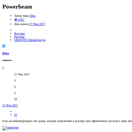
Powerbeam
Автор темы
Юрa
👁 2395
Дата начала
27 Фев 2017
Форумы
Разделы
UBIQUITI Общий форум
Ю
Юрa
новичок
27 Фев 2017
3
0
3
33
27 Фев 2017
#1
Есть powerbeam(раздает wifi дома), которая подключена к роутеру asus (физического доступа к нему нет