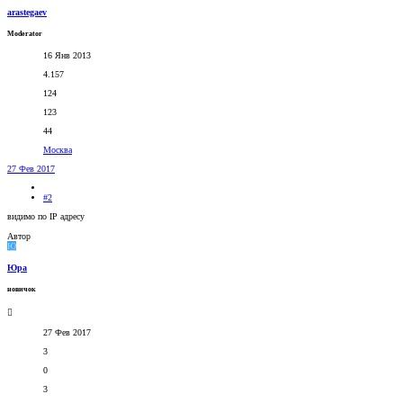
arastegaev
Moderator
16 Янв 2013
4.157
124
123
44
Москва
27 Фев 2017
#2
видимо по IP адресу
Автор
Ю
Юрa
новичок
27 Фев 2017
3
0
3