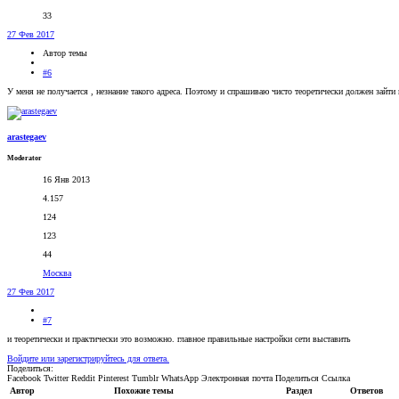
33
27 Фев 2017
Автор темы
#6
У меня не получается , незнание такого адреса. Поэтому и спрашиваю чисто теоретически должен зайти 
arastegaev
Moderator
16 Янв 2013
4.157
124
123
44
Москва
27 Фев 2017
#7
и теоретически и практически это возможно. главное правильные настройки сети выставить
Войдите или зарегистрируйтесь для ответа.
Поделиться:
Facebook
Twitter
Reddit
Pinterest
Tumblr
WhatsApp
Электронная почта
Поделиться
Ссылка
Автор
Похожие темы
Раздел
Ответов