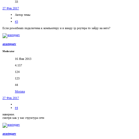
33
27 Фев 2017
Автор темы
#3
Если powerbeam подключена к компьютеру и я ввиду ip роутера то зайду на него?
arastegaev
Moderator
16 Янв 2013
4.157
124
123
44
Москва
27 Фев 2017
#4
наверное.
смотря как у вас структура сети
arastegaev