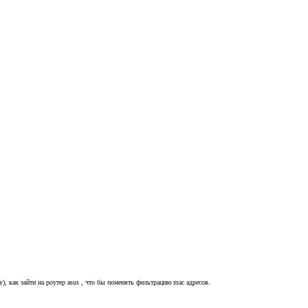
у), как зайти на роутер asus , что бы поменять фильтрацию mac адресов.