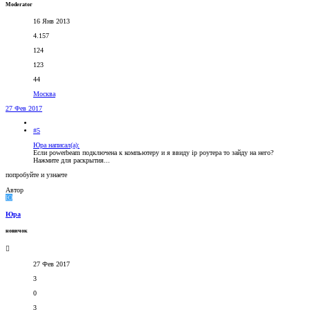
Moderator
16 Янв 2013
4.157
124
123
44
Москва
27 Фев 2017
#5
Юрa написал(а):
Если powerbeam подключена к компьютеру и я ввиду ip роутера то зайду на него?
Нажмите для раскрытия...
попробуйте и узнаете
Автор
Ю
Юрa
новичок
27 Фев 2017
3
0
3