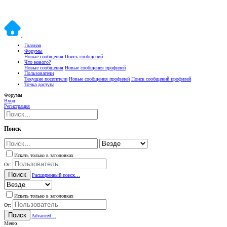
Главная
Форумы
Новые сообщения
Поиск сообщений
Что нового?
Новые сообщения
Новые сообщения профилей
Пользователи
Текущие посетители
Новые сообщения профилей
Поиск сообщений профилей
Точка доступа
Форумы
Вход
Регистрация
Поиск
Искать только в заголовках
От:
Поиск
Расширенный поиск…
Искать только в заголовках
От:
Поиск
Advanced…
Меню