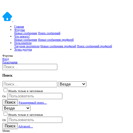
Главная
Форумы
Новые сообщения
Поиск сообщений
Что нового?
Новые сообщения
Новые сообщения профилей
Пользователи
Текущие посетители
Новые сообщения профилей
Поиск сообщений профилей
Точка доступа
Форумы
Вход
Регистрация
Поиск
Искать только в заголовках
От:
Поиск
Расширенный поиск…
Искать только в заголовках
От:
Поиск
Advanced…
Меню