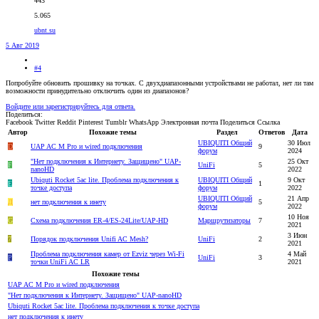
443
5.065
ubnt.su
5 Авг 2019
#4
Попробуйте обновить прошивку на точках. С двухдиапазонными устройствами не работал, нет ли там
возможности принудительно отключить один из диапазонов?
Войдите или зарегистрируйтесь для ответа.
Поделиться:
Facebook
Twitter
Reddit
Pinterest
Tumblr
WhatsApp
Электронная почта
Поделиться
Ссылка
Автор
Похожие темы
Раздел
Ответов
Дата
UBIQUITI Общий
30 Июл
D
UAP AC M Pro и wired подключения
9
форум
2024
"Нет подключения к Интернету. Защищено" UAP-
25 Окт
F
UniFi
5
nanoHD
2022
Ubiquti Rocket 5ac lite. Проблема подключения к
UBIQUITI Общий
9 Окт
E
1
точке доступа
форум
2022
UBIQUITI Общий
21 Апр
Д
нет подключения к инету
5
форум
2022
10 Ноя
G
Схема подключения ER-4/ES-24Lite/UAP-HD
Маршрутизаторы
7
2021
3 Июн
7
Порядок подключения Unifi AC Mesh?
UniFi
2
2021
Проблема подключения камер от Ezviz через Wi-Fi
4 Май
P
UniFi
3
точки UniFi AC LR
2021
Похожие темы
UAP AC M Pro и wired подключения
"Нет подключения к Интернету. Защищено" UAP-nanoHD
Ubiquti Rocket 5ac lite. Проблема подключения к точке доступа
нет подключения к инету