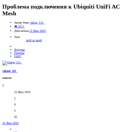
Проблема подключения к Ubiquiti UniFi AC
Mesh
Автор темы
viking_111_
👁 3212
Дата начала
22 Июл 2019
Теги
unifi ac mesh
Форумы
Разделы
UniFi
viking_111_
новичок
22 Июл 2019
2
0
3
42
22 Июл 2019