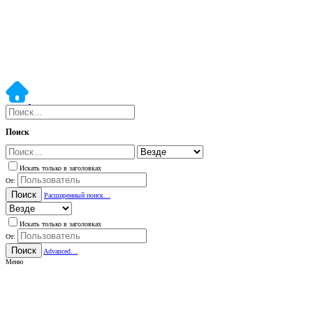
Поиск
Искать только в заголовках
От:
Поиск
Расширенный поиск…
Искать только в заголовках
От:
Поиск
Advanced…
Меню