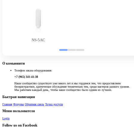
NS-5AC
О комьюнити
Телефон заказа оборудования:
+7 (965) 341-41-38
Наше сообщество существует уже много лет и мы гордимся тем, что предоставляем
беспристрастное, критическое обсуждение технических тем, среди мастеров разного уровня.
Мы работаем каждый день, чтобы наше сообщество было одним из лучших.
Быстрая навигация
Главная
Форумы
Обратная связь
Точка доступа
Меню пользователя
Login
Follow us on Facebook