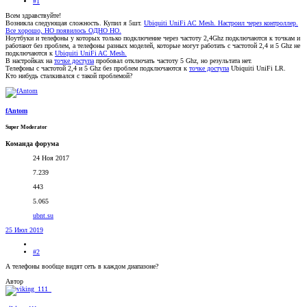
#1
Всем здравствуйте!
Возникла следующая сложность. Купил я 5шт.
Ubiquiti UniFi AC Mesh. Настроил через контроллер.
Все хорошо, НО появилось ОДНО НО.
Ноутбуки и телефоны у которых только подключение через частоту 2,4Ghz подключаются к точкам и
работают без проблем, а телефоны разных моделей, которые могут работать с частотой 2,4 и 5 Ghz не
подключаются к
Ubiquiti UniFi AC Mesh.
В настройках на
точке доступа
пробовал отключать частоту 5 Ghz, но результата нет.
Телефоны с частотой 2,4 и 5 Ghz без проблем подключаются к
точке доступа
Ubiquiti UniFi LR.
Кто нибудь сталкивался с такой проблемой?
fAntom
Super Moderator
Команда форума
24 Ноя 2017
7.239
443
5.065
ubnt.su
25 Июл 2019
#2
А телефоны вообще видят сеть в каждом диапазоне?
Автор