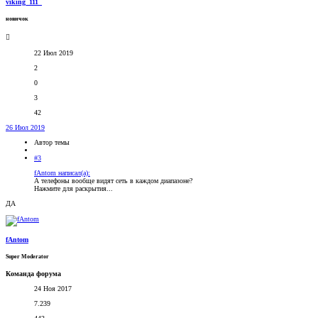
viking_111_
новичок
22 Июл 2019
2
0
3
42
26 Июл 2019
Автор темы
#3
fAntom написал(а):
А телефоны вообще видят сеть в каждом диапазоне?
Нажмите для раскрытия...
ДА
fAntom
Super Moderator
Команда форума
24 Ноя 2017
7.239