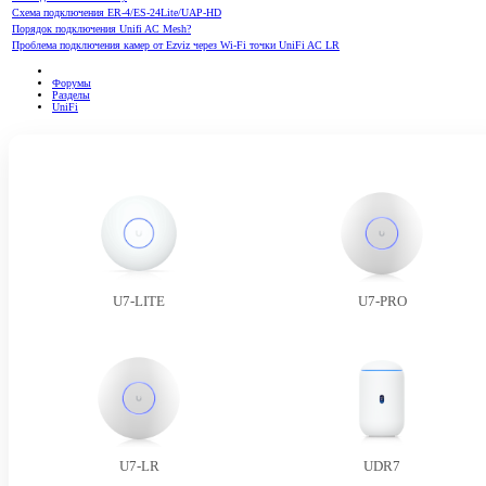
Схема подключения ER-4/ES-24Lite/UAP-HD
Порядок подключения Unifi AC Mesh?
Проблема подключения камер от Ezviz через Wi-Fi точки UniFi AC LR
Форумы
Разделы
UniFi
U7-LITE
U7-PRO
U7-LR
UDR7