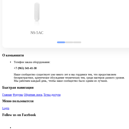
NS-5AC
О комьюнити
Телефон заказа оборудования:
+7 (965) 341-41-38
Наше сообщество существует уже много лет и мы гордимся тем, что предоставляем
беспристрастное, критическое обсуждение технических тем, среди мастеров разного уровня.
Мы работаем каждый день, чтобы наше сообщество было одним из лучших.
Быстрая навигация
Главная
Форумы
Обратная связь
Точка доступа
Меню пользователя
Login
Follow us on Facebook