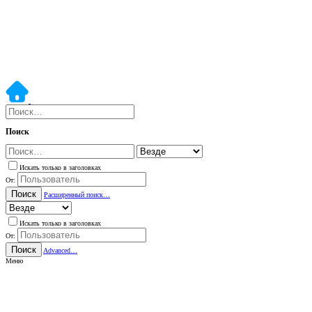
Поиск
Искать только в заголовках
От:
Поиск
Расширенный поиск…
Искать только в заголовках
От:
Поиск
Advanced…
Меню