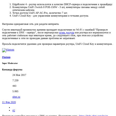
EdgeRouter 4 - роутер используется в качестве DHCP-сервера и подключения к провайдеру
Коммутаторы UniFi Switch 8 POE-150W - 3 шт, коммутаторы связаны между собой
оптическим кабелем.
Точки доступа UniFi AP-AC-Pro, количество 7 шт.
UniFi Cloud Key - для управления коммутаторами и точками доступа.
Настроена одноранговая сеть для раздачи интернета.
Спустя некоторый промежуток времени пропадает подключение по Wi-Fi с ошибкой "Проверьте
подключение к DNS - серверу", после перезагрузки
точек доступа
или роутера все нормализуется и
сеть работает стабильно еще некоторое время, до следующего сбоя, при этом все устройства
подключенные к сети по проводам данная проблема не затрагивает.
Просьба подключится удаленно для проверки параметров роутера, UniFi Cloud Key и коммутаторов.
fAntom
Super Moderator
Команда форума
24 Ноя 2017
7.239
443
5.065
ubnt.su
11 Фев 2020
#2
Проверьте настройки связанные с DNS на роутере. Посмотрите здесь:
https://help.ubnt.com/hc/en-