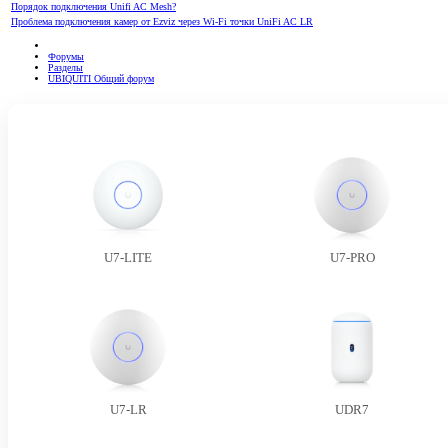
Порядок подключения Unifi AC Mesh?
Проблема подключения камер от Ezviz через Wi-Fi точки UniFi AC LR
Форумы
Разделы
UBIQUITI Общий форум
U7-LITE
U7-PRO
U7-LR
UDR7