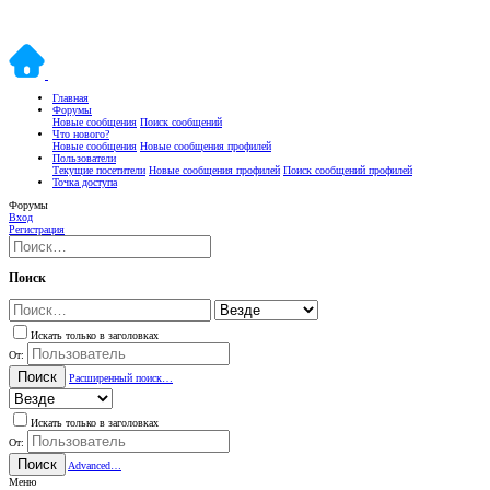
Главная
Форумы
Новые сообщения
Поиск сообщений
Что нового?
Новые сообщения
Новые сообщения профилей
Пользователи
Текущие посетители
Новые сообщения профилей
Поиск сообщений профилей
Точка доступа
Форумы
Вход
Регистрация
Поиск
Искать только в заголовках
От:
Поиск
Расширенный поиск…
Искать только в заголовках
От:
Поиск
Advanced…
Меню