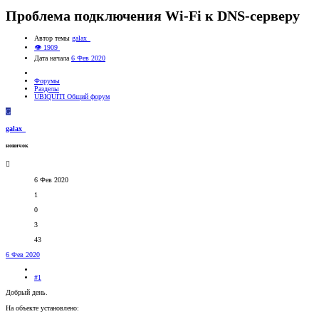
Проблема подключения Wi-Fi к DNS-серверу
Автор темы
galax_
👁 1909
Дата начала
6 Фев 2020
Форумы
Разделы
UBIQUITI Общий форум
G
galax_
новичок
6 Фев 2020
1
0
3
43
6 Фев 2020
#1
Добрый день.
На объекте установлено: