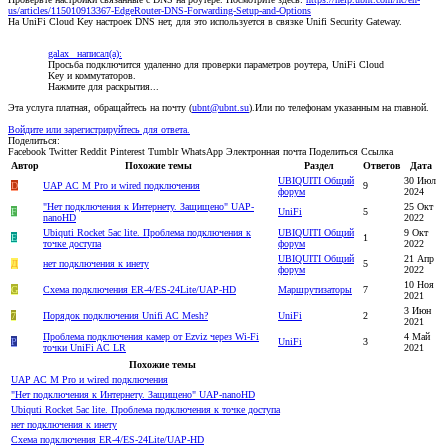
us/articles/115010913367-EdgeRouter-DNS-Forwarding-Setup-and-Options
На UniFi Cloud Key настроек DNS нет, для это используется в связке Unifi Security Gateway.
galax_ написал(а):
Просьба подключится удаленно для проверки параметров роутера, UniFi Cloud
Key и коммутаторов.
Нажмите для раскрытия...
Эта услуга платная, обращайтесь на почту (
ubnt@ubnt.su
).Или по телефонам указанным на главной.
Войдите или зарегистрируйтесь для ответа.
Поделиться:
Facebook
Twitter
Reddit
Pinterest
Tumblr
WhatsApp
Электронная почта
Поделиться
Ссылка
Автор
Похожие темы
Раздел
Ответов
Дата
UBIQUITI Общий
30 Июл
D
UAP AC M Pro и wired подключения
9
форум
2024
"Нет подключения к Интернету. Защищено" UAP-
25 Окт
F
UniFi
5
nanoHD
2022
Ubiquti Rocket 5ac lite. Проблема подключения к
UBIQUITI Общий
9 Окт
E
1
точке доступа
форум
2022
UBIQUITI Общий
21 Апр
Д
нет подключения к инету
5
форум
2022
10 Ноя
G
Схема подключения ER-4/ES-24Lite/UAP-HD
Маршрутизаторы
7
2021
3 Июн
7
Порядок подключения Unifi AC Mesh?
UniFi
2
2021
Проблема подключения камер от Ezviz через Wi-Fi
4 Май
P
UniFi
3
точки UniFi AC LR
2021
Похожие темы
UAP AC M Pro и wired подключения
"Нет подключения к Интернету. Защищено" UAP-nanoHD
Ubiquti Rocket 5ac lite. Проблема подключения к точке доступа
нет подключения к инету
Схема подключения ER-4/ES-24Lite/UAP-HD