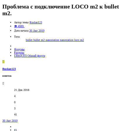
Проблема с подключение LOCO m2 к bullet
m2.
Автор темы
Ruslan123
👁 4989
Дата начала
30 Авг 2019
Теги
bullet
bullet m2
nanostation
nanostation loco m2
Форумы
Разделы
UBIQUITI Общий форум
R
Ruslan123
новичок
21 Дек 2018
4
0
3
41
30 Авг 2019
#1