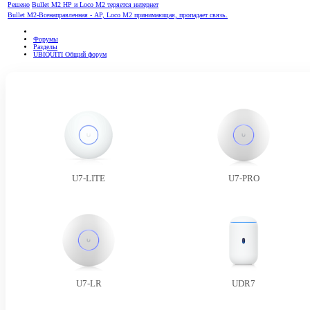
Решено
Bullet M2 HP и Loco M2 теряется интернет
Bullet M2-Всенаправленная - AP, Loco M2 принимающая, пропадает связь.
Форумы
Разделы
UBIQUITI Общий форум
U7-LITE
U7-PRO
U7-LR
UDR7