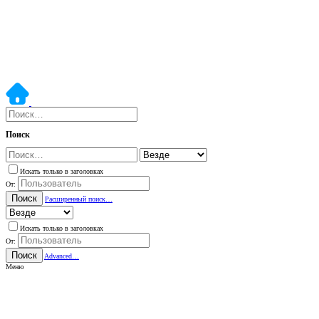
Поиск
Искать только в заголовках
От:
Поиск
Расширенный поиск…
Искать только в заголовках
От:
Поиск
Advanced…
Меню