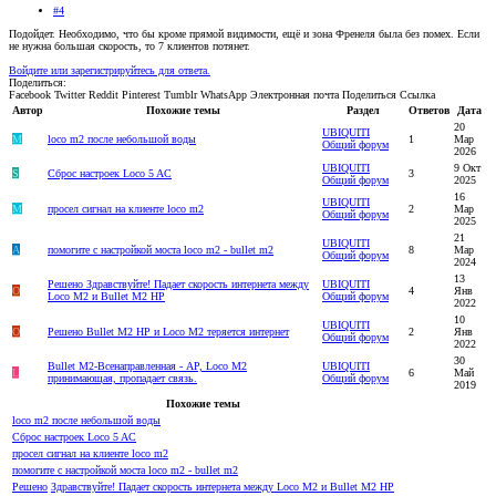
#4
Подойдет. Необходимо, что бы кроме прямой видимости, ещё и зона Френеля была без помех. Если
не нужна большая скорость, то 7 клиентов потянет.
Войдите или зарегистрируйтесь для ответа.
Поделиться:
Facebook
Twitter
Reddit
Pinterest
Tumblr
WhatsApp
Электронная почта
Поделиться
Ссылка
Автор
Похожие темы
Раздел
Ответов
Дата
20
UBIQUITI
M
loco m2 после небольшой воды
1
Мар
Общий форум
2026
UBIQUITI
9 Окт
S
Сброс настроек Loco 5 AC
3
Общий форум
2025
16
UBIQUITI
M
просел сигнал на клиенте loco m2
2
Мар
Общий форум
2025
21
UBIQUITI
A
помогите с настройкой моста loco m2 - bullet m2
8
Мар
Общий форум
2024
13
Решено
Здравствуйте! Падает скорость интернета между
UBIQUITI
О
4
Янв
Loco M2 и Bullet M2 HP
Общий форум
2022
10
UBIQUITI
О
Решено
Bullet M2 HP и Loco M2 теряется интернет
2
Янв
Общий форум
2022
30
Bullet M2-Всенаправленная - AP, Loco M2
UBIQUITI
L
6
Май
принимающая, пропадает связь.
Общий форум
2019
Похожие темы
loco m2 после небольшой воды
Сброс настроек Loco 5 AC
просел сигнал на клиенте loco m2
помогите с настройкой моста loco m2 - bullet m2
Решено
Здравствуйте! Падает скорость интернета между Loco M2 и Bullet M2 HP