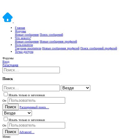
Главная
Форумы
Новые сообщения
Поиск сообщений
Что нового?
Новые сообщения
Новые сообщения профилей
Пользователи
Текущие посетители
Новые сообщения профилей
Поиск сообщений профилей
Точка доступа
Форумы
Вход
Регистрация
Поиск
Искать только в заголовках
От:
Поиск
Расширенный поиск…
Искать только в заголовках
От:
Поиск
Advanced…
Меню