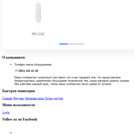
NS-5AC
О комьюнити
Телефон заказа оборудования:
+7 (965) 341-41-38
Наше сообщество существует уже много лет и мы гордимся тем, что предоставляем
беспристрастное, критическое обсуждение технических тем, среди мастеров разного уровня.
Мы работаем каждый день, чтобы наше сообщество было одним из лучших.
Быстрая навигация
Главная
Форумы
Обратная связь
Точка доступа
Меню пользователя
Login
Follow us on Facebook