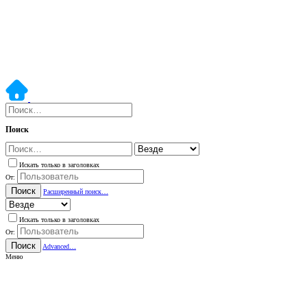
Поиск
Искать только в заголовках
От:
Поиск
Расширенный поиск…
Искать только в заголовках
От:
Поиск
Advanced…
Меню