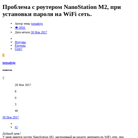
Проблема с роутером NanoStation M2, при
установки пароля на WiFi сеть.
Автор темы
tornadojo
👁 3050
Дата начала
30 Ноя 2017
Форумы
Разделы
UniFi
T
tornadojo
новичок
28 Ноя 2017
8
0
3
40
30 Ноя 2017
#1
Добрый день!
У меня имеется роутер NanoStation M2, настроенный на раздачу интернета по WIFi сети, при