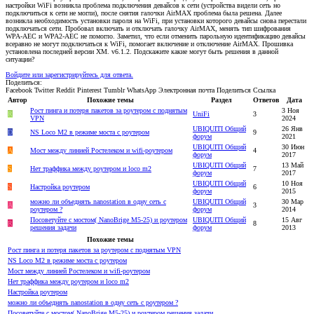
настройки WiFi возникла проблема подключения девайсов к сети (устройства видели сеть но
подключиться к сети не могли), после снятия галочки AirMAX проблема была решена. Далее
возникла необходимость установки пароля на WiFi, при установки которого девайсы снова перестали
подключаться сети. Пробовал включать и отключать галочку AirMAX, менять тип шифрования
WPA-AEC и WPA2-AEC не помогло. Заметил, что если отменить парольную идентификацию девайсы
всеравно не могут подключаться к WiFi, помогает включение и отключение AirMAX. Прошивка
установлена последней версии XM. v6.1.2. Подскажите какие могут быть решения в данной
ситуации?
Войдите или зарегистрируйтесь для ответа.
Поделиться:
Facebook
Twitter
Reddit
Pinterest
Tumblr
WhatsApp
Электронная почта
Поделиться
Ссылка
Автор
Похожие темы
Раздел
Ответов
Дата
Рост пинга и потеря пакетов за роутером с поднятым
3 Ноя
R
UniFi
3
VPN
2024
UBIQUITI Общий
26 Янв
D
NS Loco M2 в режиме моста с роутером
9
форум
2021
UBIQUITI Общий
30 Июн
A
Мост между линией Ростелеком и wifi-роутером
4
форум
2017
UBIQUITI Общий
13 Май
S
Нет траффика между роутером и loco m2
7
форум
2017
UBIQUITI Общий
10 Ноя
S
Настройка роутером
6
форум
2015
можно ли объеднять nanostation в одну сеть с
UBIQUITI Общий
30 Мар
A
3
роутером ?
форум
2014
Посоветуйте с мостом( NanoBrige M5-25) и роутером
UBIQUITI Общий
15 Авг
R
8
решения задачи
форум
2013
Похожие темы
Рост пинга и потеря пакетов за роутером с поднятым VPN
NS Loco M2 в режиме моста с роутером
Мост между линией Ростелеком и wifi-роутером
Нет траффика между роутером и loco m2
Настройка роутером
можно ли объеднять nanostation в одну сеть с роутером ?
Посоветуйте с мостом( NanoBrige M5-25) и роутером решения задачи