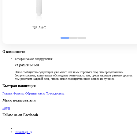
NS-5AC
О комьюнити
Телефон заказа оборудования:
+7 (965) 341-41-38
Наше сообщество существует уже много лет и мы гордимся тем, что предоставляем
беспристрастное, критическое обсуждение технических тем, среди мастеров разного уровня.
Мы работаем каждый день, чтобы наше сообщество было одним из лучших.
Быстрая навигация
Главная
Форумы
Обратная связь
Точка доступа
Меню пользователя
Login
Follow us on Facebook
Russian (RU)