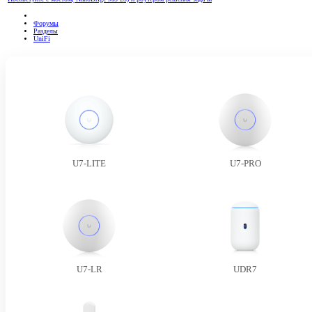
Форумы
Разделы
UniFi
U7-LITE
U7-PRO
U7-LR
UDR7