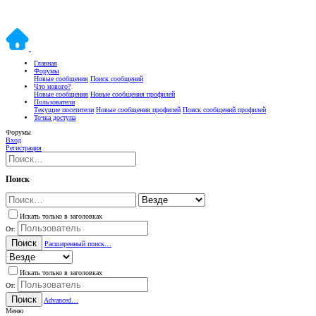
Главная
Форумы
Новые сообщения
Поиск сообщений
Что нового?
Новые сообщения
Новые сообщения профилей
Пользователи
Текущие посетители
Новые сообщения профилей
Поиск сообщений профилей
Точка доступа
Форумы
Вход
Регистрация
Поиск
Искать только в заголовках
От:
Поиск
Расширенный поиск…
Искать только в заголовках
От:
Поиск
Advanced…
Меню