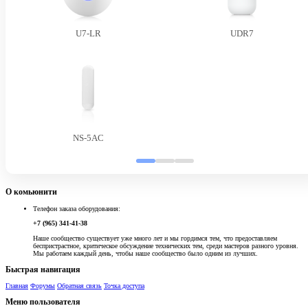
U7-LR
UDR7
NS-5AC
О комьюнити
Телефон заказа оборудования:
+7 (965) 341-41-38
Наше сообщество существует уже много лет и мы гордимся тем, что предоставляем
беспристрастное, критическое обсуждение технических тем, среди мастеров разного уровня.
Мы работаем каждый день, чтобы наше сообщество было одним из лучших.
Быстрая навигация
Главная
Форумы
Обратная связь
Точка доступа
Меню пользователя