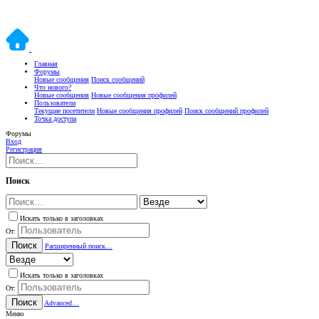
Главная
Форумы
Новые сообщения
Поиск сообщений
Что нового?
Новые сообщения
Новые сообщения профилей
Пользователи
Текущие посетители
Новые сообщения профилей
Поиск сообщений профилей
Точка доступа
Форумы
Вход
Регистрация
Поиск
Искать только в заголовках
От:
Поиск
Расширенный поиск…
Искать только в заголовках
От:
Поиск
Advanced…
Меню