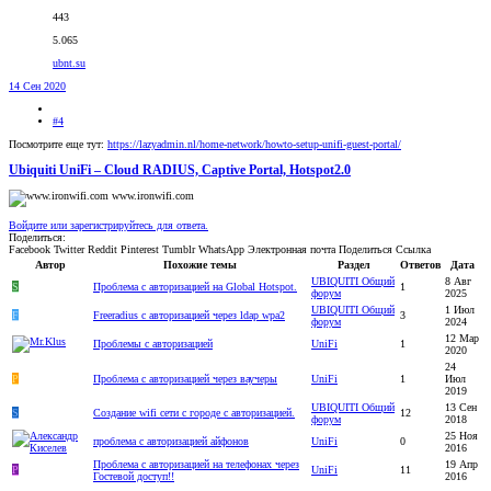
443
5.065
ubnt.su
14 Сен 2020
#4
Посмотрите еще тут:
https://lazyadmin.nl/home-network/howto-setup-unifi-guest-portal/
Ubiquiti UniFi – Cloud RADIUS, Captive Portal, Hotspot2.0
www.ironwifi.com
Войдите или зарегистрируйтесь для ответа.
Поделиться:
Facebook
Twitter
Reddit
Pinterest
Tumblr
WhatsApp
Электронная почта
Поделиться
Ссылка
Автор
Похожие темы
Раздел
Ответов
Дата
UBIQUITI Общий
8 Авг
S
Проблема с авторизацией на Global Hotspot.
1
форум
2025
UBIQUITI Общий
1 Июл
F
Freeradius c авторизацией через ldap wpa2
3
форум
2024
12 Мар
Проблемы с авторизацией
UniFi
1
2020
24
P
Проблема с авторизацией через ваучеры
UniFi
1
Июл
2019
UBIQUITI Общий
13 Сен
S
Создание wifi сети с городе с авторизацией.
12
форум
2018
25 Ноя
проблема с авторизацией айфонов
UniFi
0
2016
Проблема с авторизацией на телефонах через
19 Апр
P
UniFi
11
Гостевой доступ!!
2016