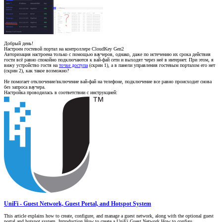
Добрый день!
Настроен гостевой портал на контроллере CloudKey Gen2
Авторизация настроена только с помощью ваучеров, однако, даже по истечению их срока действия
гости всё равно спокойно подключаются к вай-фай сети и выходят через неё в интернет. При этом, я
вижу устройство гостя на
точке доступа
(скрин 1), а в панели управления гостевым порталом его нет
(скрин 2), как такое возможно?
Не помогает отключение/включение вай-фай на телефоне, подключение все равно происходит снова
без запроса ваучера.
Настройка проводилась в соответствии с инструкцией:
UniFi - Guest Network, Guest Portal, and Hotspot System
This article explains how to create, configure, and manage a guest network, along with the optional guest
portal and hotspot system. Introduction How to create a UniFi Guest Network How to configu...