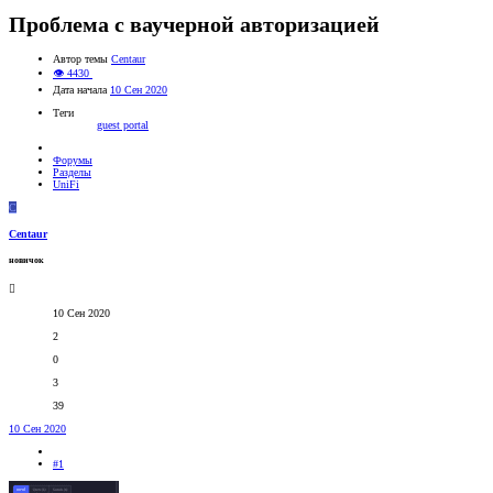
Проблема с ваучерной авторизацией
Автор темы
Centaur
👁 4430
Дата начала
10 Сен 2020
Теги
guest portal
Форумы
Разделы
UniFi
C
Centaur
новичок
10 Сен 2020
2
0
3
39
10 Сен 2020
#1