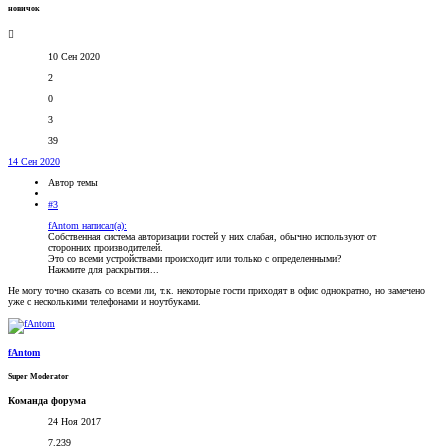
новичок
10 Сен 2020
2
0
3
39
14 Сен 2020
Автор темы
#3
fAntom написал(а):
Собственная система авторизации гостей у них слабая, обычно используют от
сторонних производителей.
Это со всеми устройствами происходит или только с определенными?
Нажмите для раскрытия...
Не могу точно сказать со всеми ли, т.к. некоторые гости приходят в офис однократно, но замечено
уже с несколькими телефонами и ноутбуками.
fAntom
Super Moderator
Команда форума
24 Ноя 2017
7.239