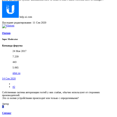
help.ui.com
Последнее редактирование:
11 Сен 2020
fAntom
Super Moderator
Команда форума
24 Ноя 2017
7.239
443
5.065
ubnt.su
14 Сен 2020
#2
Собственная система авторизации гостей у них слабая, обычно используют от сторонних
производителей.
Это со всеми устройствами происходит или только с определенными?
Автор
C
Centaur