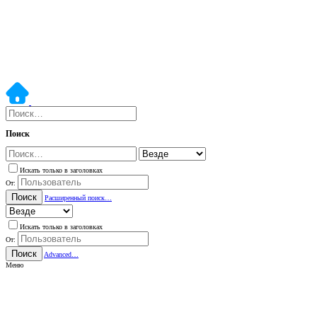
Поиск
Искать только в заголовках
От:
Поиск
Расширенный поиск…
Искать только в заголовках
От:
Поиск
Advanced…
Меню