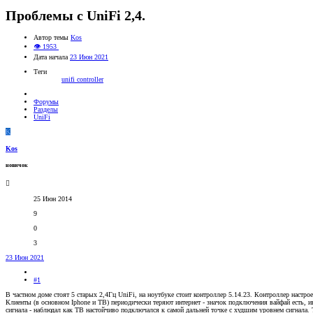
Проблемы с UniFi 2,4.
Автор темы
Kos
👁 1953
Дата начала
23 Июн 2021
Теги
unifi controller
Форумы
Разделы
UniFi
K
Kos
новичок
25 Июн 2014
9
0
3
23 Июн 2021
#1
В частном доме стоят 5 старых 2,4Гц UniFi, на ноутбуке стоит контроллер 5.14.23. Контроллер настро
Клиенты (в основном Iphone и ТВ) периодически теряют интернет - значок подключения вайфай есть, 
сигнала - наблюдал как ТВ настойчиво подключался к самой дальней точке с худшим уровнем сигнала.