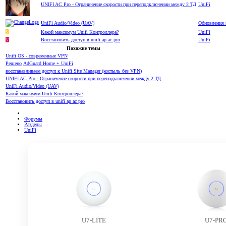
UNIFI AC Pro - Ограничение скорости при переподключении между 2 ТД
UniFi
UniFi Audio/Video (UAV)
Обновления 
S
Какой максимум Unifi Контроллера?
UniFi
V
Восстановить доступ в unifi ap ac pro
UniFi
Похожие темы
Unifi OS - современные VPN
Решено
AdGuard Home + UniFi
восстанавливаем доступ к Unifi Site Manager (костыль без VPN)
UNIFI AC Pro - Ограничение скорости при переподключении между 2 ТД
UniFi Audio/Video (UAV)
Какой максимум Unifi Контроллера?
Восстановить доступ в unifi ap ac pro
Форумы
Разделы
UniFi
U7-LITE
U7-PR