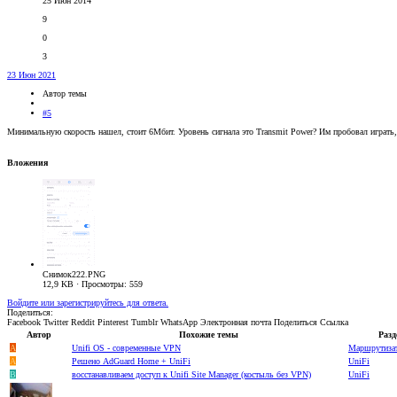
25 Июн 2014
9
0
3
23 Июн 2021
Автор темы
#5
Минимальную скорость нашел, стоит 6Мбит. Уровень сигнала это Transmit Power? Им пробовал играть,
Вложения
Снимок222.PNG
12,9 KB · Просмотры: 559
Войдите или зарегистрируйтесь для ответа.
Поделиться:
Facebook
Twitter
Reddit
Pinterest
Tumblr
WhatsApp
Электронная почта
Поделиться
Ссылка
Автор
Похожие темы
Разд
A
Unifi OS - современные VPN
Маршрутиза
A
Решено
AdGuard Home + UniFi
UniFi
B
восстанавливаем доступ к Unifi Site Manager (костыль без VPN)
UniFi