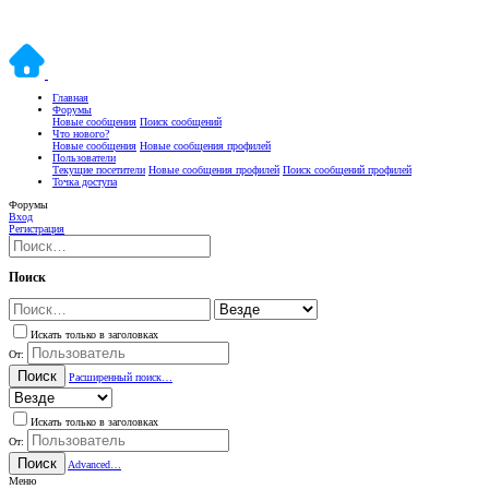
Главная
Форумы
Новые сообщения
Поиск сообщений
Что нового?
Новые сообщения
Новые сообщения профилей
Пользователи
Текущие посетители
Новые сообщения профилей
Поиск сообщений профилей
Точка доступа
Форумы
Вход
Регистрация
Поиск
Искать только в заголовках
От:
Поиск
Расширенный поиск…
Искать только в заголовках
От:
Поиск
Advanced…
Меню