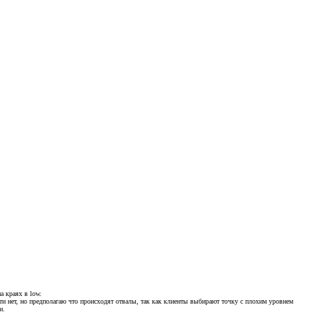
а краях в low.
ти нет, но предполагаю что происходят отвалы, так как клиенты выбирают точку с плохим уровнем
и.