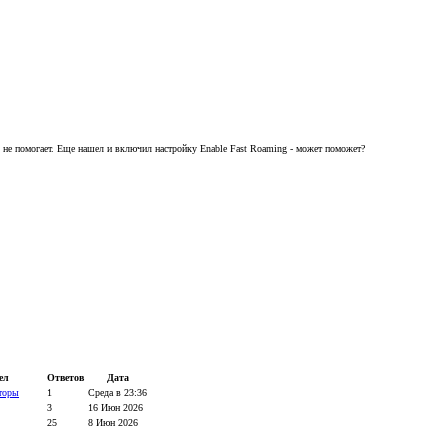
 не помогает. Еще нашел и включил настройку Enable Fast Roaming - может поможет?
ел
Ответов
Дата
торы
1
Среда в 23:36
3
16 Июн 2026
25
8 Июн 2026