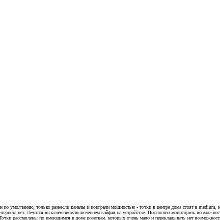
ен по умолчанию, только разнесли каналы и поиграли мощностью - точки в центре дома стоят в medium, н
интернета нет. Лечится выключением/включением вайфая на устройстве. Постоянно мониторить возможнос
 Точки расставлены по имеющимся в доме розеткам, которых очень мало и перекладывать нет возможност