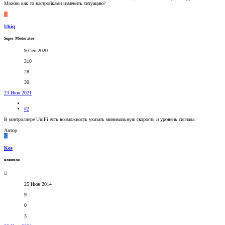
Можно как то настройками изменить ситуацию?
U
Ubiq
Super Moderator
9 Сен 2020
310
28
30
23 Июн 2021
#2
В контроллере UniFi есть возможность указать минимальную скорость и уровень сигнала.
Автор
K
Kos
новичок
25 Июн 2014
9
0
3