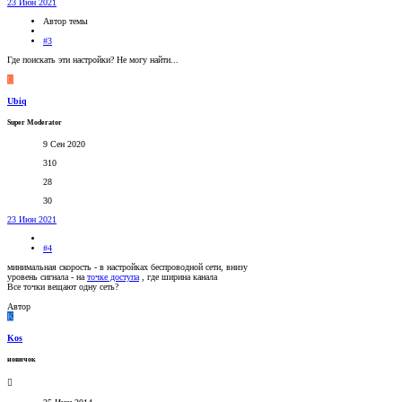
23 Июн 2021
Автор темы
#3
Где поискать эти настройки? Не могу найти...
U
Ubiq
Super Moderator
9 Сен 2020
310
28
30
23 Июн 2021
#4
минимальная скорость - в настройках беспроводной сети, внизу
уровень сигнала - на
точке доступа
, где ширина канала
Все точки вещают одну сеть?
Автор
K
Kos
новичок