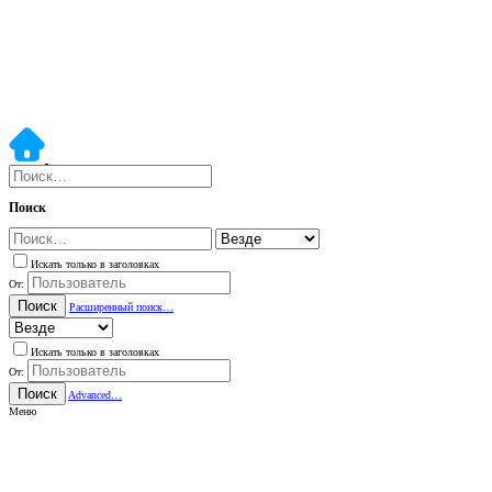
Поиск
Искать только в заголовках
От:
Поиск
Расширенный поиск…
Искать только в заголовках
От:
Поиск
Advanced…
Меню