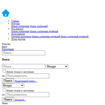
Главная
Форумы
Новые сообщения
Поиск сообщений
Что нового?
Новые сообщения
Новые сообщения профилей
Пользователи
Текущие посетители
Новые сообщения профилей
Поиск сообщений профилей
Точка доступа
Форумы
Вход
Регистрация
Поиск
Искать только в заголовках
От:
Поиск
Расширенный поиск…
Искать только в заголовках
От:
Поиск
Advanced…
Меню