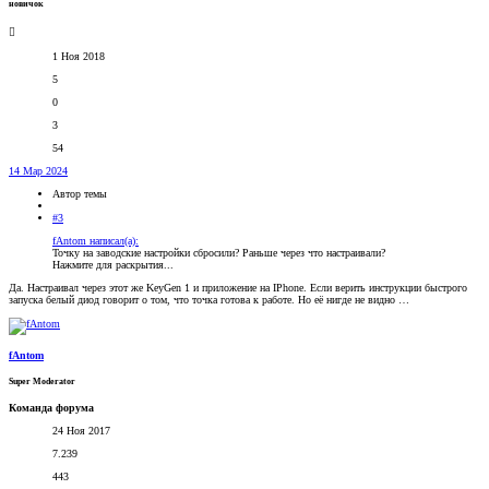
новичок
1 Ноя 2018
5
0
3
54
14 Мар 2024
Автор темы
#3
fAntom написал(а):
Точку на заводские настройки сбросили? Раньше через что настраивали?
Нажмите для раскрытия...
Да. Настраивал через этот же KeyGen 1 и приложение на IPhone. Если верить инструкции быстрого
запуска белый диод говорит о том, что точка готова к работе. Но её нигде не видно …
fAntom
Super Moderator
Команда форума
24 Ноя 2017
7.239
443