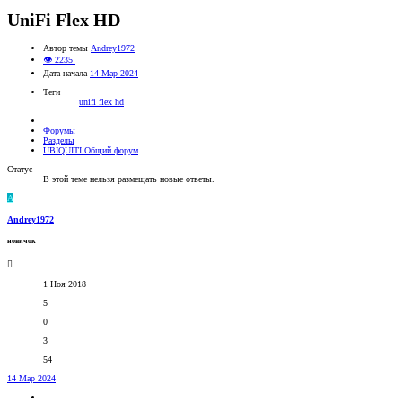
UniFi Flex HD
Автор темы
Andrey1972
👁 2235
Дата начала
14 Мар 2024
Теги
unifi flex hd
Форумы
Разделы
UBIQUITI Общий форум
Статус
В этой теме нельзя размещать новые ответы.
A
Andrey1972
новичок
1 Ноя 2018
5
0
3
54
14 Мар 2024