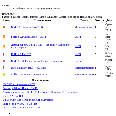
Статус
В этой теме нельзя размещать новые ответы.
Поделиться:
Facebook
Twitter
Reddit
Pinterest
Tumblr
WhatsApp
Электронная почта
Поделиться
Ссылка
Автор
Похожие темы
Раздел
Ответов
Дата
Среда
A
Unifi OS - современные VPN
Маршрутизаторы
1
в
23:36
16
A
Решено
AdGuard Home + UniFi
UniFi
3
Июн
2026
10
Домашняя сеть UniFi 6 Plus + flex mini + Edgerouter
Я
UniFi
4
Мар
POE настройка
2024
3 Июн
S
UniFi AP Flex HD
UniFi
5
2022
9 Июн
A
UniFi Swith Flex 5 Poe проблемы с адаптацией
UniFi
6
2021
9 Дек
S
unifi cloud key gen2+ и G3 Flex
Видеонаблюдение
1
2019
17 Окт
D
Файлы записи unifi video +G3 flex
Видеонаблюдение
1
2019
Похожие темы
Unifi OS - современные VPN
Решено
AdGuard Home + UniFi
Домашняя сеть UniFi 6 Plus + flex mini + Edgerouter POE настройка
UniFi AP Flex HD
UniFi Swith Flex 5 Poe проблемы с адаптацией
unifi cloud key gen2+ и G3 Flex
Файлы записи unifi video +G3 flex