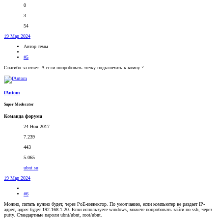
0
3
54
19 Мар 2024
Автор темы
#5
Спасибо за ответ. А если попробовать точку подключить к компу ?
fAntom
Super Moderator
Команда форума
24 Ноя 2017
7.239
443
5.065
ubnt.su
19 Мар 2024
#6
Можно, питать нужно будет, через PoE-инжектор. По умолчанию, если компьютер не раздает IP-
адрес, адрес будет 192.168.1.20. Если используете windows, можете попробовать зайти по ssh, через
putty. Стандартные пароли ubnt/ubnt, root/ubnt.