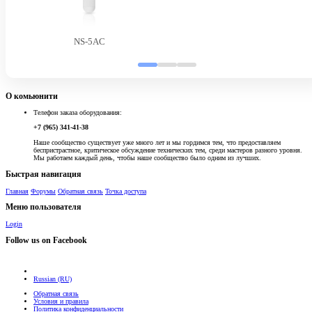
NS-5AC
О комьюнити
Телефон заказа оборудования:
+7 (965) 341-41-38
Наше сообщество существует уже много лет и мы гордимся тем, что предоставляем
беспристрастное, критическое обсуждение технических тем, среди мастеров разного уровня.
Мы работаем каждый день, чтобы наше сообщество было одним из лучших.
Быстрая навигация
Главная
Форумы
Обратная связь
Точка доступа
Меню пользователя
Login
Follow us on Facebook
Russian (RU)
Обратная связь
Условия и правила
Политика конфиденциальности