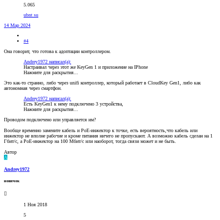
5.065
ubnt.su
14 Мар 2024
#4
Она говорит, что готова к адоптации контроллером.
Andrey1972 написал(а):
Настраивал через этот же KeyGen 1 и приложение на IPhone
Нажмите для раскрытия...
Это как-то странно, либо через unifi контроллер, который работает в CloudKey Gen1, либо как
автономная через смартфон.
Andrey1972 написал(а):
Есть KeyGen1 к нему подключено 3 устройства,
Нажмите для раскрытия...
Проводом подключено или управляется им?
Вообще временно замените кабель и PoE-инжектор к точке, есть вероятность,что кабель или
инжектор не вполне рабочие и кроме питания ничего не пропускают. А возможно кабель сделан на 1
Гбит/с, а PoE-инжектор на 100 Мбит/с или наоборот, тогда связи может и не быть.
Автор
A
Andrey1972
новичок
1 Ноя 2018
5