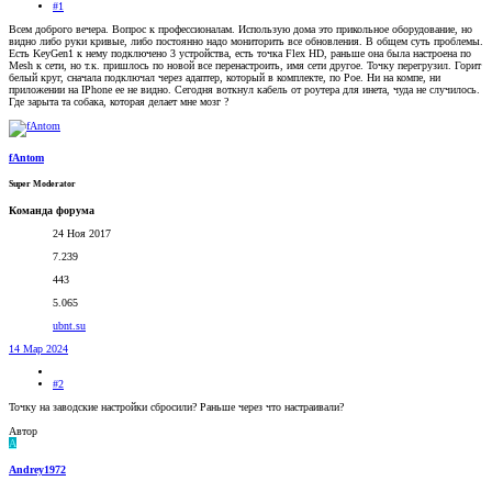
#1
Всем доброго вечера. Вопрос к профессионалам. Использую дома это прикольное оборудование, но
видно либо руки кривые, либо постоянно надо мониторить все обновления. В общем суть проблемы.
Есть KeyGen1 к нему подключено 3 устройства, есть точка Flex HD, раньше она была настроена по
Mesh к сети, но т.к. пришлось по новой все перенастроить, имя сети другое. Точку перегрузил. Горит
белый круг, сначала подключал через адаптер, который в комплекте, по Poe. Ни на компе, ни
приложении на IPhone ее не видно. Сегодня воткнул кабель от роутера для инета, чуда не случилось.
Где зарыта та собака, которая делает мне мозг ?
fAntom
Super Moderator
Команда форума
24 Ноя 2017
7.239
443
5.065
ubnt.su
14 Мар 2024
#2
Точку на заводские настройки сбросили? Раньше через что настраивали?
Автор
A
Andrey1972