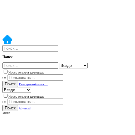
Поиск
Искать только в заголовках
От:
Поиск
Расширенный поиск…
Искать только в заголовках
От:
Поиск
Advanced…
Меню