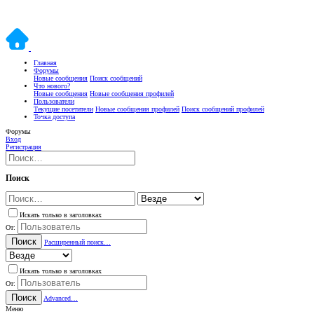
Главная
Форумы
Новые сообщения
Поиск сообщений
Что нового?
Новые сообщения
Новые сообщения профилей
Пользователи
Текущие посетители
Новые сообщения профилей
Поиск сообщений профилей
Точка доступа
Форумы
Вход
Регистрация
Поиск
Искать только в заголовках
От:
Поиск
Расширенный поиск…
Искать только в заголовках
От:
Поиск
Advanced…
Меню