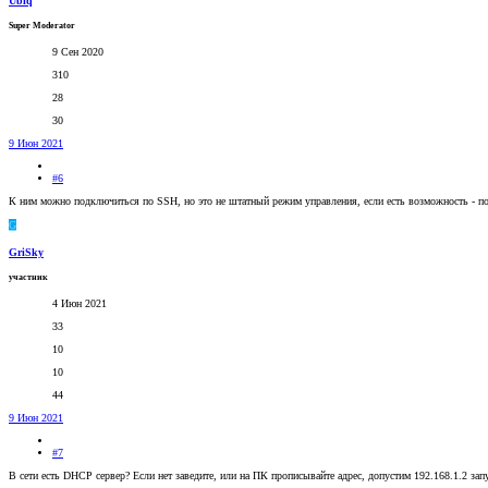
Ubiq
Super Moderator
9 Сен 2020
310
28
30
9 Июн 2021
#6
К ним можно подключиться по SSH, но это не штатный режим управления, если есть возможность - по
G
GriSky
участник
4 Июн 2021
33
10
10
44
9 Июн 2021
#7
В сети есть DHCP сервер? Если нет заведите, или на ПК прописывайте адрес, допустим 192.168.1.2 зап