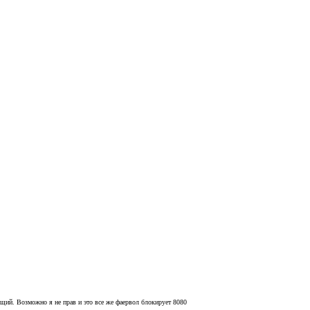
ующий. Возможно я не прав и это все же фаервол блокирует 8080