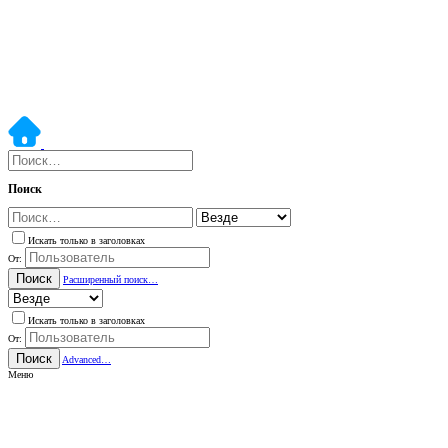
Поиск
Искать только в заголовках
От:
Поиск
Расширенный поиск…
Искать только в заголовках
От:
Поиск
Advanced…
Меню