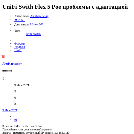
UniFi Swith Flex 5 Poe проблемы с адаптацией
Автор темы
AlexKaplevsky
👁 2962
Дата начала
9 Июн 2021
Теги
unifi switch
Форумы
Разделы
UniFi
A
AlexKaplevsky
новичок
9 Июн 2021
3
0
3
9 Июн 2021
#1
3 свича UniFi Swith Flex 5 Poe
Простейшая сеть для видеонаблюдения.
Задача - поменять встроенный IP адрес (192.168.1.20)