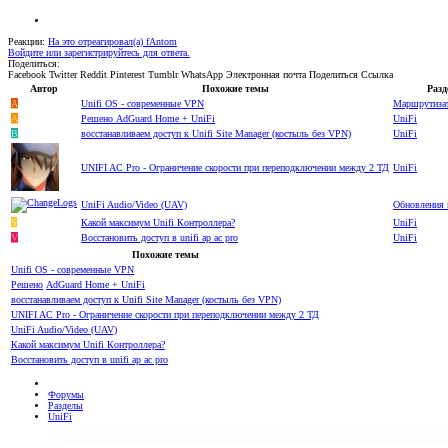
Реакции:
На это отреагировал(а)
fAntom
Войдите или зарегистрируйтесь для ответа.
Поделиться:
Facebook
Twitter
Reddit
Pinterest
Tumblr
WhatsApp
Электронная почта
Поделиться
Ссылка
Автор
Похожие темы
Разд
A
Unifi OS - современные VPN
Маршрутиза
A
Решено
AdGuard Home + UniFi
UniFi
B
восстанавливаем доступ к Unifi Site Manager (костыль без VPN)
UniFi
UNIFI AC Pro - Ограничение скорости при переподключении между 2 ТД
UniFi
UniFi Audio/Video (UAV)
Обновления 
S
Какой максимум Unifi Контроллера?
UniFi
V
Восстановить доступ в unifi ap ac pro
UniFi
Похожие темы
Unifi OS - современные VPN
Решено
AdGuard Home + UniFi
восстанавливаем доступ к Unifi Site Manager (костыль без VPN)
UNIFI AC Pro - Ограничение скорости при переподключении между 2 ТД
UniFi Audio/Video (UAV)
Какой максимум Unifi Контроллера?
Восстановить доступ в unifi ap ac pro
Форумы
Разделы
UniFi