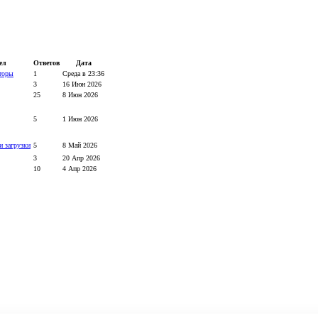
ел
Ответов
Дата
торы
1
Среда в 23:36
3
16 Июн 2026
25
8 Июн 2026
5
1 Июн 2026
и загрузки
5
8 Май 2026
3
20 Апр 2026
10
4 Апр 2026