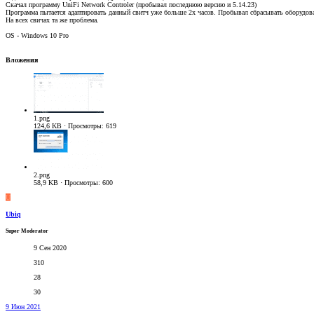
Скачал программу UniFi Network Controler (пробывал последнюю версию и 5.14.23)
Программа пытается адаптировать данный свитч уже больше 2х часов. Пробывал сбрасывать оборудова
На всех свичах та же проблема.
OS - Windows 10 Pro
Вложения
1.png
124,6 KB · Просмотры: 619
2.png
58,9 KB · Просмотры: 600
U
Ubiq
Super Moderator
9 Сен 2020
310
28
30
9 Июн 2021