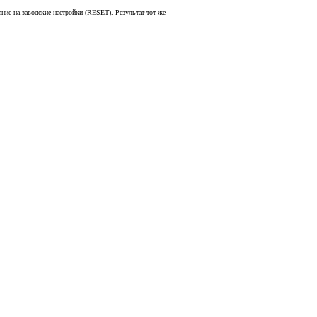
ние на заводские настройки (RESET). Результат тот же