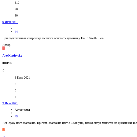
310
28
30
9 Июн 2021
#4
При подключении контроллер пытается обновить прошивку UniFi Swith Flex?
Автор
A
AlexKaplevsky
новичок
9 Июн 2021
3
0
3
9 Июн 2021
Автор темы
#5
Нет, сразу идет адаптация. Причем, адаптация идет 2-3 минуты, потом статус меняется на дисконнект и 
U