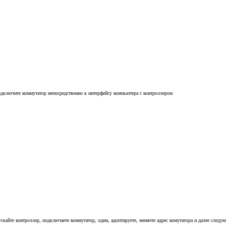
дключите коммутатор непосредственно к интерфейсу компьютера с контроллером
ускайте контроллер, подключаете коммутатор, один, адоптируете, меняете адрес комутатора и далее след