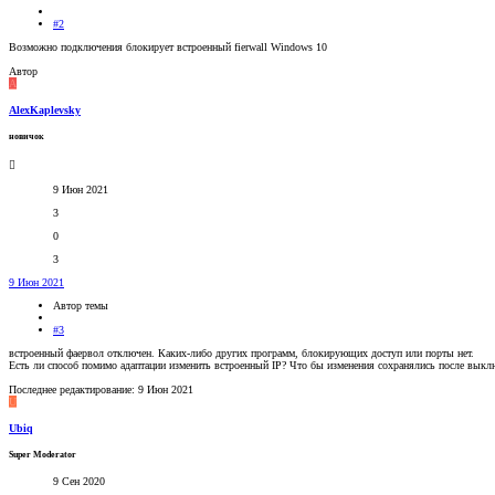
#2
Возможно подключения блокирует встроенный fierwall Windows 10
Автор
A
AlexKaplevsky
новичок
9 Июн 2021
3
0
3
9 Июн 2021
Автор темы
#3
встроенный фаервол отключен. Каких-либо других программ, блокирующих доступ или порты нет.
Есть ли способ помимо адаптации изменить встроенный IP? Что бы изменения сохранялись после выкл
Последнее редактирование:
9 Июн 2021
U
Ubiq
Super Moderator
9 Сен 2020