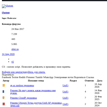
fAntom
Super Moderator
Команда форума
24 Ноя 2017
7.239
443
5.065
ubnt.su
14 Апр 2020
#2
CS - custom script. Позволяет добавлять в прошивку свои скрипты.
Войдите или зарегистрируйтесь для ответа.
Поделиться:
Facebook
Twitter
Reddit
Pinterest
Tumblr
WhatsApp
Электронная почта
Поделиться
Ссылка
Автор
Похожие темы
Раздел
Ответов
Дата
19 Апр
M
ap ac outdoor прошивка
UniFi
1
2026
Решено
Не могу понять какая прошивка мне
14 Янв
T
UniFi
4
нужна.
2026
26 Фев
A
Решено
CloudP прошивка
UniFi
7
2025
Решено
Ubiquiti Точка доступа Unifi AP прошивка
20 Окт
M
UniFi
2
через ssh
2024