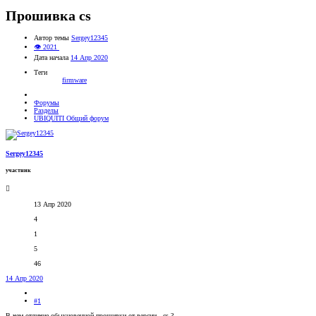
Прошивка cs
Автор темы
Sergey12345
👁 2021
Дата начала
14 Апр 2020
Теги
firmware
Форумы
Разделы
UBIQUITI Общий форум
Sergey12345
участник
13 Апр 2020
4
1
5
46
14 Апр 2020
#1
В чем отличие обыкновенной прошивки от версии - cs ?