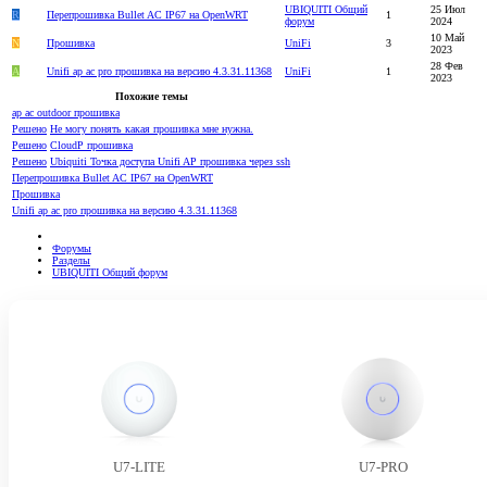
UBIQUITI Общий
25 Июл
R
Перепрошивка Bullet AC IP67 на OpenWRT
1
форум
2024
10 Май
N
Прошивка
UniFi
3
2023
28 Фев
A
Unifi ap ac pro прошивка на версию 4.3.31.11368
UniFi
1
2023
Похожие темы
ap ac outdoor прошивка
Решено
Не могу понять какая прошивка мне нужна.
Решено
CloudP прошивка
Решено
Ubiquiti Точка доступа Unifi AP прошивка через ssh
Перепрошивка Bullet AC IP67 на OpenWRT
Прошивка
Unifi ap ac pro прошивка на версию 4.3.31.11368
Форумы
Разделы
UBIQUITI Общий форум
U7-LITE
U7-PRO