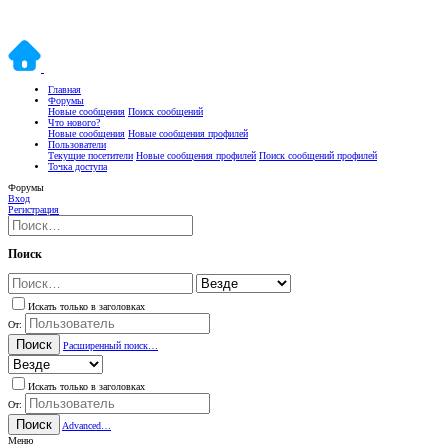
Главная
Форумы
Новые сообщения
Поиск сообщений
Что нового?
Новые сообщения
Новые сообщения профилей
Пользователи
Текущие посетители
Новые сообщения профилей
Поиск сообщений профилей
Точка доступа
Форумы
Вход
Регистрация
Поиск
Искать только в заголовках
От:
Поиск
Расширенный поиск…
Искать только в заголовках
От:
Поиск
Advanced…
Меню