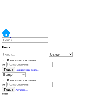
Поиск
Искать только в заголовках
От:
Поиск
Расширенный поиск…
Искать только в заголовках
От:
Поиск
Advanced…
Меню