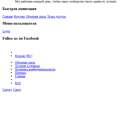
Мы работаем каждый день, чтобы наше сообщество было одним из лучших.
Быстрая навигация
Главная
Форумы
Обратная связь
Точка доступа
Меню пользователя
Login
Follow us on Facebook
Russian (RU)
Обратная связь
Условия и правила
Политика конфиденциальности
Помощь
Главная
RSS
Сверху
Снизу