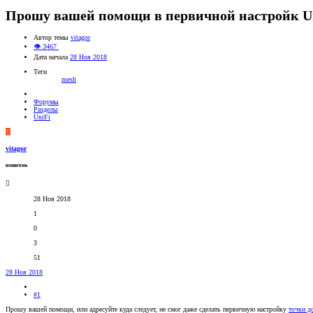
Прошу вашей помощи в первичной настройк Un
Автор темы
vitagor
👁 3467
Дата начала
28 Ноя 2018
Теги
mesh
Форумы
Разделы
UniFi
V
vitagor
новичок
28 Ноя 2018
1
0
3
51
28 Ноя 2018
#1
Прошу вашей помощи, или адресуйте куда следует, не смог даже сделать первичную настройку
точки д