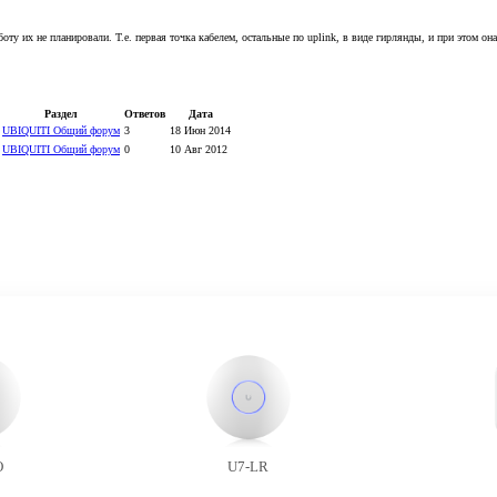
у их не планировали. Т.е. первая точка кабелем, остальные по uplink, в виде гирлянды, и при этом она
Раздел
Ответов
Дата
UBIQUITI Общий форум
3
18 Июн 2014
UBIQUITI Общий форум
0
10 Авг 2012
O
U7-LR