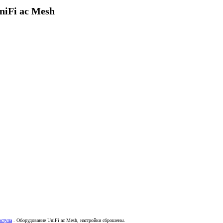
iFi ac Mesh
оступа
. Оборудование UniFi ac Mesh, настройки сброшены.