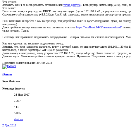
Что нужно:
Заставить UniFi ac Mesh работать автономно как
точка доступа
. Есть роутер, компьютер(W10), свич, т
Что делаю:
Подключаю точку к роутеру, по DHCP она получает адрес (пусть 192.168.2.47 , в роутере это вижу, пр
Скачиваю с сайта контроллер (v5.5.24)для UniFi AP, запускаю, после инсталляции он стартует и предлага
Если поскипать и перейти в сам контроллер, там устройство тоже не будет обнаружено. Даже, по совету,
контроллер).
Даже пробовал мастер запустить не как он штатно стартует
https://localhost:8443/manager/wizard/
, а вме
та-же история. Тупик.
Не пойму, как правильно подключить оборудование. Не верю, что оно так сложно инсталлируется. Мож
Как мне удалось, но не долго, подключить точку:
Заметил, что, если напрямую включить точку к сетевой карте, то она получает адрес 192.168.1.20 без
контроллер, а также параметры WiFi (ssid/ password).
Далее вхожу в контроллер, вижу устройство 192.168.1.20, статус adopting. Затем connected. Здорово, 
Дальше жуть. Меняю настройки точки на нужную подсеть. Применяю. Подключаю комп и точку к роутеру. 
Последнее редактирование:
29 Ноя 2018
fAntom
Super Moderator
Команда форума
24 Ноя 2017
7.237
443
5.065
ubnt.su
7 Дек 2018