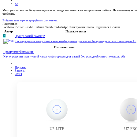
#2
Mesh рассчитаны на беспроводную связь, когда нет возможности проложить кабель. На автономную работ
особенно.
Войдите или зарегистрируйтесь для ответа.
Поделиться:
Facebook
Twitter
Reddit
Pinterest
Tumblr
WhatsApp
Электронная почта
Поделиться
Ссылка
Автор
Похожие темы
N
Прошу вашей помощи!
Как определить наилучший канал конфигурации для вашей беспроводной сети с помощью Air
Похожие темы
Прошу вашей помощи!
Как определить наилучший канал конфигурации для вашей беспроводной сети с помощью Air
Форумы
Разделы
UniFi
U7-LITE
U7-PR