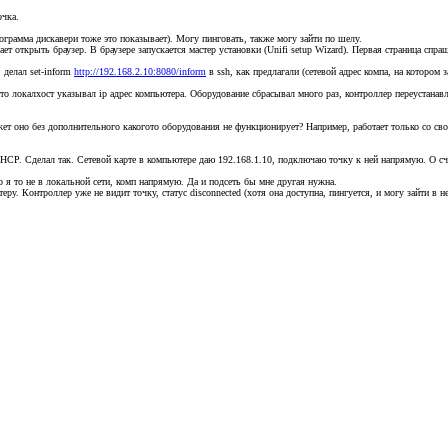
очка.
ограмма дискавери тоже это показывает). Могу пинговать, также могу зайти по шелу.
ет открыть браузер. В браузере запускается мастер установки (Unifi setup Wizard). Первая страница спра
 делал set-inform
http://192.168.2.10:8080/inform
в ssh, как предлагали (сетевой адрес компа, на котором 
сто локалхост указывал ip адрес компьютера. Оборудование сбрасывал много раз, контроллер переустанав
ет оно без дополнительного какогото оборудования не функционирует? Например, работает только со с
 DHCP. Сделал так. Сетевой карте в компьютере даю 192.168.1.10, подключаю точку к ней напрямую. О сча
но я то не в локальной сети, комп напрямую. Да и подсеть бы мне другая нужна.
Контроллер уже не видит точку, статус disconnected (хотя она доступна, пингуется, и могу зайти в нее