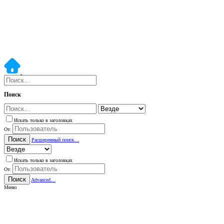
Поиск
Искать только в заголовках
От:
Поиск
Расширенный поиск…
Искать только в заголовках
От:
Поиск
Advanced…
Меню