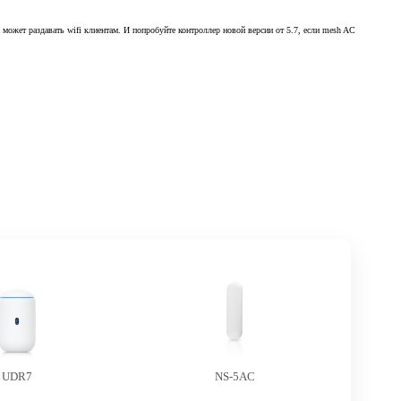
 может раздавать wifi клиентам. И попробуйте контроллер новой версии от 5.7, если mesh AC
UDR7
NS-5AC