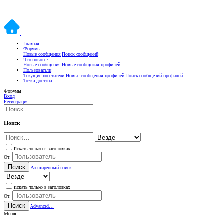
Главная
Форумы
Новые сообщения
Поиск сообщений
Что нового?
Новые сообщения
Новые сообщения профилей
Пользователи
Текущие посетители
Новые сообщения профилей
Поиск сообщений профилей
Точка доступа
Форумы
Вход
Регистрация
Поиск
Искать только в заголовках
От:
Поиск
Расширенный поиск…
Искать только в заголовках
От:
Поиск
Advanced…
Меню