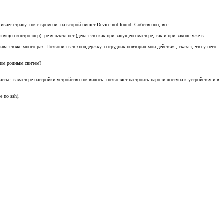
шивает страну, пояс времени, на второй пишет Device not found. Собственно, все.
запущен контроллер), результата нет (делал это как при запущено мастере, так и при заходе уже в
ливал тоже много раз. Позвонил в техподдержку, сотрудник повторил мои действия, сказал, что у него
воим родным свичем?
стье, в мастере настройки устройство появилось, позволяет настроить пароли доступа к устройству и в
 по ssh).