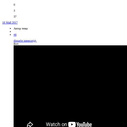
0
3
37
18 Май 2017
Автор темы
#8
dimacbz написал(а):
Вот: