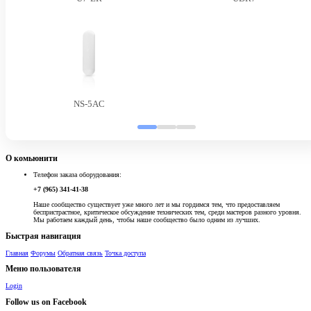
NS-5AC
О комьюнити
Телефон заказа оборудования:
+7 (965) 341-41-38
Наше сообщество существует уже много лет и мы гордимся тем, что предоставляем
беспристрастное, критическое обсуждение технических тем, среди мастеров разного уровня.
Мы работаем каждый день, чтобы наше сообщество было одним из лучших.
Быстрая навигация
Главная
Форумы
Обратная связь
Точка доступа
Меню пользователя
Login
Follow us on Facebook