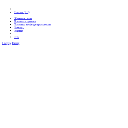
Russian (RU)
Обратная связь
Условия и правила
Политика конфиденциальности
Помощь
Главная
RSS
Сверху
Снизу