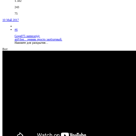
1.502
243
75
10 Май 2017
#6
Goga075 написал(а):
airFiber... ценник просто заоблачный.
Нажмите для раскрытия...
Вот: