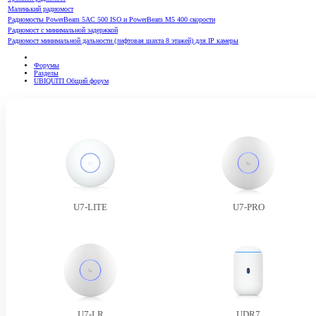
Маленький радиомост
Радиомосты PowerBeam 5AC 500 ISO и PowerBeam M5 400 скорости
Радиомост с минимальной задержкой
Радиомост минимальной дальности (лифтовая шахта 8 этажей) для IP камеры
Форумы
Разделы
UBIQUITI Общий форум
U7-LITE
U7-PRO
U7-LR
UDR7