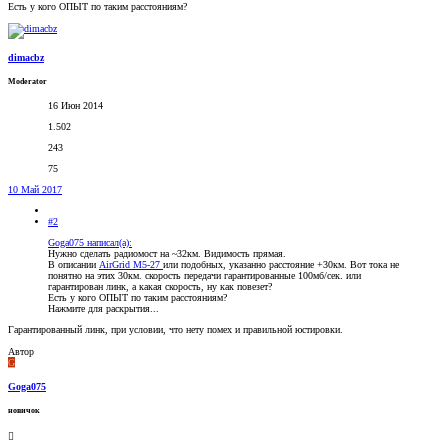
Есть у кого ОПЫТ по таким расстояниям?
dimacbz
Moderator
16 Июн 2014
1.502
243
75
10 Май 2017
#2
Goga075 написал(а):
Нужно сделать радиомост на ~32км. Видимость прямая.
В описании
AirGrid M5-27
или подобных, указанно расстояние +30км. Вот тока не
понятно на этих 30км. скорость передачи гарантированные 100мб/сек. или
гарантирован линк, а какая скорость, ну как повезет?
Есть у кого ОПЫТ по таким расстояниям?
Нажмите для раскрытия...
Гарантированный линк, при условии, что нету помех и правильной юстировки.
Автор
G
Goga075
новичок