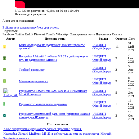
5AC-620 на расстоянии 42,8км от 50 до 110 мб/с
Нажмите для раскрытия...
А вот это мне нравится)
Войдите или зарегистрируйтесь для ответа.
Поделиться:
Facebook
Twitter
Reddit
Pinterest
Tumblr
WhatsApp
Электронная почта
Поделиться
Ссылка
Автор
Похожие темы
Раздел
Ответов
Дата
31
Какое оборудование (радиомост) сможет "пробить"
UBIQUITI
V
13
Май
деревья?
Общий форум
2024
7
Настройка Ubiquiti LiteBeam M5 23 в действующую
UBIQUITI
G
3
Ноя
сеть из радиомостов Microtik
Общий форум
2023
5
UBIQUITI
R
Тройной радиомост
2
Апр
Общий форум
2023
8
UBIQUITI
A
Маленький радиомост
3
Июн
Общий форум
2022
29
Радиомосты PowerBeam 5AC 500 ISO и PowerBeam
UBIQUITI
5
Дек
M5 400 скорости
Общий форум
2021
15
UBIQUITI
S
Радиомост с минимальной задержкой
1
Ноя
Общий форум
2021
13
Радиомост минимальной дальности (лифтовая шахта 8
UBIQUITI
N
3
Сен
этажей) для IP камеры
Общий форум
2021
Похожие темы
Какое оборудование (радиомост) сможет "пробить" деревья?
Настройка Ubiquiti LiteBeam M5 23 в действующую сеть из радиомостов Microtik
Тройной радиомост