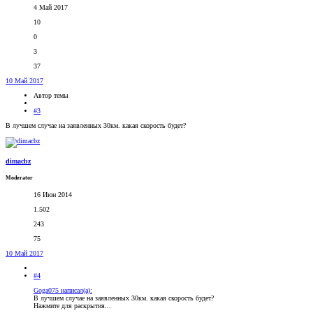
4 Май 2017
10
0
3
37
10 Май 2017
Автор темы
#3
В лучшем случае на заявленных 30км. какая скорость будет?
dimacbz
Moderator
16 Июн 2014
1.502
243
75
10 Май 2017
#4
Goga075 написал(а):
В лучшем случае на заявленных 30км. какая скорость будет?
Нажмите для раскрытия...