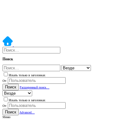
Поиск
Искать только в заголовках
От:
Поиск
Расширенный поиск…
Искать только в заголовках
От:
Поиск
Advanced…
Меню