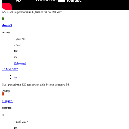
5AC-620 на расстоянии 42,8км от 50 до 110 мб/с
D
dronis3
эксперт
9 Дек 2013
2.552
160
75
Volgograd
10 Май 2017
#7
Или powerbeam 620 или rocket dish 34 или джириус 34.
Автор
G
Goga075
новичок
4 Май 2017
10