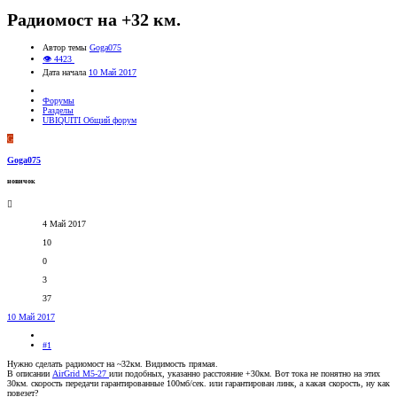
Радиомост на +32 км.
Автор темы
Goga075
👁 4423
Дата начала
10 Май 2017
Форумы
Разделы
UBIQUITI Общий форум
G
Goga075
новичок
4 Май 2017
10
0
3
37
10 Май 2017
#1
Нужно сделать радиомост на ~32км. Видимость прямая.
В описании
AirGrid M5-27
или подобных, указанно расстояние +30км. Вот тока не понятно на этих
30км. скорость передачи гарантированные 100мб/сек. или гарантирован линк, а какая скорость, ну как
повезет?