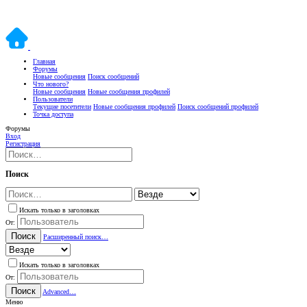
Главная
Форумы
Новые сообщения
Поиск сообщений
Что нового?
Новые сообщения
Новые сообщения профилей
Пользователи
Текущие посетители
Новые сообщения профилей
Поиск сообщений профилей
Точка доступа
Форумы
Вход
Регистрация
Поиск
Искать только в заголовках
От:
Поиск
Расширенный поиск…
Искать только в заголовках
От:
Поиск
Advanced…
Меню