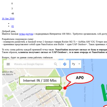
0
3
48
16 Авг 2016
#1
Добрый день,
Имеется базовая
точка доступа
с подведенным Интернетом 100 Мб/с. Требуется организовать wifi-досту
Разработали следующую схему:
- планируем разместить в базовой точке 2 базовые станции Rocket M2 Ti + AirMax AM V2G Tiчерез ко
- приемники представляют собой один NanoStation или Bullet + один UAP Outdoor+. Таких приемных т
То есть схема работы каждой приемной точка такая:
NanoStation получает сигнал от базы и перед
Таким образом,
клиенты получают сигнал от UAP Outdoor+, те в свою очередь от NanoStation по
Вопрос, будет ли данная схема работать стабильно