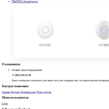
UBIQUITI Общий форум
U7-LITE
U7-PR
О комьюнити
Телефон заказа оборудования:
+7 (965) 341-41-38
Наше сообщество существует уже много лет и мы гордимся тем, что предоставляем беспристр
Быстрая навигация
Главная
Форумы
Обратная связь
Точка доступа
Меню пользователя
Login