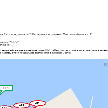
п в 7 точках на удалении до 1200м, видимость везде прямая. Макс. число абонентов - 100.
ммутатор TS-5-PoE.
очек всего 7.
ает его по кабелю расположенному рядом UAP Outdoor+, а тот в свою очередь конечным клиента
 кабелю, а те от Rocket M2 по воздуху
, и так в каждой из 7 точек.