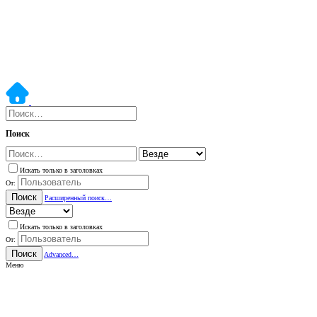
Поиск
Искать только в заголовках
От:
Поиск
Расширенный поиск…
Искать только в заголовках
От:
Поиск
Advanced…
Меню