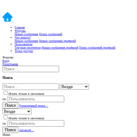
Главная
Форумы
Новые сообщения
Поиск сообщений
Что нового?
Новые сообщения
Новые сообщения профилей
Пользователи
Текущие посетители
Новые сообщения профилей
Поиск сообщений профилей
Точка доступа
Форумы
Вход
Регистрация
Поиск
Искать только в заголовках
От:
Поиск
Расширенный поиск…
Искать только в заголовках
От:
Поиск
Advanced…
Меню