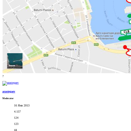
?
arastegaev
Moderator
16 Янв 2013
4.157
124
123
44