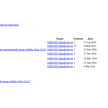
ocket-5ac-prism.htm
)
Раздел
Ответов
Дата
UBIQUITI Общий форум
5
17 Сен 2020
UBIQUITI Общий форум
13
9 Июн 2020
 все направленной антенн AirMax Omni 2G1З?
UBIQUITI Общий форум
1
25 Фев 2020
UBIQUITI Общий форум
3
17 Окт 2019
UBIQUITI Общий форум
4
24 Июл 2016
UBIQUITI Общий форум
1
25 Апр 2016
UBIQUITI Общий форум
1
4 Фев 2016
ной антенн AirMax Omni 2G1З?