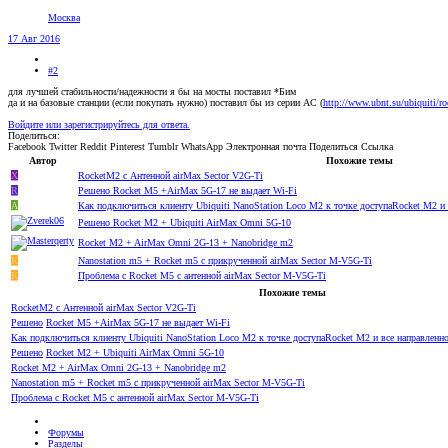
Москва
17 Авг 2016
#2
для лучшей стабильности/надежности я бы на мосты поставил *Бим
да и на базовые станции (если покупать нужно) поставил бы из серии АС (
http://www.ubnt.su/ubiquiti/r
Войдите или зарегистрируйтесь для ответа.
Поделиться:
Facebook
Twitter
Reddit
Pinterest
Tumblr
WhatsApp
Электронная почта
Поделиться
Ссылка
Автор
Похожие темы
X
RocketM2 с Антенной airMax Sector V2G-Ti
R
Решено
Rocket M5 +AirMax 5G-17 не выдает Wi-Fi
A
Как подключиться клиенту Ubiquiti NanoStation Loco M2 к точке доступаRocket M2 и
Решено
Rocket M2 + Ubiquiti AirMax Omni 5G-10
Rocket M2 + AirMax Omni 2G-13 + Nanobridge m2
K
Nanostation m5 + Rocket m5 c прикрученной airMax Sector M-V5G-Ti
K
Проблема с Rocket M5 с антенной airMax Sector M-V5G-Ti
Похожие темы
RocketM2 с Антенной airMax Sector V2G-Ti
Решено
Rocket M5 +AirMax 5G-17 не выдает Wi-Fi
Как подключиться клиенту Ubiquiti NanoStation Loco M2 к точке доступаRocket M2 и все направлен
Решено
Rocket M2 + Ubiquiti AirMax Omni 5G-10
Rocket M2 + AirMax Omni 2G-13 + Nanobridge m2
Nanostation m5 + Rocket m5 c прикрученной airMax Sector M-V5G-Ti
Проблема с Rocket M5 с антенной airMax Sector M-V5G-Ti
Форумы
Разделы