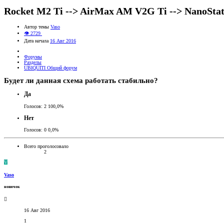
Rocket M2 Ti --> AirMax AM V2G Ti --> NanoStat
Автор темы
Vaso
👁 2729
Дата начала
16 Авг 2016
Форумы
Разделы
UBIQUITI Общий форум
Будет ли данная схема работать стабильно?
Да
Голосов:
2
100,0%
Нет
Голосов:
0
0,0%
Всего проголосовало
2
V
Vaso
новичок
16 Авг 2016
1