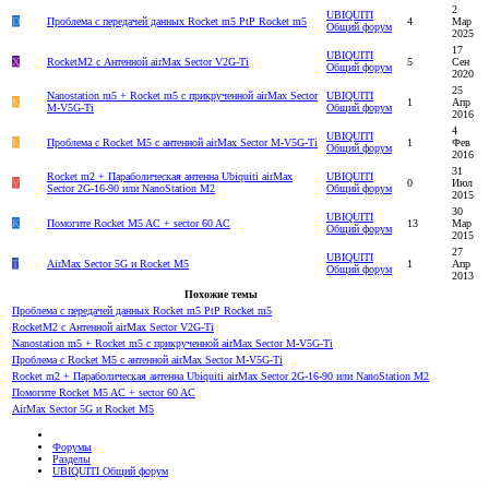
2
UBIQUITI
D
Проблема с передачей данных Rocket m5 PtP Rocket m5
4
Мар
Общий форум
2025
17
UBIQUITI
X
RocketM2 с Антенной airMax Sector V2G-Ti
5
Сен
Общий форум
2020
25
Nanostation m5 + Rocket m5 c прикрученной airMax Sector
UBIQUITI
K
1
Апр
M-V5G-Ti
Общий форум
2016
4
UBIQUITI
K
Проблема с Rocket M5 с антенной airMax Sector M-V5G-Ti
1
Фев
Общий форум
2016
31
Rocket m2 + Параболическая антенна Ubiquiti airMax
UBIQUITI
V
0
Июл
Sector 2G-16-90 или NanoStation M2
Общий форум
2015
30
UBIQUITI
K
Помогите Rocket M5 AC + sector 60 AC
13
Мар
Общий форум
2015
27
UBIQUITI
Т
AirMax Sector 5G и Rocket M5
1
Апр
Общий форум
2013
Похожие темы
Проблема с передачей данных Rocket m5 PtP Rocket m5
RocketM2 с Антенной airMax Sector V2G-Ti
Nanostation m5 + Rocket m5 c прикрученной airMax Sector M-V5G-Ti
Проблема с Rocket M5 с антенной airMax Sector M-V5G-Ti
Rocket m2 + Параболическая антенна Ubiquiti airMax Sector 2G-16-90 или NanoStation M2
Помогите Rocket M5 AC + sector 60 AC
AirMax Sector 5G и Rocket M5
Форумы
Разделы
UBIQUITI Общий форум