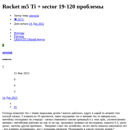
Rocket m5 Ti + sector 19-120 проблемы
Автор темы
zerostok
👁 3575
Дата начала
14 Дек 2015
Форумы
Разделы
UBIQUITI Общий форум
Z
zerostok
новичок
15 Фев 2013
8
0
3
14 Дек 2015
#1
Господа помогите что с этими зверьками делать? висело работало, вдруг в какой то момент стал
плохой сигнал, 3 клиента из 10 цепляется, такое ощущение что в антенне что то навернулось...
пигтейлы отсоединял по очереди - сигнал становится совсем хреновый и у этих трёх, соответственно
антенна с пигтейлами работает но как то не так, прошивку поменял на последнюю, кажется 6.3, ресет
делал, частоты другие пробовал... Нихрена! Снял это хозяйство, на его место повесил nanostation m5
- все клиенты подцепились, все с хорошим сигналом. Подскажите в какую сторону копать?