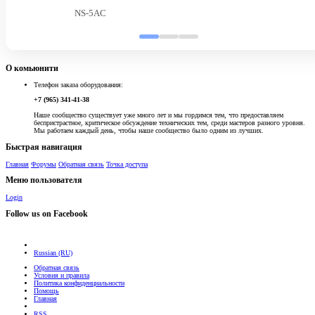
NS-5AC
О комьюнити
Телефон заказа оборудования:
+7 (965) 341-41-38
Наше сообщество существует уже много лет и мы гордимся тем, что предоставляем
беспристрастное, критическое обсуждение технических тем, среди мастеров разного уровня.
Мы работаем каждый день, чтобы наше сообщество было одним из лучших.
Быстрая навигация
Главная
Форумы
Обратная связь
Точка доступа
Меню пользователя
Login
Follow us on Facebook
Russian (RU)
Обратная связь
Условия и правила
Политика конфиденциальности
Помощь
Главная
RSS