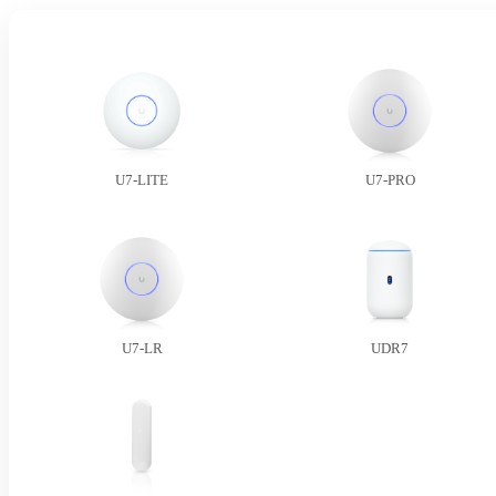
U7-LITE
U7-PRO
U7-LR
UDR7