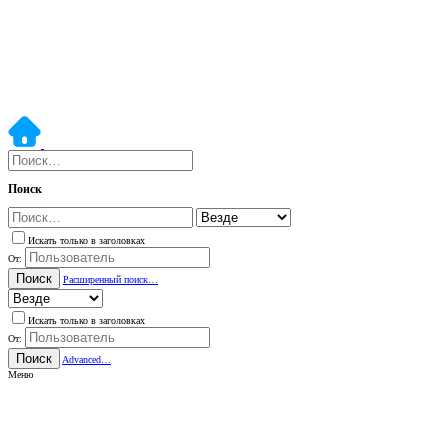
Поиск
Искать только в заголовках
От:
Поиск
Расширенный поиск…
Искать только в заголовках
От:
Поиск
Advanced…
Меню