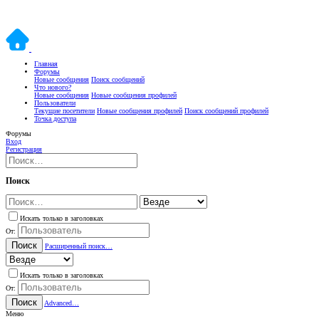
Главная
Форумы
Новые сообщения
Поиск сообщений
Что нового?
Новые сообщения
Новые сообщения профилей
Пользователи
Текущие посетители
Новые сообщения профилей
Поиск сообщений профилей
Точка доступа
Форумы
Вход
Регистрация
Поиск
Искать только в заголовках
От:
Поиск
Расширенный поиск…
Искать только в заголовках
От:
Поиск
Advanced…
Меню