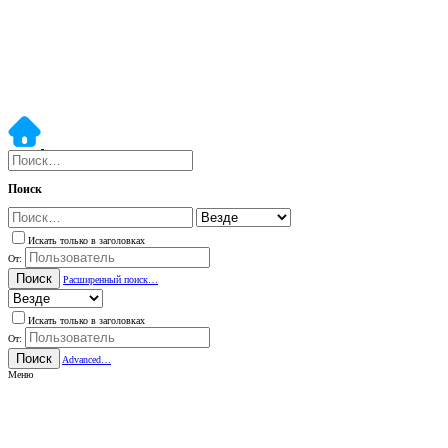
Поиск
Искать только в заголовках
От:
Поиск
Расширенный поиск…
Искать только в заголовках
От:
Поиск
Advanced…
Меню