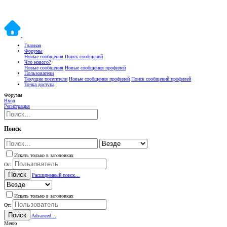
Главная
Форумы
Новые сообщения
Поиск сообщений
Что нового?
Новые сообщения
Новые сообщения профилей
Пользователи
Текущие посетители
Новые сообщения профилей
Поиск сообщений профилей
Точка доступа
Форумы
Вход
Регистрация
Поиск
Искать только в заголовках
От:
Поиск
Расширенный поиск…
Искать только в заголовках
От:
Поиск
Advanced…
Меню