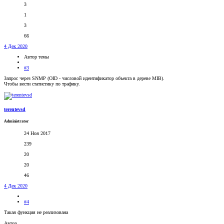
3
1
3
66
4 Дек 2020
Автор темы
#3
Запрос через SNMP (OID - числовой идентификатор объекта в дереве MIB).
Чтобы вести статистику по трафику.
terentevsd
Administrator
24 Ноя 2017
239
20
20
46
4 Дек 2020
#4
Такая функция не реализована
Автор