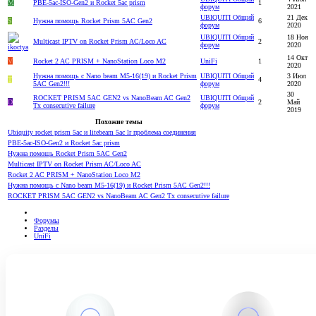
M
PBE-5ac-ISO-Gen2 и Rocket 5ac prism
1
форум
2021
UBIQUITI Общий
21 Дек
S
Нужна помощь Rocket Prism 5AC Gen2
6
форум
2020
UBIQUITI Общий
18 Ноя
Multicast IPTV on Rocket Prism AC/Loco AC
2
форум
2020
14 Окт
V
Rocket 2 AC PRISM + NanoStation Loco M2
UniFi
1
2020
Нужна помощь с Nano beam M5-16(19) и Rocket Prism
UBIQUITI Общий
3 Июл
T
4
5AC Gen2!!!
форум
2020
30
ROCKET PRISM 5AC GEN2 vs NanoBeam AC Gen2
UBIQUITI Общий
D
2
Май
Tx consecutive failure
форум
2019
Похожие темы
Ubiquity rocket prism 5ac и litebeam 5ac lr проблема соединения
PBE-5ac-ISO-Gen2 и Rocket 5ac prism
Нужна помощь Rocket Prism 5AC Gen2
Multicast IPTV on Rocket Prism AC/Loco AC
Rocket 2 AC PRISM + NanoStation Loco M2
Нужна помощь с Nano beam M5-16(19) и Rocket Prism 5AC Gen2!!!
ROCKET PRISM 5AC GEN2 vs NanoBeam AC Gen2 Tx consecutive failure
Форумы
Разделы
UniFi