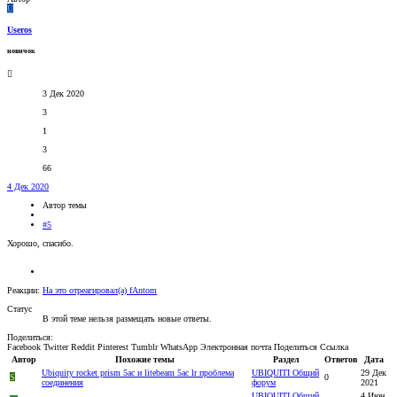
U
Useros
новичок
3 Дек 2020
3
1
3
66
4 Дек 2020
Автор темы
#5
Хорошо, спасибо.
Реакции:
На это отреагировал(а)
fAntom
Статус
В этой теме нельзя размещать новые ответы.
Поделиться:
Facebook
Twitter
Reddit
Pinterest
Tumblr
WhatsApp
Электронная почта
Поделиться
Ссылка
Автор
Похожие темы
Раздел
Ответов
Дата
Ubiquity rocket prism 5ac и litebeam 5ac lr проблема
UBIQUITI Общий
29 Дек
S
0
соединения
форум
2021
UBIQUITI Общий
4 Июн