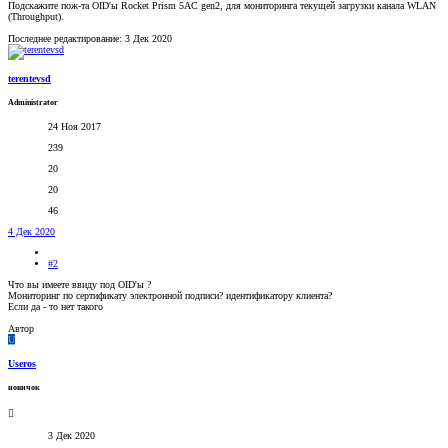
Подскажите пож-та OID'ы Rocket Prism 5AC gen2, для мониторинга текущей загрузки канала WLAN
(Throughput).
Последнее редактирование:
3 Дек 2020
terentevsd
Administrator
24 Ноя 2017
239
20
20
46
4 Дек 2020
#2
Что вы имеете ввиду под OID'ы ?
Мониторинг по сертификату электронной подписи? идентификатору клиента?
Если да - то нет такого
Автор
U
Useros
новичок
3 Дек 2020