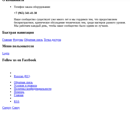
О комьюнити
Телефон заказа оборудования:
+7 (965) 341-41-38
Наше сообщество существует уже много лет и мы гордимся тем, что предоставляем
беспристрастное, критическое обсуждение технических тем, среди мастеров разного уровня.
Мы работаем каждый день, чтобы наше сообщество было одним из лучших.
Быстрая навигация
Главная
Форумы
Обратная связь
Точка доступа
Меню пользователя
Login
Follow us on Facebook
Russian (RU)
Обратная связь
Условия и правила
Политика конфиденциальности
Помощь
Главная
RSS
Сверху
Снизу