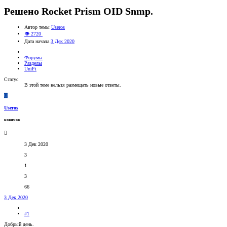
Решено
Rocket Prism OID Snmp.
Автор темы
Useros
👁 2720
Дата начала
3 Дек 2020
Форумы
Разделы
UniFi
Статус
В этой теме нельзя размещать новые ответы.
U
Useros
новичок
3 Дек 2020
3
1
3
66
3 Дек 2020
#1
Добрый день.